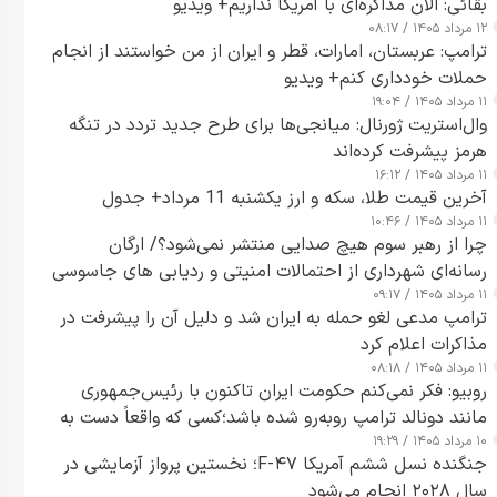
بقائی: الان مذاکره‌ای با آمریکا نداریم+ ویدیو
۱۲ مرداد ۱۴۰۵ / ۰۸:۱۷
ترامپ: عربستان، امارات، قطر و ایران از من خواستند از انجام
حملات خودداری کنم+ ویدیو
۱۱ مرداد ۱۴۰۵ / ۱۹:۰۴
وال‌استریت ژورنال: میانجی‌ها برای طرح جدید تردد در تنگه
هرمز پیشرفت کرده‌اند
۱۱ مرداد ۱۴۰۵ / ۱۶:۱۲
آخرین قیمت طلا، سکه و ارز یکشنبه 11 مرداد+ جدول
۱۱ مرداد ۱۴۰۵ / ۱۰:۴۶
چرا از رهبر سوم هیچ صدایی منتشر نمی‌شود؟/ ارگان
رسانه‌ای شهرداری از احتمالات امنیتی و ردیابی های جاسوسی
۱۱ مرداد ۱۴۰۵ / ۰۹:۱۷
گفت
ترامپ مدعی لغو حمله به ایران شد و دلیل آن را پیشرفت در
مذاکرات اعلام کرد
۱۱ مرداد ۱۴۰۵ / ۰۸:۱۸
روبیو: فکر نمی‌کنم حکومت ایران تاکنون با رئیس‌جمهوری
مانند دونالد ترامپ روبه‌رو شده باشد؛کسی که واقعاً دست به
۱۰ مرداد ۱۴۰۵ / ۱۹:۲۹
اقدام می‌زند
جنگنده نسل ششم آمریکا F-۴۷؛ نخستین پرواز آزمایشی در
سال ۲۰۲۸ انجام می‌شود