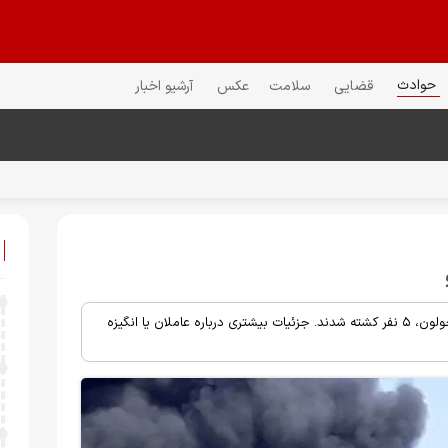
حوادث
قضایی
سلامت
عکس
آرشیو اخبار
روزنامه یدیعوت آحارانوت اعلام کرد بر اثر دو انفجار در شهرهای تل آویو و حولون، ۵ نفر کشته شدند. جزئیات بیشتری درباره عاملان یا انگیزه