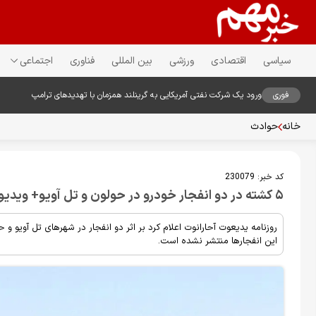
سیاسی
اقتصادی
ورزشی
بین المللی
فناوری
اجتماعی
فوری
ورود یک شرکت نفتی آمریکایی به گرینلند همزمان با تهدیدهای ترامپ
خانه
حوادث
کد خبر:
230079
۵ کشته در دو انفجار خودرو در حولون و تل آویو+ ویدیو
این انفجارها منتشر نشده است.