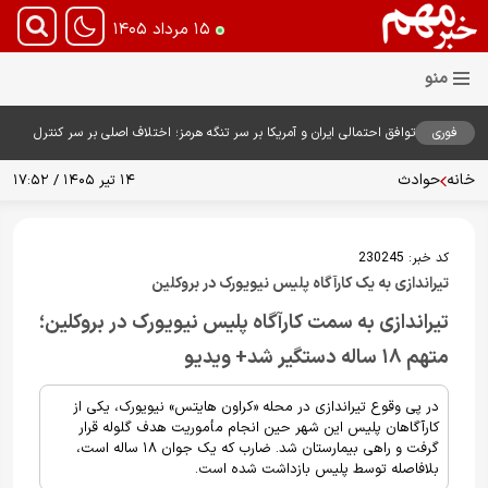
۱۵ مرداد ۱۴۰۵
فوری
توافق احتمالی ایران و آمریکا بر سر تنگه هرمز؛ اختلاف اصلی بر سر کنترل
آبراه حیاتی
خانه
حوادث
۱۴ تیر ۱۴۰۵ / ۱۷:۵۲
کد خبر:
230245
تیراندازی به یک کارآگاه پلیس نیویورک در بروکلین
تیراندازی به سمت کارآگاه پلیس نیویورک در بروکلین؛
متهم ۱۸ ساله دستگیر شد+ ویدیو
در پی وقوع تیراندازی در محله «کراون هایتس» نیویورک، یکی از
کارآگاهان پلیس این شهر حین انجام مأموریت هدف گلوله قرار
گرفت و راهی بیمارستان شد. ضارب که یک جوان ۱۸ ساله است،
بلافاصله توسط پلیس بازداشت شده است.