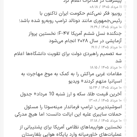
پیشرفت در مذاکرات اعلام کرد
۱۱ مرداد ۱۴۰۵ / ۰۸:۱۸
روبیو: فکر نمی‌کنم حکومت ایران تاکنون با
رئیس‌جمهوری مانند دونالد ترامپ روبه‌رو شده باشد؛
۱۰ مرداد ۱۴۰۵ / ۱۹:۲۹
کسی که واقعاً دست به اقدام می‌زند
جنگنده نسل ششم آمریکا F-۴۷؛ نخستین پرواز
آزمایشی در سال ۲۰۲۸ انجام می‌شود
۱۰ مرداد ۱۴۰۵ / ۱۹:۱۱
سه تصمیم راهبردی دولت برای تقویت دانشگاه‌ها اعلام
شد
۱۰ مرداد ۱۴۰۵ / ۱۸:۱۵
مقامات غربی مراکش را به کمک به موج مهاجرت به
اسپانیا متهم کردند+ ویدیو
۱۰ مرداد ۱۴۰۵ / ۱۵:۲۴
آخرین قیمت طلا، سکه و ارز شنبه 10 مرداد+ جدول
۱۰ مرداد ۱۴۰۵ / ۱۳:۰۸
اسوشیتدپرس: ترامپ فرماندار مینه‌سوتا را مسئول
حملات سایبری علیه این ایالت دانست؛ اما هیچ مدرکی
۱۰ مرداد ۱۴۰۵ / ۱۲:۱۸
ارائه نکرد
نخستین هواپیماهای نظامی آمریکا برای پشتیبانی از
عملیات‌های خاورمیانه وارد پایگاه هوایی بلغارستان