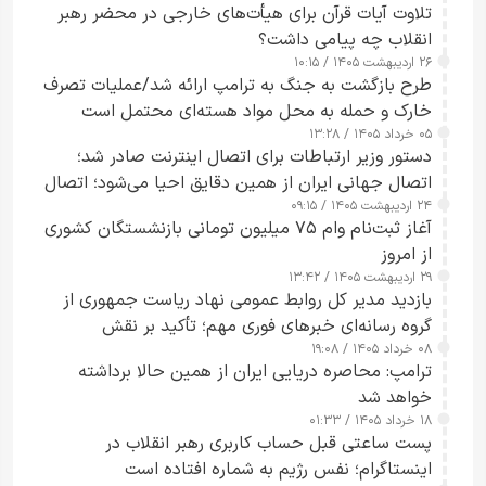
تلاوت آیات قرآن برای هیأت‌های خارجی در محضر رهبر
انقلاب چه پیامی داشت؟
۲۶ اردیبهشت ۱۴۰۵ / ۱۰:۱۵
طرح‌ بازگشت به جنگ به ترامپ ارائه شد/عملیات تصرف
خارک و حمله به محل مواد هسته‌ای محتمل است
۰۵ خرداد ۱۴۰۵ / ۱۳:۲۸
دستور وزیر ارتباطات برای اتصال اینترنت صادر شد؛
اتصال جهانی ایران از همین دقایق احیا می‌شود؛ اتصال
۲۴ اردیبهشت ۱۴۰۵ / ۰۹:۱۵
کامل مردم تا ۲۴ ساعت آینده
آغاز ثبت‌نام وام ۷۵ میلیون تومانی بازنشستگان کشوری
از امروز
۲۹ اردیبهشت ۱۴۰۵ / ۱۳:۴۲
بازدید مدیر کل روابط عمومی نهاد ریاست جمهوری از
گروه رسانه‌ای خبرهای فوری مهم؛ تأکید بر نقش
۰۸ خرداد ۱۴۰۵ / ۱۹:۰۸
رسانه‌های هوشمند و مسئول در ارتقای آگاهی عمومی
ترامپ: محاصره دریایی ایران از همین حالا برداشته
خواهد شد
۱۸ خرداد ۱۴۰۵ / ۰۱:۳۳
پست ساعتی قبل حساب کاربری رهبر انقلاب در
اینستاگرام؛ نفس رژیم به شماره افتاده است​