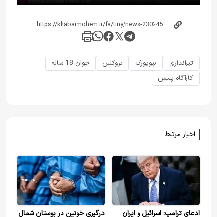
تیراندازی
نیویورک
بروکلین
جوان 18 ساله
کارآگاه پلیس
اخبار مرتبط
ادعای ترامپ: اسرائیل و ایران
درگیری خونین در بوستان شمال