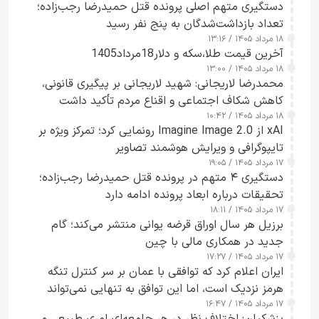
دستگیری متهم اصلی پرونده قتل حمیدرضا رجب‌زاده؛
تعداد بازداشت‌شدگان به پنج نفر رسید
۱۸ مرداد ۱۴۰۵ / ۱۳:۱۶
آخرین قیمت طلا،سکه و دلار18مرداد1405
۱۸ مرداد ۱۴۰۵ / ۱۳:۰۰
محمدرضا لاریجانی: شهید لاریجانی بر پیگیری قانونی،
کاهش شکاف اجتماعی و اقناع مردم تأکید داشت
۱۸ مرداد ۱۴۰۵ / ۱۰:۴۲
xAI از Imagine Image 2.0 رونمایی کرد؛ تمرکز ویژه بر
تایپوگرافی و ویرایش هوشمند تصاویر
۱۷ مرداد ۱۴۰۵ / ۱۹:۰۵
دستگیری ۴ متهم در پرونده قتل حمیدرضا رجب‌زاده؛
تحقیقات درباره ابعاد پرونده ادامه دارد
۱۷ مرداد ۱۴۰۵ / ۱۸:۱۱
برزیل هر سال اوراق قرضه یوانی منتشر می‌کند؛ گام
جدید در همکاری مالی با چین
۱۷ مرداد ۱۴۰۵ / ۱۷:۲۷
ایران اعلام کرد که توافقی با عمان بر سر کنترل تنگه
هرمز نزدیک است، اما این توافق به تنهایی نمی‌تواند
۱۷ مرداد ۱۴۰۵ / ۱۶:۴۷
آبراه را آزاد کند
پزشکیان: اختلاف نظر در هر جامعه‌ای امری طبیعی و