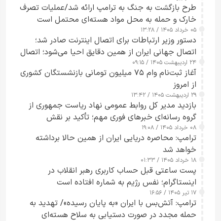
طرح‌ بازگشت به جنگ به ترامپ ارائه شد/عملیات تصرف
خارک و حمله به محل مواد هسته‌ای محتمل است
۰۵ خرداد ۱۴۰۵ / ۱۳:۲۸
دستور وزیر ارتباطات برای اتصال اینترنت صادر شد؛
اتصال جهانی ایران از همین دقایق احیا می‌شود؛ اتصال
۲۴ اردیبهشت ۱۴۰۵ / ۰۹:۱۵
کامل مردم تا ۲۴ ساعت آینده
آغاز ثبت‌نام وام ۷۵ میلیون تومانی بازنشستگان کشوری
از امروز
۲۹ اردیبهشت ۱۴۰۵ / ۱۳:۴۲
بازدید مدیر کل روابط عمومی نهاد ریاست جمهوری از
گروه رسانه‌ای خبرهای فوری مهم؛ تأکید بر نقش
۰۸ خرداد ۱۴۰۵ / ۱۹:۰۸
رسانه‌های هوشمند و مسئول در ارتقای آگاهی عمومی
ترامپ: محاصره دریایی ایران از همین حالا برداشته
خواهد شد
۱۸ خرداد ۱۴۰۵ / ۰۱:۳۳
پست ساعتی قبل حساب کاربری رهبر انقلاب در
اینستاگرام؛ نفس رژیم به شماره افتاده است​
۱۷ تیر ۱۴۰۵ / ۱۶:۵۶
ترامپ: آتش‌بس با ایران «به پایان رسیده»/ تهدید به
حمله مجدد در صورت دستیابی به سلاح هسته‌ای