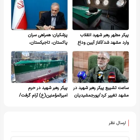
پیکر مطهر رهبر شهید انقلاب
پزشکیان: همراهی سران
وارد مشهد شد/آغاز آیین وداع
پاکستان، تاجیکستان،
در جوار حرم رضوی+ویدیو
ارمنستان، گرجستان و
ترکمنستان در مراسم تشییع
فراموش نمی‌شود
ساعت تشییع پیکر رهبر شهید در
پیکر رهبر شهید در حرم
مشهد تغییر کرد/پورجمشیدیان
امیرالمؤمنین(ع) آرام گرفت/
از مردم عذرخواهی کرد
اقامه نماز توسط آیت‌الله
حکیم+ویدیو
ارسال نظر