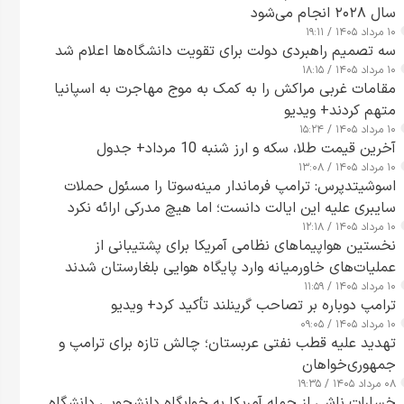
سال ۲۰۲۸ انجام می‌شود
۱۰ مرداد ۱۴۰۵ / ۱۹:۱۱
سه تصمیم راهبردی دولت برای تقویت دانشگاه‌ها اعلام شد
۱۰ مرداد ۱۴۰۵ / ۱۸:۱۵
مقامات غربی مراکش را به کمک به موج مهاجرت به اسپانیا
متهم کردند+ ویدیو
۱۰ مرداد ۱۴۰۵ / ۱۵:۲۴
آخرین قیمت طلا، سکه و ارز شنبه 10 مرداد+ جدول
۱۰ مرداد ۱۴۰۵ / ۱۳:۰۸
اسوشیتدپرس: ترامپ فرماندار مینه‌سوتا را مسئول حملات
سایبری علیه این ایالت دانست؛ اما هیچ مدرکی ارائه نکرد
۱۰ مرداد ۱۴۰۵ / ۱۲:۱۸
نخستین هواپیماهای نظامی آمریکا برای پشتیبانی از
عملیات‌های خاورمیانه وارد پایگاه هوایی بلغارستان شدند
۱۰ مرداد ۱۴۰۵ / ۱۱:۵۹
ترامپ دوباره بر تصاحب گرینلند تأکید کرد+ ویدیو
۱۰ مرداد ۱۴۰۵ / ۰۹:۰۵
تهدید علیه قطب نفتی عربستان؛ چالش تازه برای ترامپ و
جمهوری‌خواهان
۰۸ مرداد ۱۴۰۵ / ۱۹:۳۵
خسارات ناشی از حمله آمریکا به خوابگاه دانشجویی دانشگاه