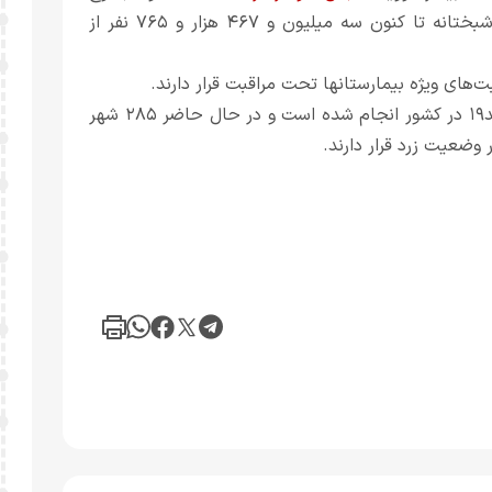
جان باختگان این بیماری به ۹۲ هزار و ۶۲۸ نفر رسید و خوشبختانه تا کنون سه میلیون و ۴۶۷ هزار و ۷۶۵ نفر از
تا کنون ۲۶ میلیون و ۲۳۶ هزار و ۶۷۶ آزمایش تشخیص کووید۱۹ در کشور انجام شده است و در حال حاضر ۲۸۵ شهر