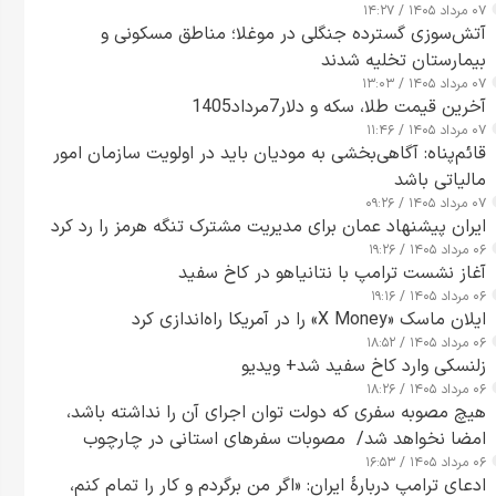
۰۷ مرداد ۱۴۰۵ / ۱۴:۲۷
آتش‌سوزی گسترده جنگلی در موغلا؛ مناطق مسکونی و
بیمارستان تخلیه شدند
۰۷ مرداد ۱۴۰۵ / ۱۳:۰۳
آخرین قیمت طلا، سکه و دلار7مرداد1405
۰۷ مرداد ۱۴۰۵ / ۱۱:۴۶
قائم‌پناه: آگاهی‌بخشی به مودیان باید در اولویت سازمان امور
مالیاتی باشد
۰۷ مرداد ۱۴۰۵ / ۰۹:۲۶
ایران پیشنهاد عمان برای مدیریت مشترک تنگه هرمز را رد کرد
۰۶ مرداد ۱۴۰۵ / ۱۹:۲۶
آغاز نشست ترامپ با نتانیاهو در کاخ سفید
۰۶ مرداد ۱۴۰۵ / ۱۹:۱۶
ایلان ماسک «X Money» را در آمریکا راه‌اندازی کرد
۰۶ مرداد ۱۴۰۵ / ۱۸:۵۲
زلنسکی وارد کاخ سفید شد+ ویدیو
۰۶ مرداد ۱۴۰۵ / ۱۸:۲۶
هیچ مصوبه سفری که دولت توان اجرای آن را نداشته باشد،
امضا نخواهد شد/ مصوبات سفرهای استانی در چارچوب
۰۶ مرداد ۱۴۰۵ / ۱۶:۵۳
قانون بودجه است+ عکس
ادعای ترامپ دربارهٔ ایران: «اگر من برگردم و کار را تمام کنم،