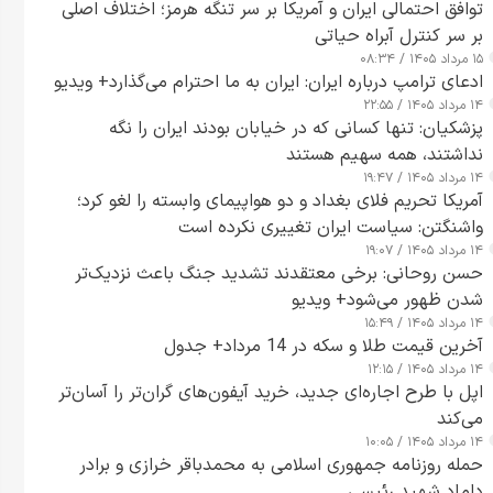
توافق احتمالی ایران و آمریکا بر سر تنگه هرمز؛ اختلاف اصلی
بر سر کنترل آبراه حیاتی
۱۵ مرداد ۱۴۰۵ / ۰۸:۳۴
ادعای ترامپ درباره ایران: ایران به ما احترام می‌گذارد+ ویدیو
۱۴ مرداد ۱۴۰۵ / ۲۲:۵۵
پزشکیان: تنها کسانی که در خیابان بودند ایران را نگه
نداشتند، همه سهیم هستند
۱۴ مرداد ۱۴۰۵ / ۱۹:۴۷
آمریکا تحریم فلای بغداد و دو هواپیمای وابسته را لغو کرد؛
واشنگتن: سیاست ایران تغییری نکرده است
۱۴ مرداد ۱۴۰۵ / ۱۹:۰۷
حسن روحانی: برخی معتقدند تشدید جنگ باعث نزدیک‌تر
شدن ظهور می‌شود+ ویدیو
۱۴ مرداد ۱۴۰۵ / ۱۵:۴۹
آخرین قیمت طلا و سکه در 14 مرداد+ جدول
۱۴ مرداد ۱۴۰۵ / ۱۲:۱۵
اپل با طرح اجاره‌ای جدید، خرید آیفون‌های گران‌تر را آسان‌تر
می‌کند
۱۴ مرداد ۱۴۰۵ / ۱۰:۰۵
حمله روزنامه جمهوری اسلامی به محمدباقر خرازی و برادر
داماد شهید رئیسی