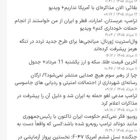
۱۲ مرداد ۱۴۰۵ / ۱۱:۴۱
بقائی: الان مذاکره‌ای با آمریکا نداریم+ ویدیو
۱۲ مرداد ۱۴۰۵ / ۰۸:۱۷
ترامپ: عربستان، امارات، قطر و ایران از من خواستند از انجام
حملات خودداری کنم+ ویدیو
۱۱ مرداد ۱۴۰۵ / ۱۹:۰۴
وال‌استریت ژورنال: میانجی‌ها برای طرح جدید تردد در تنگه
هرمز پیشرفت کرده‌اند
۱۱ مرداد ۱۴۰۵ / ۱۶:۱۲
آخرین قیمت طلا، سکه و ارز یکشنبه 11 مرداد+ جدول
۱۱ مرداد ۱۴۰۵ / ۱۰:۴۶
چرا از رهبر سوم هیچ صدایی منتشر نمی‌شود؟/ ارگان
رسانه‌ای شهرداری از احتمالات امنیتی و ردیابی های جاسوسی
۱۱ مرداد ۱۴۰۵ / ۰۹:۱۷
گفت
ترامپ مدعی لغو حمله به ایران شد و دلیل آن را پیشرفت در
مذاکرات اعلام کرد
۱۱ مرداد ۱۴۰۵ / ۰۸:۱۸
روبیو: فکر نمی‌کنم حکومت ایران تاکنون با رئیس‌جمهوری
مانند دونالد ترامپ روبه‌رو شده باشد؛کسی که واقعاً دست به
۱۰ مرداد ۱۴۰۵ / ۱۹:۲۹
اقدام می‌زند
جنگنده نسل ششم آمریکا F-۴۷؛ نخستین پرواز آزمایشی در