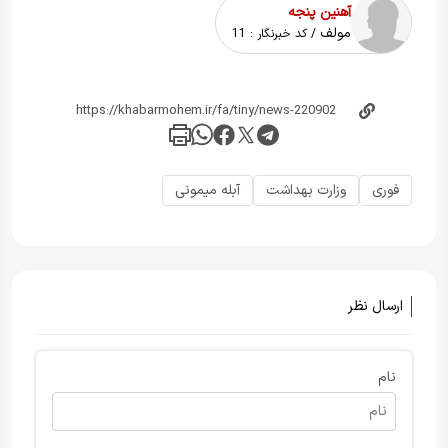
آهنین پنجه
مولف
/ کد خبرنگار :
11
فوری
وزارت بهداشت
آبله میمونی
ارسال نظر
نام