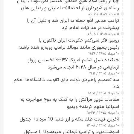
چرا از رهبر سوم هیچ صدایی منتشر نمی‌شود؟/ ارگان
رسانه‌ای شهرداری از احتمالات امنیتی و ردیابی های
۱۱ مرداد ۱۴۰۵ / ۰۹:۱۷
جاسوسی گفت
ترامپ مدعی لغو حمله به ایران شد و دلیل آن را
پیشرفت در مذاکرات اعلام کرد
۱۱ مرداد ۱۴۰۵ / ۰۸:۱۸
روبیو: فکر نمی‌کنم حکومت ایران تاکنون با
رئیس‌جمهوری مانند دونالد ترامپ روبه‌رو شده باشد؛
۱۰ مرداد ۱۴۰۵ / ۱۹:۲۹
کسی که واقعاً دست به اقدام می‌زند
جنگنده نسل ششم آمریکا F-۴۷؛ نخستین پرواز
آزمایشی در سال ۲۰۲۸ انجام می‌شود
۱۰ مرداد ۱۴۰۵ / ۱۹:۱۱
سه تصمیم راهبردی دولت برای تقویت دانشگاه‌ها اعلام
شد
۱۰ مرداد ۱۴۰۵ / ۱۸:۱۵
مقامات غربی مراکش را به کمک به موج مهاجرت به
اسپانیا متهم کردند+ ویدیو
۱۰ مرداد ۱۴۰۵ / ۱۵:۲۴
آخرین قیمت طلا، سکه و ارز شنبه 10 مرداد+ جدول
۱۰ مرداد ۱۴۰۵ / ۱۳:۰۸
اسوشیتدپرس: ترامپ فرماندار مینه‌سوتا را مسئول