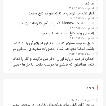
رد کرد
۰۶ مرداد ۱۴۰۵ / ۱۹:۲۶
آغاز نشست ترامپ با نتانیاهو در کاخ سفید
۰۶ مرداد ۱۴۰۵ / ۱۹:۱۶
ایلان ماسک «X Money» را در آمریکا راه‌اندازی کرد
۰۶ مرداد ۱۴۰۵ / ۱۸:۵۲
زلنسکی وارد کاخ سفید شد+ ویدیو
۰۶ مرداد ۱۴۰۵ / ۱۸:۲۶
هیچ مصوبه سفری که دولت توان اجرای آن را نداشته
باشد، امضا نخواهد شد/ مصوبات سفرهای استانی در
۰۶ مرداد ۱۴۰۵ / ۱۶:۵۳
چارچوب قانون بودجه است+ عکس
ادعای ترامپ دربارهٔ ایران: «اگر من برگردم و کار را تمام
کنم، همانطور که بعضی‌ها دوست دارند، با پل‌ها خیلی
راحت می‌توانم بیشتر پل‌هایشان را در کمتر از یک
ساعت از بین ببرم+ ویدیو
پربازدید
۱۴ تیر ۱۴۰۵ / ۱۵:۰۸
تلاوت آیات قرآن برای هیأت‌های خارجی در محضر رهبر