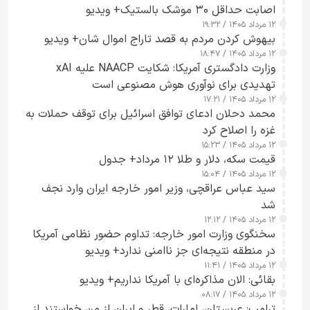
اصابت حداقل ۳۰ موشک بالستیک+ ویدیو
۱۲ مرداد ۱۴۰۵ / ۱۹:۳۲
بیهوش کردن مردم به قصد تاراج اموال شان+ ویدیو
۱۲ مرداد ۱۴۰۵ / ۱۸:۴۷
وزارت دادگستری آمریکا: شکایت NAACP علیه xAI
تهدیدی برای نوآوری هوش مصنوعی است
۱۲ مرداد ۱۴۰۵ / ۱۷:۲۱
محمد دحلان ادعای توافق اسرائیل برای توقف حملات به
غزه را اصلاح کرد
۱۲ مرداد ۱۴۰۵ / ۱۵:۲۳
قیمت سکه، دلار و طلا ۱۲ مرداد+ جدول
۱۲ مرداد ۱۴۰۵ / ۱۵:۰۴
سید عباس عراقچی، وزیر امور خارجه ایران وارد نجف
شد
۱۲ مرداد ۱۴۰۵ / ۱۲:۱۲
سخنگوی وزارت امور خارجه: تداوم حضور نظامی آمریکا
در منطقه نتیجه‌ای جز ناامنی ندارد+ ویدیو
۱۲ مرداد ۱۴۰۵ / ۱۱:۴۱
بقائی: الان مذاکره‌ای با آمریکا نداریم+ ویدیو
۱۲ مرداد ۱۴۰۵ / ۰۸:۱۷
ترامپ: عربستان، امارات، قطر و ایران از من خواستند از