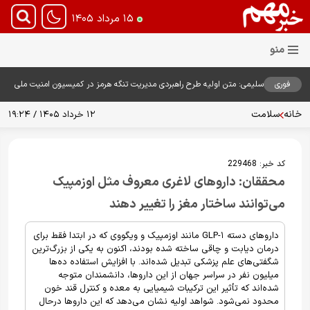
۱۵ مرداد ۱۴۰۵
فوری
سلیمی: متن اولیه طرح راهبردی مدیریت تنگه هرمز در کمیسیون امنیت ملی
بررسی شد
خانه
سلامت
۱۲ خرداد ۱۴۰۵ / ۱۹:۲۴
کد خبر:
229468
محققان:‌ داروهای لاغری معروف مثل اوزمپیک
می‌توانند ساختار مغز را تغییر دهند
داروهای دسته GLP-۱ مانند اوزمپیک و ویگووی که در ابتدا فقط برای
درمان دیابت و چاقی ساخته شده بودند، اکنون به یکی از بزرگ‌ترین
شگفتی‌های علم پزشکی تبدیل شده‌اند. با افزایش استفاده ده‌ها
میلیون نفر در سراسر جهان از این داروها، دانشمندان متوجه
شده‌اند که تأثیر این ترکیبات شیمیایی به معده و کنترل قند خون
محدود نمی‌شود. شواهد اولیه نشان می‌دهد که این داروها درحال