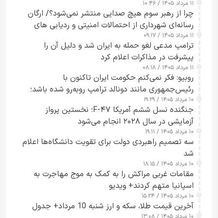
۱۱ مرداد ۱۴۰۵ / ۱۰:۴۶
چرا از رهبر سوم هیچ صدایی منتشر نمی‌شود؟/ ارگان
رسانه‌ای شهرداری از احتمالات امنیتی و ردیابی های
۱۱ مرداد ۱۴۰۵ / ۰۹:۱۷
جاسوسی گفت
ترامپ مدعی لغو حمله به ایران شد و دلیل آن را
پیشرفت در مذاکرات اعلام کرد
۱۱ مرداد ۱۴۰۵ / ۰۸:۱۸
روبیو: فکر نمی‌کنم حکومت ایران تاکنون با
رئیس‌جمهوری مانند دونالد ترامپ روبه‌رو شده باشد؛
۱۰ مرداد ۱۴۰۵ / ۱۹:۲۹
کسی که واقعاً دست به اقدام می‌زند
جنگنده نسل ششم آمریکا F-۴۷؛ نخستین پرواز
آزمایشی در سال ۲۰۲۸ انجام می‌شود
۱۰ مرداد ۱۴۰۵ / ۱۹:۱۱
سه تصمیم راهبردی دولت برای تقویت دانشگاه‌ها اعلام
شد
۱۰ مرداد ۱۴۰۵ / ۱۸:۱۵
مقامات غربی مراکش را به کمک به موج مهاجرت به
اسپانیا متهم کردند+ ویدیو
۱۰ مرداد ۱۴۰۵ / ۱۵:۲۴
آخرین قیمت طلا، سکه و ارز شنبه 10 مرداد+ جدول
۱۰ مرداد ۱۴۰۵ / ۱۳:۰۸