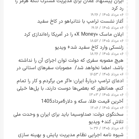
ایران پیشنهاد عمان برای مدیریت مشترک تنگه هرمز را
رد کرد
۰۶ مرداد ۱۴۰۵ / ۱۹:۲۶
آغاز نشست ترامپ با نتانیاهو در کاخ سفید
۰۶ مرداد ۱۴۰۵ / ۱۹:۱۶
ایلان ماسک «X Money» را در آمریکا راه‌اندازی کرد
۰۶ مرداد ۱۴۰۵ / ۱۸:۵۲
زلنسکی وارد کاخ سفید شد+ ویدیو
۰۶ مرداد ۱۴۰۵ / ۱۸:۲۶
هیچ مصوبه سفری که دولت توان اجرای آن را نداشته
باشد، امضا نخواهد شد/ مصوبات سفرهای استانی در
۰۶ مرداد ۱۴۰۵ / ۱۶:۵۳
چارچوب قانون بودجه است+ عکس
ادعای ترامپ دربارهٔ ایران: «اگر من برگردم و کار را تمام
کنم، همانطور که بعضی‌ها دوست دارند، با پل‌ها خیلی
۰۶ مرداد ۱۴۰۵ / ۱۳:۰۳
راحت می‌توانم بیشتر پل‌هایشان را در کمتر از یک
آخرین قیمت طلا، سکه و دلار6مرداد1405
ساعت از بین ببرم+ ویدیو
۰۶ مرداد ۱۴۰۵ / ۱۲:۰۶
سخنگوی دولت: صداوسیما باید برای ایران و وحدت ملی
تلاش کند+ ویدیو
۰۶ مرداد ۱۴۰۵ / ۱۰:۳۶
شیوه نامه اجرایی نظام مدیریت پایش و بهینه سازی