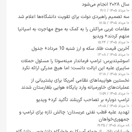
سال ۲۰۲۸ انجام می‌شود
۱۰ مرداد ۱۴۰۵ / ۱۹:۱۱
سه تصمیم راهبردی دولت برای تقویت دانشگاه‌ها اعلام شد
۱۰ مرداد ۱۴۰۵ / ۱۸:۱۵
مقامات غربی مراکش را به کمک به موج مهاجرت به اسپانیا
متهم کردند+ ویدیو
۱۰ مرداد ۱۴۰۵ / ۱۵:۲۴
آخرین قیمت طلا، سکه و ارز شنبه 10 مرداد+ جدول
۱۰ مرداد ۱۴۰۵ / ۱۳:۰۸
اسوشیتدپرس: ترامپ فرماندار مینه‌سوتا را مسئول حملات
سایبری علیه این ایالت دانست؛ اما هیچ مدرکی ارائه نکرد
۱۰ مرداد ۱۴۰۵ / ۱۲:۱۸
نخستین هواپیماهای نظامی آمریکا برای پشتیبانی از
عملیات‌های خاورمیانه وارد پایگاه هوایی بلغارستان شدند
۱۰ مرداد ۱۴۰۵ / ۱۱:۵۹
ترامپ دوباره بر تصاحب گرینلند تأکید کرد+ ویدیو
۱۰ مرداد ۱۴۰۵ / ۰۹:۰۵
تهدید علیه قطب نفتی عربستان؛ چالش تازه برای ترامپ و
جمهوری‌خواهان
۰۸ مرداد ۱۴۰۵ / ۱۹:۳۵
خسارات ناشی از حمله آمریکا به خوابگاه دانشجویی دانشگاه