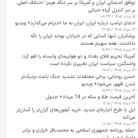
توافق احتمالی ایران و آمریکا بر سر تنگه هرمز؛ اختلاف اصلی
بر سر کنترل آبراه حیاتی
۱۵ مرداد ۱۴۰۵ / ۰۸:۳۴
ادعای ترامپ درباره ایران: ایران به ما احترام می‌گذارد+ ویدیو
۱۴ مرداد ۱۴۰۵ / ۲۲:۵۵
پزشکیان: تنها کسانی که در خیابان بودند ایران را نگه
نداشتند، همه سهیم هستند
۱۴ مرداد ۱۴۰۵ / ۱۹:۴۷
آمریکا تحریم فلای بغداد و دو هواپیمای وابسته را لغو کرد؛
واشنگتن: سیاست ایران تغییری نکرده است
۱۴ مرداد ۱۴۰۵ / ۱۹:۰۷
حسن روحانی: برخی معتقدند تشدید جنگ باعث نزدیک‌تر
شدن ظهور می‌شود+ ویدیو
۱۴ مرداد ۱۴۰۵ / ۱۵:۴۹
آخرین قیمت طلا و سکه در 14 مرداد+ جدول
۱۴ مرداد ۱۴۰۵ / ۱۲:۱۵
اپل با طرح اجاره‌ای جدید، خرید آیفون‌های گران‌تر را آسان‌تر
می‌کند
۱۴ مرداد ۱۴۰۵ / ۱۰:۰۵
حمله روزنامه جمهوری اسلامی به محمدباقر خرازی و برادر
داماد شهید رئیسی