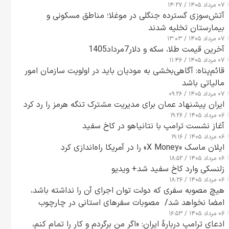
۰۷ مرداد ۱۴۰۵ / ۱۴:۲۷
آتش‌سوزی گسترده جنگلی در موغلا؛ مناطق مسکونی و
بیمارستان تخلیه شدند
۰۷ مرداد ۱۴۰۵ / ۱۳:۰۳
آخرین قیمت طلا، سکه و دلار7مرداد1405
۰۷ مرداد ۱۴۰۵ / ۱۱:۴۶
قائم‌پناه: آگاهی‌بخشی به مودیان باید در اولویت سازمان امور
مالیاتی باشد
۰۷ مرداد ۱۴۰۵ / ۰۹:۲۶
ایران پیشنهاد عمان برای مدیریت مشترک تنگه هرمز را رد کرد
۰۶ مرداد ۱۴۰۵ / ۱۹:۲۶
آغاز نشست ترامپ با نتانیاهو در کاخ سفید
۰۶ مرداد ۱۴۰۵ / ۱۹:۱۶
ایلان ماسک «X Money» را در آمریکا راه‌اندازی کرد
۰۶ مرداد ۱۴۰۵ / ۱۸:۵۲
زلنسکی وارد کاخ سفید شد+ ویدیو
۰۶ مرداد ۱۴۰۵ / ۱۸:۲۶
هیچ مصوبه سفری که دولت توان اجرای آن را نداشته باشد،
امضا نخواهد شد/ مصوبات سفرهای استانی در چارچوب
۰۶ مرداد ۱۴۰۵ / ۱۶:۵۳
قانون بودجه است+ عکس
ادعای ترامپ دربارهٔ ایران: «اگر من برگردم و کار را تمام کنم،