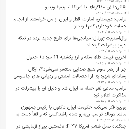
۱۲ مرداد ۱۴۰۵ / ۱۱:۴۱
بقائی: الان مذاکره‌ای با آمریکا نداریم+ ویدیو
۱۲ مرداد ۱۴۰۵ / ۰۸:۱۷
ترامپ: عربستان، امارات، قطر و ایران از من خواستند از انجام
حملات خودداری کنم+ ویدیو
۱۱ مرداد ۱۴۰۵ / ۱۹:۰۴
وال‌استریت ژورنال: میانجی‌ها برای طرح جدید تردد در تنگه
هرمز پیشرفت کرده‌اند
۱۱ مرداد ۱۴۰۵ / ۱۶:۱۲
آخرین قیمت طلا، سکه و ارز یکشنبه 11 مرداد+ جدول
۱۱ مرداد ۱۴۰۵ / ۱۰:۴۶
چرا از رهبر سوم هیچ صدایی منتشر نمی‌شود؟/ ارگان
رسانه‌ای شهرداری از احتمالات امنیتی و ردیابی های جاسوسی
۱۱ مرداد ۱۴۰۵ / ۰۹:۱۷
گفت
ترامپ مدعی لغو حمله به ایران شد و دلیل آن را پیشرفت در
مذاکرات اعلام کرد
۱۱ مرداد ۱۴۰۵ / ۰۸:۱۸
روبیو: فکر نمی‌کنم حکومت ایران تاکنون با رئیس‌جمهوری
مانند دونالد ترامپ روبه‌رو شده باشد؛کسی که واقعاً دست به
۱۰ مرداد ۱۴۰۵ / ۱۹:۲۹
اقدام می‌زند
جنگنده نسل ششم آمریکا F-۴۷؛ نخستین پرواز آزمایشی در