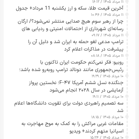
۱۱ مرداد ۱۴۰۵ / ۱۶:۱۲
آخرین قیمت طلا، سکه و ارز یکشنبه 11 مرداد+ جدول
۱۱ مرداد ۱۴۰۵ / ۱۰:۴۶
چرا از رهبر سوم هیچ صدایی منتشر نمی‌شود؟/ ارگان
رسانه‌ای شهرداری از احتمالات امنیتی و ردیابی های
۱۱ مرداد ۱۴۰۵ / ۰۹:۱۷
جاسوسی گفت
ترامپ مدعی لغو حمله به ایران شد و دلیل آن را
پیشرفت در مذاکرات اعلام کرد
۱۱ مرداد ۱۴۰۵ / ۰۸:۱۸
روبیو: فکر نمی‌کنم حکومت ایران تاکنون با
رئیس‌جمهوری مانند دونالد ترامپ روبه‌رو شده باشد؛
۱۰ مرداد ۱۴۰۵ / ۱۹:۲۹
کسی که واقعاً دست به اقدام می‌زند
جنگنده نسل ششم آمریکا F-۴۷؛ نخستین پرواز
آزمایشی در سال ۲۰۲۸ انجام می‌شود
۱۰ مرداد ۱۴۰۵ / ۱۹:۱۱
سه تصمیم راهبردی دولت برای تقویت دانشگاه‌ها اعلام
شد
۱۰ مرداد ۱۴۰۵ / ۱۸:۱۵
مقامات غربی مراکش را به کمک به موج مهاجرت به
اسپانیا متهم کردند+ ویدیو
۱۰ مرداد ۱۴۰۵ / ۱۵:۲۴