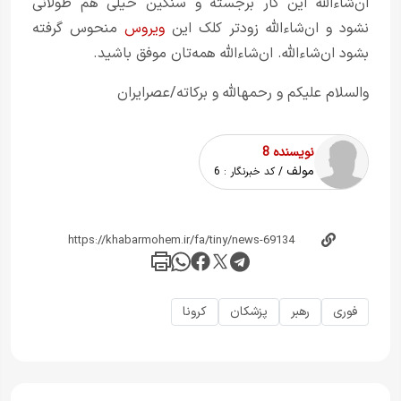
ان‌شاءالله این کار برجسته و سنگین خیلی هم طولانی
نشود و ان‌شاءالله زودتر کلک این
ویروس
منحوس گرفته
بشود ان‌شاءالله. ان‌شاءالله همه‌تان موفق باشید.
والسلام علیکم و رحمهالله و برکاته/عصرایران
نویسنده 8
مولف
/ کد خبرنگار :
6
فوری
رهبر
پزشکان
کرونا