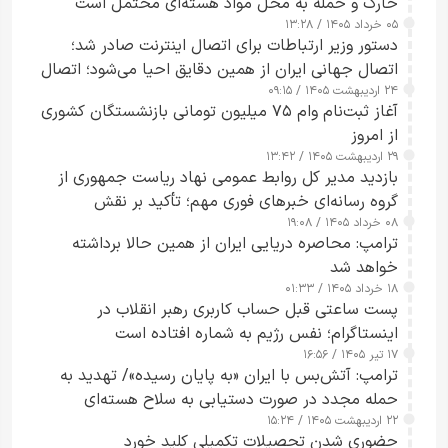
خارک و حمله به محل مواد هسته‌ای محتمل است
۰۵ خرداد ۱۴۰۵ / ۱۳:۲۸
دستور وزیر ارتباطات برای اتصال اینترنت صادر شد؛
اتصال جهانی ایران از همین دقایق احیا می‌شود؛ اتصال
۲۴ اردیبهشت ۱۴۰۵ / ۰۹:۱۵
کامل مردم تا ۲۴ ساعت آینده
آغاز ثبت‌نام وام ۷۵ میلیون تومانی بازنشستگان کشوری
از امروز
۲۹ اردیبهشت ۱۴۰۵ / ۱۳:۴۲
بازدید مدیر کل روابط عمومی نهاد ریاست جمهوری از
گروه رسانه‌ای خبرهای فوری مهم؛ تأکید بر نقش
۰۸ خرداد ۱۴۰۵ / ۱۹:۰۸
رسانه‌های هوشمند و مسئول در ارتقای آگاهی عمومی
ترامپ: محاصره دریایی ایران از همین حالا برداشته
خواهد شد
۱۸ خرداد ۱۴۰۵ / ۰۱:۳۳
پست ساعتی قبل حساب کاربری رهبر انقلاب در
اینستاگرام؛ نفس رژیم به شماره افتاده است​
۱۷ تیر ۱۴۰۵ / ۱۶:۵۶
ترامپ: آتش‌بس با ایران «به پایان رسیده»/ تهدید به
حمله مجدد در صورت دستیابی به سلاح هسته‌ای
۲۲ اردیبهشت ۱۴۰۵ / ۱۵:۲۴
حضوری شدن تحصیلات تکمیلی کلید خورد