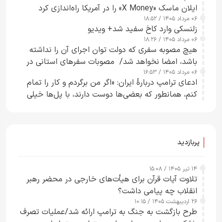
ایلان ماسک «X Money» را در آمریکا راه‌اندازی کرد
۰۶ مرداد ۱۴۰۵ / ۱۸:۵۲
زلنسکی وارد کاخ سفید شد+ ویدیو
۰۶ مرداد ۱۴۰۵ / ۱۸:۲۶
هیچ مصوبه سفری که دولت توان اجرای آن را نداشته
باشد، امضا نخواهد شد/ مصوبات سفرهای استانی در
۰۶ مرداد ۱۴۰۵ / ۱۶:۵۳
چارچوب قانون بودجه است+ عکس
ادعای ترامپ دربارهٔ ایران: «اگر من برگردم و کار را تمام
کنم، همانطور که بعضی‌ها دوست دارند، با پل‌ها خیلی
راحت می‌توانم بیشتر پل‌هایشان را در کمتر از یک
ساعت از بین ببرم+ ویدیو
پربازدید
۱۴ تیر ۱۴۰۵ / ۱۵:۰۸
تلاوت آیات قرآن برای هیأت‌های خارجی در محضر رهبر
انقلاب چه پیامی داشت؟
۲۶ اردیبهشت ۱۴۰۵ / ۱۰:۱۵
طرح‌ بازگشت به جنگ به ترامپ ارائه شد/عملیات تصرف