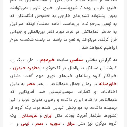
منطقه از قدیم الایام حتی قبل از هخامنشیان به نام
خلیج فارس بوده./ شیخ‌نشینان خلیج فارس نمی‌توانند
بدون پشتوانه کشورهای خارجی به ‌خصوص انگلستان که
به نوعی پدرخوانده این‌هاست ادامه دهند./ اینکه اسرائیل
به خاطر اقداماتش در غزه، مورد تنفر بین‌المللی و جهانی
قرار گرفته، می‌تواند به نفع ما باشد اما باعث شکست طرح
ابراهیم نخواهد شد.
به گزارش بخش
سیاسی
سایت
خبرمهم
،
علی بیگدلی،
کارشناس مسائل بین‌الملل در گفت‌وگو با
مطهره حیدری
،
خبرنگار گروه رسانه‌ای خبرهای فوری مهم گفت: دنیای
خاورمیانه
در زمان
جمال عبدالناصر
، رهبر
مصر
به دلیل
اختلافات و تفکرات سوسیالیستی ضد آمریکایی که
عبدالناصر با شاه ایران داشت و رهبری دنیای عرب را نیز
بر‌عهده داشت، به دو بخش تبدیل شده بود. یک گروه از
کشورها طرفدار آمریکا بودند مثل
ایران
و
عربستان
، یک
گروه دیگری نیز مثل
عراق
،
سوریه
،
مصر
،
لیبی
و …