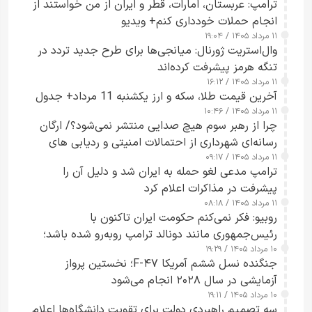
ترامپ: عربستان، امارات، قطر و ایران از من خواستند از
انجام حملات خودداری کنم+ ویدیو
۱۱ مرداد ۱۴۰۵ / ۱۹:۰۴
وال‌استریت ژورنال: میانجی‌ها برای طرح جدید تردد در
تنگه هرمز پیشرفت کرده‌اند
۱۱ مرداد ۱۴۰۵ / ۱۶:۱۲
آخرین قیمت طلا، سکه و ارز یکشنبه 11 مرداد+ جدول
۱۱ مرداد ۱۴۰۵ / ۱۰:۴۶
چرا از رهبر سوم هیچ صدایی منتشر نمی‌شود؟/ ارگان
رسانه‌ای شهرداری از احتمالات امنیتی و ردیابی های
۱۱ مرداد ۱۴۰۵ / ۰۹:۱۷
جاسوسی گفت
ترامپ مدعی لغو حمله به ایران شد و دلیل آن را
پیشرفت در مذاکرات اعلام کرد
۱۱ مرداد ۱۴۰۵ / ۰۸:۱۸
روبیو: فکر نمی‌کنم حکومت ایران تاکنون با
رئیس‌جمهوری مانند دونالد ترامپ روبه‌رو شده باشد؛
۱۰ مرداد ۱۴۰۵ / ۱۹:۲۹
کسی که واقعاً دست به اقدام می‌زند
جنگنده نسل ششم آمریکا F-۴۷؛ نخستین پرواز
آزمایشی در سال ۲۰۲۸ انجام می‌شود
۱۰ مرداد ۱۴۰۵ / ۱۹:۱۱
سه تصمیم راهبردی دولت برای تقویت دانشگاه‌ها اعلام