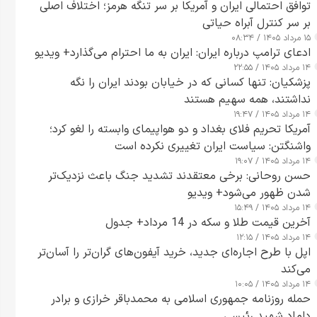
توافق احتمالی ایران و آمریکا بر سر تنگه هرمز؛ اختلاف اصلی
بر سر کنترل آبراه حیاتی
۱۵ مرداد ۱۴۰۵ / ۰۸:۳۴
ادعای ترامپ درباره ایران: ایران به ما احترام می‌گذارد+ ویدیو
۱۴ مرداد ۱۴۰۵ / ۲۲:۵۵
پزشکیان: تنها کسانی که در خیابان بودند ایران را نگه
نداشتند، همه سهیم هستند
۱۴ مرداد ۱۴۰۵ / ۱۹:۴۷
آمریکا تحریم فلای بغداد و دو هواپیمای وابسته را لغو کرد؛
واشنگتن: سیاست ایران تغییری نکرده است
۱۴ مرداد ۱۴۰۵ / ۱۹:۰۷
حسن روحانی: برخی معتقدند تشدید جنگ باعث نزدیک‌تر
شدن ظهور می‌شود+ ویدیو
۱۴ مرداد ۱۴۰۵ / ۱۵:۴۹
آخرین قیمت طلا و سکه در 14 مرداد+ جدول
۱۴ مرداد ۱۴۰۵ / ۱۲:۱۵
اپل با طرح اجاره‌ای جدید، خرید آیفون‌های گران‌تر را آسان‌تر
می‌کند
۱۴ مرداد ۱۴۰۵ / ۱۰:۰۵
حمله روزنامه جمهوری اسلامی به محمدباقر خرازی و برادر
داماد شهید رئیسی