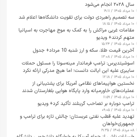
سال ۲۰۲۸ انجام می‌شود
۱۰ مرداد ۱۴۰۵ / ۱۹:۱۱
سه تصمیم راهبردی دولت برای تقویت دانشگاه‌ها اعلام شد
۱۰ مرداد ۱۴۰۵ / ۱۸:۱۵
مقامات غربی مراکش را به کمک به موج مهاجرت به اسپانیا
متهم کردند+ ویدیو
۱۰ مرداد ۱۴۰۵ / ۱۵:۲۴
آخرین قیمت طلا، سکه و ارز شنبه 10 مرداد+ جدول
۱۰ مرداد ۱۴۰۵ / ۱۳:۰۸
اسوشیتدپرس: ترامپ فرماندار مینه‌سوتا را مسئول حملات
سایبری علیه این ایالت دانست؛ اما هیچ مدرکی ارائه نکرد
۱۰ مرداد ۱۴۰۵ / ۱۲:۱۸
نخستین هواپیماهای نظامی آمریکا برای پشتیبانی از
عملیات‌های خاورمیانه وارد پایگاه هوایی بلغارستان شدند
۱۰ مرداد ۱۴۰۵ / ۱۱:۵۹
ترامپ دوباره بر تصاحب گرینلند تأکید کرد+ ویدیو
۱۰ مرداد ۱۴۰۵ / ۰۹:۰۵
تهدید علیه قطب نفتی عربستان؛ چالش تازه برای ترامپ و
جمهوری‌خواهان
۰۸ مرداد ۱۴۰۵ / ۱۹:۳۵
خسارات ناشی از حمله آمریکا به خوابگاه دانشجویی دانشگاه