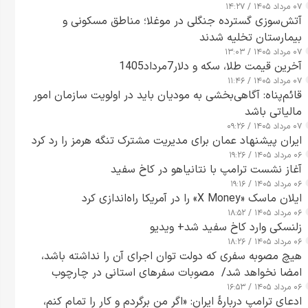
۰۷ مرداد ۱۴۰۵ / ۱۴:۲۷
آتش‌سوزی گسترده جنگلی در موغلا؛ مناطق مسکونی و
بیمارستان تخلیه شدند
۰۷ مرداد ۱۴۰۵ / ۱۳:۰۳
آخرین قیمت طلا، سکه و دلار7مرداد1405
۰۷ مرداد ۱۴۰۵ / ۱۱:۴۶
قائم‌پناه: آگاهی‌بخشی به مودیان باید در اولویت سازمان امور
مالیاتی باشد
۰۷ مرداد ۱۴۰۵ / ۰۹:۲۶
ایران پیشنهاد عمان برای مدیریت مشترک تنگه هرمز را رد کرد
۰۶ مرداد ۱۴۰۵ / ۱۹:۲۶
آغاز نشست ترامپ با نتانیاهو در کاخ سفید
۰۶ مرداد ۱۴۰۵ / ۱۹:۱۶
ایلان ماسک «X Money» را در آمریکا راه‌اندازی کرد
۰۶ مرداد ۱۴۰۵ / ۱۸:۵۲
زلنسکی وارد کاخ سفید شد+ ویدیو
۰۶ مرداد ۱۴۰۵ / ۱۸:۲۶
هیچ مصوبه سفری که دولت توان اجرای آن را نداشته باشد،
امضا نخواهد شد/ مصوبات سفرهای استانی در چارچوب
۰۶ مرداد ۱۴۰۵ / ۱۶:۵۳
قانون بودجه است+ عکس
ادعای ترامپ دربارهٔ ایران: «اگر من برگردم و کار را تمام کنم،