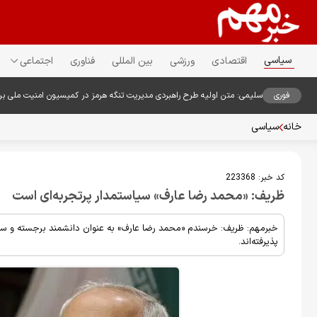
سیاسی
اقتصادی
ورزشی
بین المللی
فناوری
اجتماعی
فوری
سلیمی: متن اولیه طرح راهبردی مدیریت تنگه هرمز در کمیسیون امنیت ملی ب
خانه
سیاسی
کد خبر:
223368
ظریف: «محمد رضا عارف» سیاستمدار پرتجربه‌ای است
خبرمهم: ظریف: خرسندم «محمد رضا عارف» به عنوان دانشمند برجسته و سی
پذیرفته‌اند.