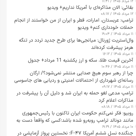
۱۲ مرداد ۱۴۰۵ / ۱۱:۴۱
بقائی: الان مذاکره‌ای با آمریکا نداریم+ ویدیو
۱۲ مرداد ۱۴۰۵ / ۰۸:۱۷
ترامپ: عربستان، امارات، قطر و ایران از من خواستند از انجام
حملات خودداری کنم+ ویدیو
۱۱ مرداد ۱۴۰۵ / ۱۹:۰۴
وال‌استریت ژورنال: میانجی‌ها برای طرح جدید تردد در تنگه
هرمز پیشرفت کرده‌اند
۱۱ مرداد ۱۴۰۵ / ۱۶:۱۲
آخرین قیمت طلا، سکه و ارز یکشنبه 11 مرداد+ جدول
۱۱ مرداد ۱۴۰۵ / ۱۰:۴۶
چرا از رهبر سوم هیچ صدایی منتشر نمی‌شود؟/ ارگان
رسانه‌ای شهرداری از احتمالات امنیتی و ردیابی های جاسوسی
۱۱ مرداد ۱۴۰۵ / ۰۹:۱۷
گفت
ترامپ مدعی لغو حمله به ایران شد و دلیل آن را پیشرفت در
مذاکرات اعلام کرد
۱۱ مرداد ۱۴۰۵ / ۰۸:۱۸
روبیو: فکر نمی‌کنم حکومت ایران تاکنون با رئیس‌جمهوری
مانند دونالد ترامپ روبه‌رو شده باشد؛کسی که واقعاً دست به
۱۰ مرداد ۱۴۰۵ / ۱۹:۲۹
اقدام می‌زند
جنگنده نسل ششم آمریکا F-۴۷؛ نخستین پرواز آزمایشی در