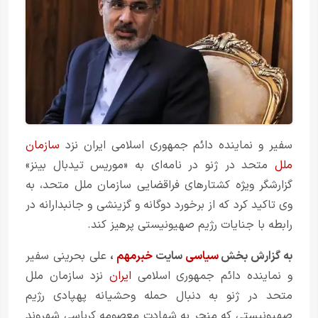
سفیر و نماینده دائم جمهوری اسلامی ایران نزد
سازمان
ملل
متحد در ژنو در نامه‌ای به «موریس تیدبال بینز»
گزارشگر ویژه کشتارهای فراقضایی سازمان ملل متحد، به
وی تاکید کرد که از برخورد دوگانه و گزینشی و جانبدارانه در
رابطه با جنایات رژیم صهیونیستی پرهیز کند.
به گزارش بخش
سیاسی
سایت
خبرمهم
،
علی بحرینی سفیر
و نماینده دائم جمهوری اسلامی
ایران
نزد سازمان ملل
متحد در ژنو به دنبال حمله وحشیانه پهپادی رژیم
صهیونیستی که منجر به شهادت معصومه کرباسی شهروند