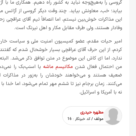
گروسی را به‌هیچ‌وجه نباید به کشور راه دهیم. همکاری ما با آژ
بیاید؛ خب، معاونش بیاید. چند وقت دیگر گروسی از آژانس می
این مذاکرات خوش‌بین نیستم، اما انصافاً تیم آقای عراقچی
وفادار هستند، ولی طرف مقابل مکار و اهل نیرنگ است.
امیر حیات مقدم، عضو کمیسیون امنیت ملی و سیاست خارجی م
کردم، از این حرف آقای عراقچی بسیار خوشحال شدم که گفتند اگ
ندارد، اما ای کاش این موضوع در متن توافق ذکر می‌شد. البته
من احتمال فعال شدن
مکانیسم ماشه
یا اسنپ‌بک را نمی‌ده
ضعیف هستند و می‌خواهند خودشان را به‌زور در مذاکرات ایرا
می‌کنند. زمان برجام نیز تا ششم مهر تمام می‌شود، اما خدا با
نه با آمریکا و اسرائیل.
مطهره حیدری
مولف
/ کد خبرنگار :
16