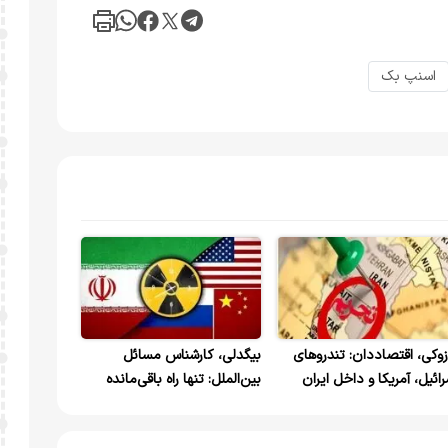
اسنپ بک
زوکی، اقتصاددان: تندروهای
بیگدلی، کارشناس مسائل
رائیل، آمریکا و داخل ایران
بین‌الملل: تنها راه باقی‌مانده
کن است به دنبال تنش
مذاکره است
شند، اما این به ضرر اقتصاد