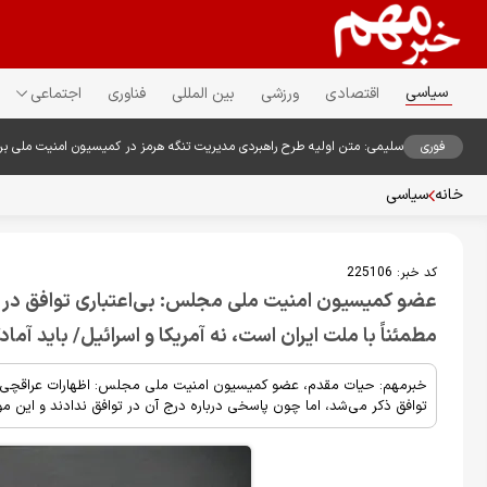
سیاسی
اقتصادی
ورزشی
بین المللی
فناوری
اجتماعی
فوری
سلیمی: متن اولیه طرح راهبردی مدیریت تنگه هرمز در کمیسیون امنیت ملی ب
خانه
سیاسی
کد خبر:
225106
عضو کمیسیون امنیت ملی مجلس: بی‌اعتباری توافق در ص
مطمئناً با ملت ایران است، نه آمریکا و اسرائیل/ باید آم
خبرمهم: حیات مقدم، عضو کمیسیون امنیت ملی مجلس: اظهارات عراقچی مبن
توافق ذکر می‌شد، اما چون پاسخی درباره درج آن در توافق ندادند و ای