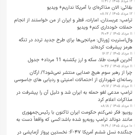
۱۲ مرداد ۱۴۰۵ / ۱۱:۴۱
بقائی: الان مذاکره‌ای با آمریکا نداریم+ ویدیو
۱۲ مرداد ۱۴۰۵ / ۰۸:۱۷
ترامپ: عربستان، امارات، قطر و ایران از من خواستند از انجام
حملات خودداری کنم+ ویدیو
۱۱ مرداد ۱۴۰۵ / ۱۹:۰۴
وال‌استریت ژورنال: میانجی‌ها برای طرح جدید تردد در تنگه
هرمز پیشرفت کرده‌اند
۱۱ مرداد ۱۴۰۵ / ۱۶:۱۲
آخرین قیمت طلا، سکه و ارز یکشنبه 11 مرداد+ جدول
۱۱ مرداد ۱۴۰۵ / ۱۰:۴۶
چرا از رهبر سوم هیچ صدایی منتشر نمی‌شود؟/ ارگان
رسانه‌ای شهرداری از احتمالات امنیتی و ردیابی های جاسوسی
۱۱ مرداد ۱۴۰۵ / ۰۹:۱۷
گفت
ترامپ مدعی لغو حمله به ایران شد و دلیل آن را پیشرفت در
مذاکرات اعلام کرد
۱۱ مرداد ۱۴۰۵ / ۰۸:۱۸
روبیو: فکر نمی‌کنم حکومت ایران تاکنون با رئیس‌جمهوری
مانند دونالد ترامپ روبه‌رو شده باشد؛کسی که واقعاً دست به
۱۰ مرداد ۱۴۰۵ / ۱۹:۲۹
اقدام می‌زند
جنگنده نسل ششم آمریکا F-۴۷؛ نخستین پرواز آزمایشی در