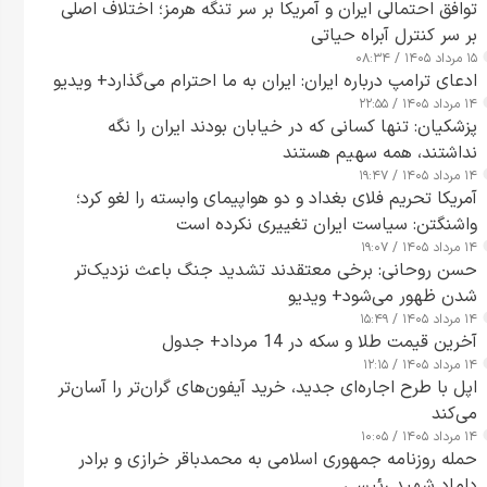
توافق احتمالی ایران و آمریکا بر سر تنگه هرمز؛ اختلاف اصلی
بر سر کنترل آبراه حیاتی
۱۵ مرداد ۱۴۰۵ / ۰۸:۳۴
ادعای ترامپ درباره ایران: ایران به ما احترام می‌گذارد+ ویدیو
۱۴ مرداد ۱۴۰۵ / ۲۲:۵۵
پزشکیان: تنها کسانی که در خیابان بودند ایران را نگه
نداشتند، همه سهیم هستند
۱۴ مرداد ۱۴۰۵ / ۱۹:۴۷
آمریکا تحریم فلای بغداد و دو هواپیمای وابسته را لغو کرد؛
واشنگتن: سیاست ایران تغییری نکرده است
۱۴ مرداد ۱۴۰۵ / ۱۹:۰۷
حسن روحانی: برخی معتقدند تشدید جنگ باعث نزدیک‌تر
شدن ظهور می‌شود+ ویدیو
۱۴ مرداد ۱۴۰۵ / ۱۵:۴۹
آخرین قیمت طلا و سکه در 14 مرداد+ جدول
۱۴ مرداد ۱۴۰۵ / ۱۲:۱۵
اپل با طرح اجاره‌ای جدید، خرید آیفون‌های گران‌تر را آسان‌تر
می‌کند
۱۴ مرداد ۱۴۰۵ / ۱۰:۰۵
حمله روزنامه جمهوری اسلامی به محمدباقر خرازی و برادر
داماد شهید رئیسی