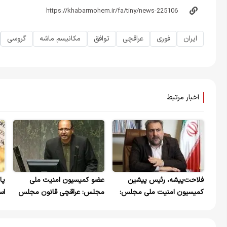
ایران
فوری
عراقچی
توافق
مکانیسم ماشه
گروسی
اخبار مرتبط
فلاحت‌پیشه، رئیس پیشین
عضو کمیسیون امنیت ملی
پا
کمیسیون امنیت ملی مجلس:
مجلس: عراقچی قانون مجلس
اس
مسئول جنگ و حمله به
را رعایت کرده/ بر‌اساس آنچه
مم
تاسیسات هسته‌ای ایران، کسانی
شنیده می‌شود، مذاکرات ایران با
با