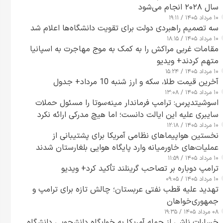
سال ۲۰۲۸ انجام می‌شود
۱۰ مرداد ۱۴۰۵ / ۱۹:۱۱
سه تصمیم راهبردی دولت برای تقویت دانشگاه‌ها اعلام شد
۱۰ مرداد ۱۴۰۵ / ۱۸:۱۵
مقامات غربی مراکش را به کمک به موج مهاجرت به اسپانیا
متهم کردند+ ویدیو
۱۰ مرداد ۱۴۰۵ / ۱۵:۲۴
آخرین قیمت طلا، سکه و ارز شنبه 10 مرداد+ جدول
۱۰ مرداد ۱۴۰۵ / ۱۳:۰۸
اسوشیتدپرس: ترامپ فرماندار مینه‌سوتا را مسئول حملات
سایبری علیه این ایالت دانست؛ اما هیچ مدرکی ارائه نکرد
۱۰ مرداد ۱۴۰۵ / ۱۲:۱۸
نخستین هواپیماهای نظامی آمریکا برای پشتیبانی از
عملیات‌های خاورمیانه وارد پایگاه هوایی بلغارستان شدند
۱۰ مرداد ۱۴۰۵ / ۱۱:۵۹
ترامپ دوباره بر تصاحب گرینلند تأکید کرد+ ویدیو
۱۰ مرداد ۱۴۰۵ / ۰۹:۰۵
تهدید علیه قطب نفتی عربستان؛ چالش تازه برای ترامپ و
جمهوری‌خواهان
۰۸ مرداد ۱۴۰۵ / ۱۹:۳۵
خسارات ناشی از حمله آمریکا به خوابگاه دانشجویی دانشگاه