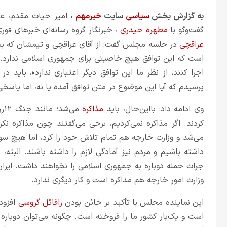
به گزارش بخش
سیاسی
سایت
خبرمهم
،
امیر حیات مقدم، ع
گفت‌وگو با
مطهره حیدری
، خبرنگار گروه رسانه‌ای خبرهای فور
عراقچی
در جلسه مجلس گفت: از آقای عراقچی و تیمشان که بس
است که این توافق هیچ خاصیتی برای جمهوری اسلامی ندارد. ا
اجرا کنند، از نظر ما این توافق دیگر اعتباری ندارد»، باید 
پرسیدم که آیا این موضوع در متن توافق آمده یا نه، اما پاسخی
وی ادامه داد: بااین‌حال، باید
مذاکره
می‌شد؛ مانند جنگ ۱۲روزه که ما برای مذاکره رفتیم، اما آمریکا و
کردند. اگر مذاکره نمی‌کردیم، برخی می‌گفتند چون مذاکره نک
می‌شد و وزارت خارجه هم تمام تلاش خود را کرد، اما هیچ سود
داشته باشیم و مردم نیز آمادگی لازم را داشته باشند. البته
جرات حمله دوباره به جمهوری اسلامی را نخواهند داشت. ایرا
وزارت امور خارجه هم مذاکره است و کار دیگری ندارد.
این نماینده مجلس با تأکید بر خائن بودن
رافائل گروسی
افزود
است و یک‌بار کشور ما را فروخته است. چگونه می‌توان دوباره