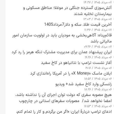
۰۷ مرداد ۱۴۰۵ / ۱۴:۲۷
آتش‌سوزی گسترده جنگلی در موغلا؛ مناطق مسکونی و
بیمارستان تخلیه شدند
۰۷ مرداد ۱۴۰۵ / ۱۳:۰۳
آخرین قیمت طلا، سکه و دلار7مرداد1405
۰۷ مرداد ۱۴۰۵ / ۱۱:۴۶
قائم‌پناه: آگاهی‌بخشی به مودیان باید در اولویت سازمان امور
مالیاتی باشد
۰۷ مرداد ۱۴۰۵ / ۰۹:۲۶
ایران پیشنهاد عمان برای مدیریت مشترک تنگه هرمز را رد کرد
۰۶ مرداد ۱۴۰۵ / ۱۹:۲۶
آغاز نشست ترامپ با نتانیاهو در کاخ سفید
۰۶ مرداد ۱۴۰۵ / ۱۹:۱۶
ایلان ماسک «X Money» را در آمریکا راه‌اندازی کرد
۰۶ مرداد ۱۴۰۵ / ۱۸:۵۲
زلنسکی وارد کاخ سفید شد+ ویدیو
۰۶ مرداد ۱۴۰۵ / ۱۸:۲۶
هیچ مصوبه سفری که دولت توان اجرای آن را نداشته باشد،
امضا نخواهد شد/ مصوبات سفرهای استانی در چارچوب
۰۶ مرداد ۱۴۰۵ / ۱۶:۵۳
قانون بودجه است+ عکس
ادعای ترامپ دربارهٔ ایران: «اگر من برگردم و کار را تمام کنم،