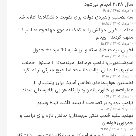
سال ۲۰۲۸ انجام می‌شود
۱۰ مرداد ۱۴۰۵ / ۱۹:۱۱
سه تصمیم راهبردی دولت برای تقویت دانشگاه‌ها اعلام شد
۱۰ مرداد ۱۴۰۵ / ۱۸:۱۵
مقامات غربی مراکش را به کمک به موج مهاجرت به اسپانیا
متهم کردند+ ویدیو
۱۰ مرداد ۱۴۰۵ / ۱۵:۲۴
آخرین قیمت طلا، سکه و ارز شنبه 10 مرداد+ جدول
۱۰ مرداد ۱۴۰۵ / ۱۳:۰۸
اسوشیتدپرس: ترامپ فرماندار مینه‌سوتا را مسئول حملات
سایبری علیه این ایالت دانست؛ اما هیچ مدرکی ارائه نکرد
۱۰ مرداد ۱۴۰۵ / ۱۲:۱۸
نخستین هواپیماهای نظامی آمریکا برای پشتیبانی از
عملیات‌های خاورمیانه وارد پایگاه هوایی بلغارستان شدند
۱۰ مرداد ۱۴۰۵ / ۱۱:۵۹
ترامپ دوباره بر تصاحب گرینلند تأکید کرد+ ویدیو
۱۰ مرداد ۱۴۰۵ / ۰۹:۰۵
تهدید علیه قطب نفتی عربستان؛ چالش تازه برای ترامپ و
جمهوری‌خواهان
۰۸ مرداد ۱۴۰۵ / ۱۹:۳۵
خسارات ناشی از حمله آمریکا به خوابگاه دانشجویی دانشگاه