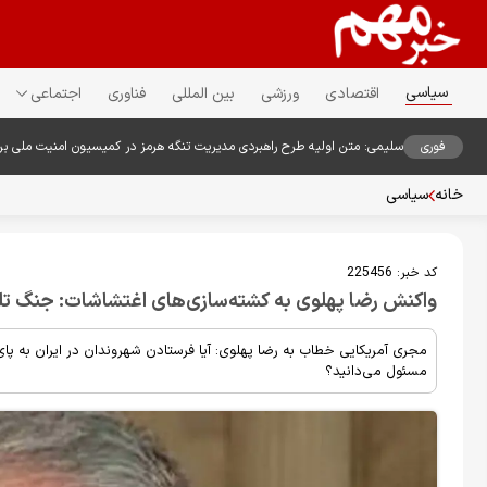
سیاسی
اقتصادی
ورزشی
بین المللی
فناوری
اجتماعی
فوری
سلیمی: متن اولیه طرح راهبردی مدیریت تنگه هرمز در کمیسیون امنیت ملی ب
خانه
سیاسی
کد خبر:
225456
واکنش رضا پهلوی به کشته‌سازی‌های اغتشاشات: جنگ تلف
مجری آمریکایی خطاب به رضا پهلوی: آیا فرستادن شهروندان در ایران به پای
مسئول می‌دانید؟