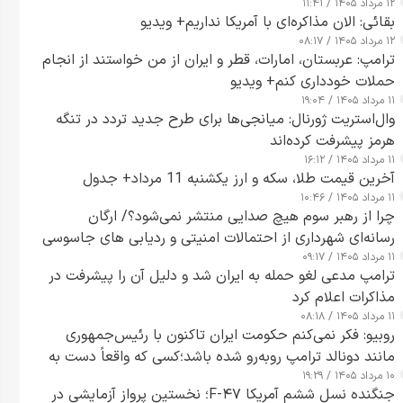
۱۲ مرداد ۱۴۰۵ / ۱۱:۴۱
بقائی: الان مذاکره‌ای با آمریکا نداریم+ ویدیو
۱۲ مرداد ۱۴۰۵ / ۰۸:۱۷
ترامپ: عربستان، امارات، قطر و ایران از من خواستند از انجام
حملات خودداری کنم+ ویدیو
۱۱ مرداد ۱۴۰۵ / ۱۹:۰۴
وال‌استریت ژورنال: میانجی‌ها برای طرح جدید تردد در تنگه
هرمز پیشرفت کرده‌اند
۱۱ مرداد ۱۴۰۵ / ۱۶:۱۲
آخرین قیمت طلا، سکه و ارز یکشنبه 11 مرداد+ جدول
۱۱ مرداد ۱۴۰۵ / ۱۰:۴۶
چرا از رهبر سوم هیچ صدایی منتشر نمی‌شود؟/ ارگان
رسانه‌ای شهرداری از احتمالات امنیتی و ردیابی های جاسوسی
۱۱ مرداد ۱۴۰۵ / ۰۹:۱۷
گفت
ترامپ مدعی لغو حمله به ایران شد و دلیل آن را پیشرفت در
مذاکرات اعلام کرد
۱۱ مرداد ۱۴۰۵ / ۰۸:۱۸
روبیو: فکر نمی‌کنم حکومت ایران تاکنون با رئیس‌جمهوری
مانند دونالد ترامپ روبه‌رو شده باشد؛کسی که واقعاً دست به
۱۰ مرداد ۱۴۰۵ / ۱۹:۲۹
اقدام می‌زند
جنگنده نسل ششم آمریکا F-۴۷؛ نخستین پرواز آزمایشی در