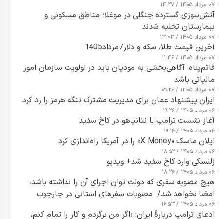
۰۷ مرداد ۱۴۰۵ / ۱۴:۲۷
آتش‌سوزی گسترده جنگلی در موغلا؛ مناطق مسکونی و
بیمارستان تخلیه شدند
۰۷ مرداد ۱۴۰۵ / ۱۳:۰۳
آخرین قیمت طلا، سکه و دلار7مرداد1405
۰۷ مرداد ۱۴۰۵ / ۱۱:۴۶
قائم‌پناه: آگاهی‌بخشی به مودیان باید در اولویت سازمان امور
مالیاتی باشد
۰۷ مرداد ۱۴۰۵ / ۰۹:۲۶
ایران پیشنهاد عمان برای مدیریت مشترک تنگه هرمز را رد کرد
۰۶ مرداد ۱۴۰۵ / ۱۹:۲۶
آغاز نشست ترامپ با نتانیاهو در کاخ سفید
۰۶ مرداد ۱۴۰۵ / ۱۹:۱۶
ایلان ماسک «X Money» را در آمریکا راه‌اندازی کرد
۰۶ مرداد ۱۴۰۵ / ۱۸:۵۲
زلنسکی وارد کاخ سفید شد+ ویدیو
۰۶ مرداد ۱۴۰۵ / ۱۸:۲۶
هیچ مصوبه سفری که دولت توان اجرای آن را نداشته باشد،
امضا نخواهد شد/ مصوبات سفرهای استانی در چارچوب
۰۶ مرداد ۱۴۰۵ / ۱۶:۵۳
قانون بودجه است+ عکس
ادعای ترامپ دربارهٔ ایران: «اگر من برگردم و کار را تمام کنم،