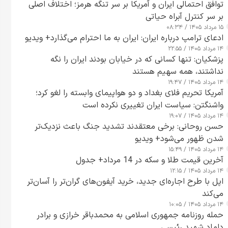
توافق احتمالی ایران و آمریکا بر سر تنگه هرمز؛ اختلاف اصلی
بر سر کنترل آبراه حیاتی
۱۵ مرداد ۱۴۰۵ / ۰۸:۳۴
ادعای ترامپ درباره ایران: ایران به ما احترام می‌گذارد+ ویدیو
۱۴ مرداد ۱۴۰۵ / ۲۲:۵۵
پزشکیان: تنها کسانی که در خیابان بودند ایران را نگه
نداشتند، همه سهیم هستند
۱۴ مرداد ۱۴۰۵ / ۱۹:۴۷
آمریکا تحریم فلای بغداد و دو هواپیمای وابسته را لغو کرد؛
واشنگتن: سیاست ایران تغییری نکرده است
۱۴ مرداد ۱۴۰۵ / ۱۹:۰۷
حسن روحانی: برخی معتقدند تشدید جنگ باعث نزدیک‌تر
شدن ظهور می‌شود+ ویدیو
۱۴ مرداد ۱۴۰۵ / ۱۵:۴۹
آخرین قیمت طلا و سکه در 14 مرداد+ جدول
۱۴ مرداد ۱۴۰۵ / ۱۲:۱۵
اپل با طرح اجاره‌ای جدید، خرید آیفون‌های گران‌تر را آسان‌تر
می‌کند
۱۴ مرداد ۱۴۰۵ / ۱۰:۰۵
حمله روزنامه جمهوری اسلامی به محمدباقر خرازی و برادر
داماد شهید رئیسی