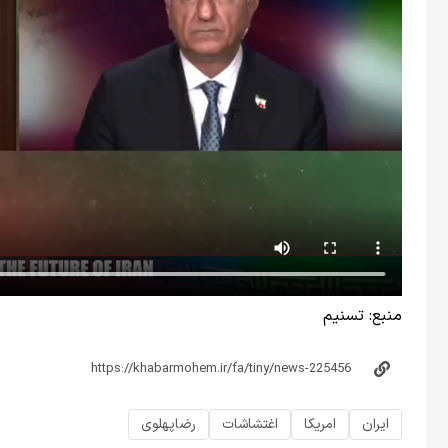
منبع:
تسنیم
ایران
امریکا
اغتشاشات
رضاپهلوی