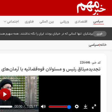
سیاسی
اقتصادی
ورزشی
بین المللی
فناوری
اجتماعی
فوری
پزشکیان: تنها کسانی که در خیابان بودند ایران را نگه نداشتند، همه سهیم هست
خانه
سیاسی
کد خبر:
226446
تجدید‌میثاق رئیس و مسئولان قوه‌قضائیه با آرمان‌های 