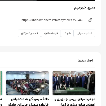
منبع:
خبر‌مهم
امام خمینی
شهدا
قوه‌قضائیه
تجدید‌میثاق
اخبار مرتبط
تجدید میثاق رییس جمهوری و
دادگاه رسیدگی به دادخواهی
شه
اعضای هیات دولت با آرمان
خانواده شهدا و جانبازان حادثه
دی 