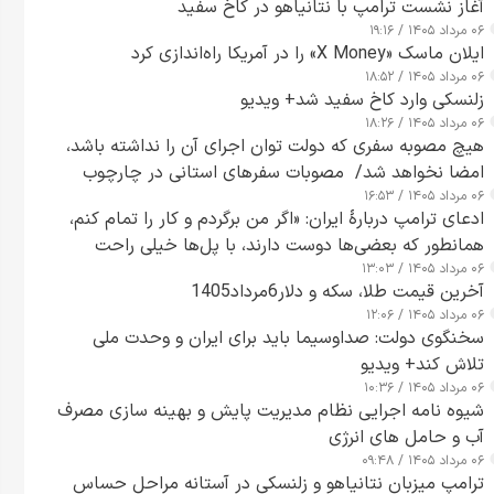
آغاز نشست ترامپ با نتانیاهو در کاخ سفید
۰۶ مرداد ۱۴۰۵ / ۱۹:۱۶
ایلان ماسک «X Money» را در آمریکا راه‌اندازی کرد
۰۶ مرداد ۱۴۰۵ / ۱۸:۵۲
زلنسکی وارد کاخ سفید شد+ ویدیو
۰۶ مرداد ۱۴۰۵ / ۱۸:۲۶
هیچ مصوبه سفری که دولت توان اجرای آن را نداشته باشد،
امضا نخواهد شد/ مصوبات سفرهای استانی در چارچوب
۰۶ مرداد ۱۴۰۵ / ۱۶:۵۳
قانون بودجه است+ عکس
ادعای ترامپ دربارهٔ ایران: «اگر من برگردم و کار را تمام کنم،
همانطور که بعضی‌ها دوست دارند، با پل‌ها خیلی راحت
۰۶ مرداد ۱۴۰۵ / ۱۳:۰۳
می‌توانم بیشتر پل‌هایشان را در کمتر از یک ساعت از بین
آخرین قیمت طلا، سکه و دلار6مرداد1405
ببرم+ ویدیو
۰۶ مرداد ۱۴۰۵ / ۱۲:۰۶
سخنگوی دولت: صداوسیما باید برای ایران و وحدت ملی
تلاش کند+ ویدیو
۰۶ مرداد ۱۴۰۵ / ۱۰:۳۶
شیوه نامه اجرایی نظام مدیریت پایش و بهینه سازی مصرف
آب و حامل های انرژی
۰۶ مرداد ۱۴۰۵ / ۰۹:۴۸
ترامپ میزبان نتانیاهو و زلنسکی در آستانه مراحل حساس