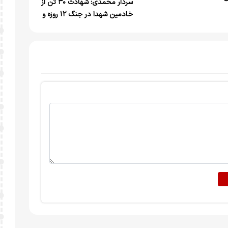
سردار محمدی: شهادت ۳۰ تن از
خادمین شهدا در جنگ ۱۲ روزه و
فتنه اخیر/ ۲۷ یادمان در
خوزستان و ایلام آماده پذیرایی
از زائرین راهیان نور هستند