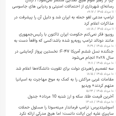
چرا از رهبر سوم هیچ صدایی منتشر نمی‌شود؟/ ارگان
رسانه‌ای شهرداری از احتمالات امنیتی و ردیابی های جاسوسی
۱۱ مرداد ۱۴۰۵ / ۰۹:۱۷
گفت
ترامپ مدعی لغو حمله به ایران شد و دلیل آن را پیشرفت در
مذاکرات اعلام کرد
۱۱ مرداد ۱۴۰۵ / ۰۸:۱۸
روبیو: فکر نمی‌کنم حکومت ایران تاکنون با رئیس‌جمهوری
مانند دونالد ترامپ روبه‌رو شده باشد؛کسی که واقعاً دست به
۱۰ مرداد ۱۴۰۵ / ۱۹:۲۹
اقدام می‌زند
جنگنده نسل ششم آمریکا F-۴۷؛ نخستین پرواز آزمایشی در
سال ۲۰۲۸ انجام می‌شود
۱۰ مرداد ۱۴۰۵ / ۱۹:۱۱
سه تصمیم راهبردی دولت برای تقویت دانشگاه‌ها اعلام شد
۱۰ مرداد ۱۴۰۵ / ۱۸:۱۵
مقامات غربی مراکش را به کمک به موج مهاجرت به اسپانیا
متهم کردند+ ویدیو
۱۰ مرداد ۱۴۰۵ / ۱۵:۲۴
آخرین قیمت طلا، سکه و ارز شنبه 10 مرداد+ جدول
۱۰ مرداد ۱۴۰۵ / ۱۳:۰۸
اسوشیتدپرس: ترامپ فرماندار مینه‌سوتا را مسئول حملات
سایبری علیه این ایالت دانست؛ اما هیچ مدرکی ارائه نکرد