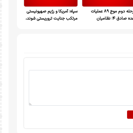
مرحله دوم موج ۸۹ عملیات
سپاه: آمریکا و رژیم صهیونیستی
وعده صادق ۴؛ نظامیان
مرتکب جنایت تروریستی شوند،
ریکایی همچنان زیر ضربات
پاسخ متقابل را جمهوری اسلامی
ران
ایران انتخاب خواهد کرد