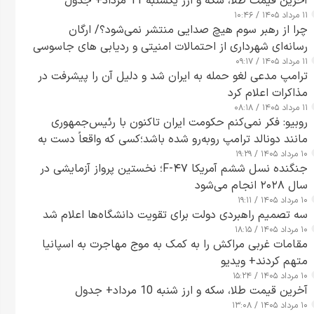
آخرین قیمت طلا، سکه و ارز یکشنبه 11 مرداد+ جدول
۱۱ مرداد ۱۴۰۵ / ۱۰:۴۶
چرا از رهبر سوم هیچ صدایی منتشر نمی‌شود؟/ ارگان
رسانه‌ای شهرداری از احتمالات امنیتی و ردیابی های جاسوسی
۱۱ مرداد ۱۴۰۵ / ۰۹:۱۷
گفت
ترامپ مدعی لغو حمله به ایران شد و دلیل آن را پیشرفت در
مذاکرات اعلام کرد
۱۱ مرداد ۱۴۰۵ / ۰۸:۱۸
روبیو: فکر نمی‌کنم حکومت ایران تاکنون با رئیس‌جمهوری
مانند دونالد ترامپ روبه‌رو شده باشد؛کسی که واقعاً دست به
۱۰ مرداد ۱۴۰۵ / ۱۹:۲۹
اقدام می‌زند
جنگنده نسل ششم آمریکا F-۴۷؛ نخستین پرواز آزمایشی در
سال ۲۰۲۸ انجام می‌شود
۱۰ مرداد ۱۴۰۵ / ۱۹:۱۱
سه تصمیم راهبردی دولت برای تقویت دانشگاه‌ها اعلام شد
۱۰ مرداد ۱۴۰۵ / ۱۸:۱۵
مقامات غربی مراکش را به کمک به موج مهاجرت به اسپانیا
متهم کردند+ ویدیو
۱۰ مرداد ۱۴۰۵ / ۱۵:۲۴
آخرین قیمت طلا، سکه و ارز شنبه 10 مرداد+ جدول
۱۰ مرداد ۱۴۰۵ / ۱۳:۰۸