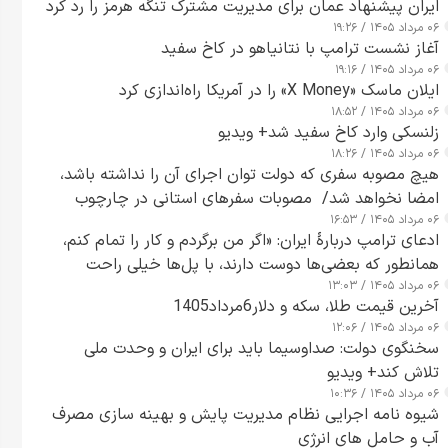
ایران پیشنهاد عمان برای مدیریت مشترک تنگه هرمز را رد کرد
۰۶ مرداد ۱۴۰۵ / ۱۹:۲۶
آغاز نشست ترامپ با نتانیاهو در کاخ سفید
۰۶ مرداد ۱۴۰۵ / ۱۹:۱۶
ایلان ماسک «X Money» را در آمریکا راه‌اندازی کرد
۰۶ مرداد ۱۴۰۵ / ۱۸:۵۲
زلنسکی وارد کاخ سفید شد+ ویدیو
۰۶ مرداد ۱۴۰۵ / ۱۸:۲۶
هیچ مصوبه سفری که دولت توان اجرای آن را نداشته باشد،
امضا نخواهد شد/ مصوبات سفرهای استانی در چارچوب
۰۶ مرداد ۱۴۰۵ / ۱۶:۵۳
قانون بودجه است+ عکس
ادعای ترامپ دربارهٔ ایران: «اگر من برگردم و کار را تمام کنم،
همانطور که بعضی‌ها دوست دارند، با پل‌ها خیلی راحت
۰۶ مرداد ۱۴۰۵ / ۱۳:۰۳
می‌توانم بیشتر پل‌هایشان را در کمتر از یک ساعت از بین
آخرین قیمت طلا، سکه و دلار6مرداد1405
ببرم+ ویدیو
۰۶ مرداد ۱۴۰۵ / ۱۲:۰۶
سخنگوی دولت: صداوسیما باید برای ایران و وحدت ملی
تلاش کند+ ویدیو
۰۶ مرداد ۱۴۰۵ / ۱۰:۳۶
شیوه نامه اجرایی نظام مدیریت پایش و بهینه سازی مصرف
آب و حامل های انرژی