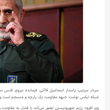
سردار سرتیپ پاسدار اسماعیل قاآنی، فرمانده نیروی قدس 
شبکه ایکس نوشت: جبهه مقاومت یک پارچه و منسجم است و 
وی افزود: رژیم صهیونیستی تصور می‌کند با فشار به مقاومت