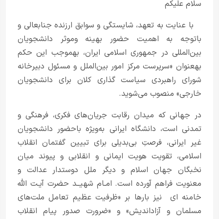
سلام علیکم
با عنایت به تعهد، شایستگی و سوابق ارزنده جنابعالی و
باتوجه به اهمیت حضور بهینه و‌موثر دانشجویان
بین‌المللی در جمهوری اسلامی ایران، به­موجب این حکم
به­عنوان «سرپرست مرکز امور بین‌الملل و مسئول دبیرخانه
شورای راهبردی سیاست گذاری کلان برای دانشجویان
خارجی» منصوب می‌شوید.
در جهانی که میدان رقابت جریان‌های فکری، فرهنگی و
تمدنی است، دانشگاه ایرانی به‌ویژه باحضور دانشجویان
غیر ایرانی، فرصتِ بی‌بدیلی برای تبیین گفتمان انقلاب
اسلامی، تقویت هویت ایمانی و انقلابی و پیوند میان
نخبگان جهان اسلام و دیگر ملل دوستدار عدالت و
معنویت فراهم آورده است. امـام شهیــد حضرت آیـت ­الله
خامنه­ ای نیز بارها بر «ظرفیت عظیم تعامل ملت‌های
مسلمان و آزاداندیش» و «ضرورت صدور پیام انقلاب