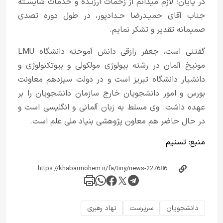
در پایان؛ لازم می­دانم از زحمات ارزنـده و خدمات شایسـته
جناب آقای حمیـدرضا حـدادپور، در طول دوره تصدی
صمیمانه تقدیر و تشکر نمایم.
گفتنی است، جعفر رازقی دانش آموخته دانشگاه LMU
مونیخ آلمان در رشته بیولوژی مولکولی و بیوتکنولوژی و
دانشیار دانشگاه تبریز است و در دولت سیزدهم معاونت
بورس و امور دانشجویان خارج سازمان دانشجویان را بر
عهده داشت. وی مسلط به زبان آلمانی و انگلیسی است و
در حال حاضر هم معاون پژوهشی بنیاد ملی علم است.
منبع:
تسنیم
دانشجویان
سرپرست
نهاد رهبری