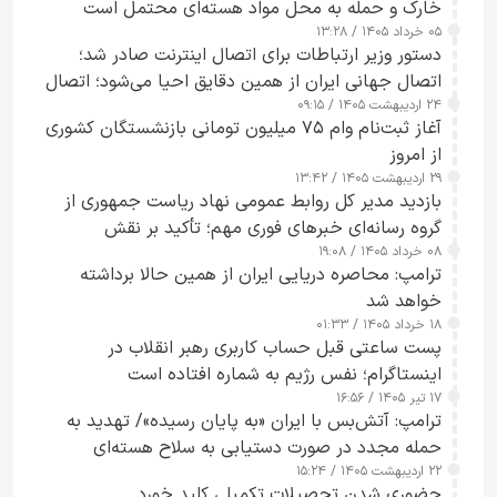
خارک و حمله به محل مواد هسته‌ای محتمل است
۰۵ خرداد ۱۴۰۵ / ۱۳:۲۸
دستور وزیر ارتباطات برای اتصال اینترنت صادر شد؛
اتصال جهانی ایران از همین دقایق احیا می‌شود؛ اتصال
۲۴ اردیبهشت ۱۴۰۵ / ۰۹:۱۵
کامل مردم تا ۲۴ ساعت آینده
آغاز ثبت‌نام وام ۷۵ میلیون تومانی بازنشستگان کشوری
از امروز
۲۹ اردیبهشت ۱۴۰۵ / ۱۳:۴۲
بازدید مدیر کل روابط عمومی نهاد ریاست جمهوری از
گروه رسانه‌ای خبرهای فوری مهم؛ تأکید بر نقش
۰۸ خرداد ۱۴۰۵ / ۱۹:۰۸
رسانه‌های هوشمند و مسئول در ارتقای آگاهی عمومی
ترامپ: محاصره دریایی ایران از همین حالا برداشته
خواهد شد
۱۸ خرداد ۱۴۰۵ / ۰۱:۳۳
پست ساعتی قبل حساب کاربری رهبر انقلاب در
اینستاگرام؛ نفس رژیم به شماره افتاده است​
۱۷ تیر ۱۴۰۵ / ۱۶:۵۶
ترامپ: آتش‌بس با ایران «به پایان رسیده»/ تهدید به
حمله مجدد در صورت دستیابی به سلاح هسته‌ای
۲۲ اردیبهشت ۱۴۰۵ / ۱۵:۲۴
حضوری شدن تحصیلات تکمیلی کلید خورد