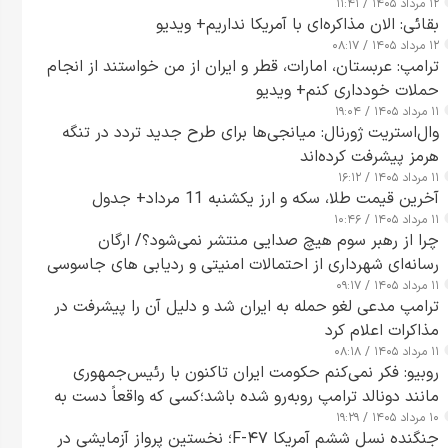
۱۲ مرداد ۱۴۰۵ / ۱۱:۴۱
بقائی: الان مذاکره‌ای با آمریکا نداریم+ ویدیو
۱۲ مرداد ۱۴۰۵ / ۰۸:۱۷
ترامپ: عربستان، امارات، قطر و ایران از من خواستند از انجام
حملات خودداری کنم+ ویدیو
۱۱ مرداد ۱۴۰۵ / ۱۹:۰۴
وال‌استریت ژورنال: میانجی‌ها برای طرح جدید تردد در تنگه
هرمز پیشرفت کرده‌اند
۱۱ مرداد ۱۴۰۵ / ۱۶:۱۲
آخرین قیمت طلا، سکه و ارز یکشنبه 11 مرداد+ جدول
۱۱ مرداد ۱۴۰۵ / ۱۰:۴۶
چرا از رهبر سوم هیچ صدایی منتشر نمی‌شود؟/ ارگان
رسانه‌ای شهرداری از احتمالات امنیتی و ردیابی های جاسوسی
۱۱ مرداد ۱۴۰۵ / ۰۹:۱۷
گفت
ترامپ مدعی لغو حمله به ایران شد و دلیل آن را پیشرفت در
مذاکرات اعلام کرد
۱۱ مرداد ۱۴۰۵ / ۰۸:۱۸
روبیو: فکر نمی‌کنم حکومت ایران تاکنون با رئیس‌جمهوری
مانند دونالد ترامپ روبه‌رو شده باشد؛کسی که واقعاً دست به
۱۰ مرداد ۱۴۰۵ / ۱۹:۲۹
اقدام می‌زند
جنگنده نسل ششم آمریکا F-۴۷؛ نخستین پرواز آزمایشی در