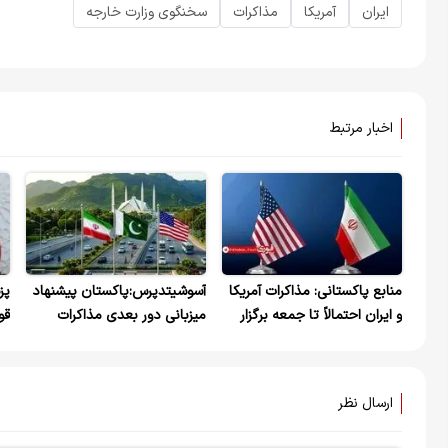
ایران
آمریکا
مذاکرات
سخنگوی وزارت خارجه
اخبار مرتبط
منابع پاکستانی: مذاکرات آمریکا
آسوشیتدپرس:‌پاکستان پیشنهاد
پز
و ایران احتمالاً تا جمعه برگزار
میزبانی دور بعدی مذاکرات
قو
می‌شود
اسلام آباد را داد
اد
شف
پا
ارسال نظر
ما
ته