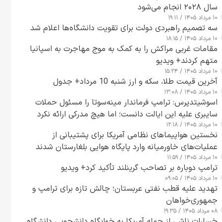
سال ۲۰۲۸ انجام می‌شود
۱۰ مرداد ۱۴۰۵ / ۱۹:۱۱
سه تصمیم راهبردی دولت برای تقویت دانشگاه‌ها اعلام شد
۱۰ مرداد ۱۴۰۵ / ۱۸:۱۵
مقامات غربی مراکش را به کمک به موج مهاجرت به اسپانیا
متهم کردند+ ویدیو
۱۰ مرداد ۱۴۰۵ / ۱۵:۲۴
آخرین قیمت طلا، سکه و ارز شنبه 10 مرداد+ جدول
۱۰ مرداد ۱۴۰۵ / ۱۳:۰۸
اسوشیتدپرس: ترامپ فرماندار مینه‌سوتا را مسئول حملات
سایبری علیه این ایالت دانست؛ اما هیچ مدرکی ارائه نکرد
۱۰ مرداد ۱۴۰۵ / ۱۲:۱۸
نخستین هواپیماهای نظامی آمریکا برای پشتیبانی از
عملیات‌های خاورمیانه وارد پایگاه هوایی بلغارستان شدند
۱۰ مرداد ۱۴۰۵ / ۱۱:۵۹
ترامپ دوباره بر تصاحب گرینلند تأکید کرد+ ویدیو
۱۰ مرداد ۱۴۰۵ / ۰۹:۰۵
تهدید علیه قطب نفتی عربستان؛ چالش تازه برای ترامپ و
جمهوری‌خواهان
۰۸ مرداد ۱۴۰۵ / ۱۹:۳۵
خسارات ناشی از حمله آمریکا به خوابگاه دانشجویی دانشگاه