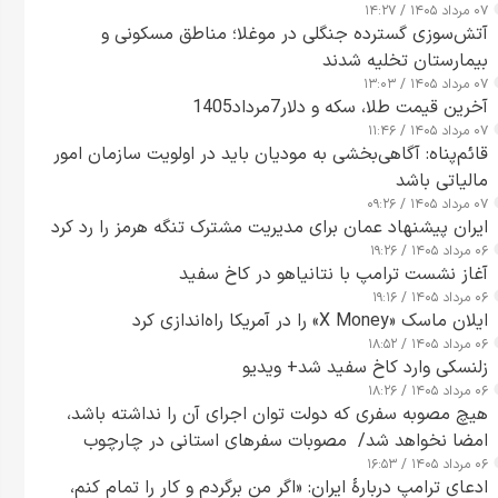
۰۷ مرداد ۱۴۰۵ / ۱۴:۲۷
آتش‌سوزی گسترده جنگلی در موغلا؛ مناطق مسکونی و
بیمارستان تخلیه شدند
۰۷ مرداد ۱۴۰۵ / ۱۳:۰۳
آخرین قیمت طلا، سکه و دلار7مرداد1405
۰۷ مرداد ۱۴۰۵ / ۱۱:۴۶
قائم‌پناه: آگاهی‌بخشی به مودیان باید در اولویت سازمان امور
مالیاتی باشد
۰۷ مرداد ۱۴۰۵ / ۰۹:۲۶
ایران پیشنهاد عمان برای مدیریت مشترک تنگه هرمز را رد کرد
۰۶ مرداد ۱۴۰۵ / ۱۹:۲۶
آغاز نشست ترامپ با نتانیاهو در کاخ سفید
۰۶ مرداد ۱۴۰۵ / ۱۹:۱۶
ایلان ماسک «X Money» را در آمریکا راه‌اندازی کرد
۰۶ مرداد ۱۴۰۵ / ۱۸:۵۲
زلنسکی وارد کاخ سفید شد+ ویدیو
۰۶ مرداد ۱۴۰۵ / ۱۸:۲۶
هیچ مصوبه سفری که دولت توان اجرای آن را نداشته باشد،
امضا نخواهد شد/ مصوبات سفرهای استانی در چارچوب
۰۶ مرداد ۱۴۰۵ / ۱۶:۵۳
قانون بودجه است+ عکس
ادعای ترامپ دربارهٔ ایران: «اگر من برگردم و کار را تمام کنم،