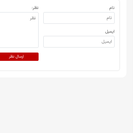
گس
نام
نظر:
دا
ایمیل
ارسال نظر