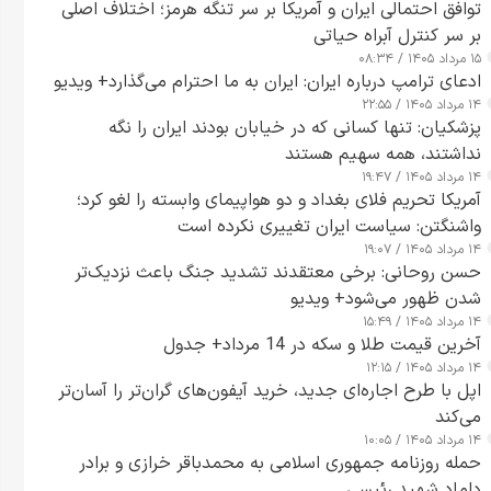
توافق احتمالی ایران و آمریکا بر سر تنگه هرمز؛ اختلاف اصلی
بر سر کنترل آبراه حیاتی
۱۵ مرداد ۱۴۰۵ / ۰۸:۳۴
ادعای ترامپ درباره ایران: ایران به ما احترام می‌گذارد+ ویدیو
۱۴ مرداد ۱۴۰۵ / ۲۲:۵۵
پزشکیان: تنها کسانی که در خیابان بودند ایران را نگه
نداشتند، همه سهیم هستند
۱۴ مرداد ۱۴۰۵ / ۱۹:۴۷
آمریکا تحریم فلای بغداد و دو هواپیمای وابسته را لغو کرد؛
واشنگتن: سیاست ایران تغییری نکرده است
۱۴ مرداد ۱۴۰۵ / ۱۹:۰۷
حسن روحانی: برخی معتقدند تشدید جنگ باعث نزدیک‌تر
شدن ظهور می‌شود+ ویدیو
۱۴ مرداد ۱۴۰۵ / ۱۵:۴۹
آخرین قیمت طلا و سکه در 14 مرداد+ جدول
۱۴ مرداد ۱۴۰۵ / ۱۲:۱۵
اپل با طرح اجاره‌ای جدید، خرید آیفون‌های گران‌تر را آسان‌تر
می‌کند
۱۴ مرداد ۱۴۰۵ / ۱۰:۰۵
حمله روزنامه جمهوری اسلامی به محمدباقر خرازی و برادر
داماد شهید رئیسی