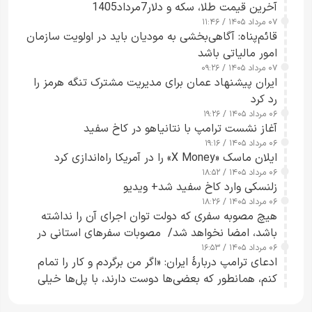
آخرین قیمت طلا، سکه و دلار7مرداد1405
۰۷ مرداد ۱۴۰۵ / ۱۱:۴۶
قائم‌پناه: آگاهی‌بخشی به مودیان باید در اولویت سازمان
امور مالیاتی باشد
۰۷ مرداد ۱۴۰۵ / ۰۹:۲۶
ایران پیشنهاد عمان برای مدیریت مشترک تنگه هرمز را
رد کرد
۰۶ مرداد ۱۴۰۵ / ۱۹:۲۶
آغاز نشست ترامپ با نتانیاهو در کاخ سفید
۰۶ مرداد ۱۴۰۵ / ۱۹:۱۶
ایلان ماسک «X Money» را در آمریکا راه‌اندازی کرد
۰۶ مرداد ۱۴۰۵ / ۱۸:۵۲
زلنسکی وارد کاخ سفید شد+ ویدیو
۰۶ مرداد ۱۴۰۵ / ۱۸:۲۶
هیچ مصوبه سفری که دولت توان اجرای آن را نداشته
باشد، امضا نخواهد شد/ مصوبات سفرهای استانی در
۰۶ مرداد ۱۴۰۵ / ۱۶:۵۳
چارچوب قانون بودجه است+ عکس
ادعای ترامپ دربارهٔ ایران: «اگر من برگردم و کار را تمام
کنم، همانطور که بعضی‌ها دوست دارند، با پل‌ها خیلی
راحت می‌توانم بیشتر پل‌هایشان را در کمتر از یک