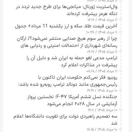
۱۱ مرداد ۱۴۰۵ / ۱۹:۰۴
وال‌استریت ژورنال: میانجی‌ها برای طرح جدید تردد در
تنگه هرمز پیشرفت کرده‌اند
۱۱ مرداد ۱۴۰۵ / ۱۶:۱۲
آخرین قیمت طلا، سکه و ارز یکشنبه 11 مرداد+ جدول
۱۱ مرداد ۱۴۰۵ / ۱۰:۴۶
چرا از رهبر سوم هیچ صدایی منتشر نمی‌شود؟/ ارگان
رسانه‌ای شهرداری از احتمالات امنیتی و ردیابی های
۱۱ مرداد ۱۴۰۵ / ۰۹:۱۷
جاسوسی گفت
ترامپ مدعی لغو حمله به ایران شد و دلیل آن را
پیشرفت در مذاکرات اعلام کرد
۱۱ مرداد ۱۴۰۵ / ۰۸:۱۸
روبیو: فکر نمی‌کنم حکومت ایران تاکنون با
رئیس‌جمهوری مانند دونالد ترامپ روبه‌رو شده باشد؛
۱۰ مرداد ۱۴۰۵ / ۱۹:۲۹
کسی که واقعاً دست به اقدام می‌زند
جنگنده نسل ششم آمریکا F-۴۷؛ نخستین پرواز
آزمایشی در سال ۲۰۲۸ انجام می‌شود
۱۰ مرداد ۱۴۰۵ / ۱۹:۱۱
سه تصمیم راهبردی دولت برای تقویت دانشگاه‌ها اعلام
شد
۱۰ مرداد ۱۴۰۵ / ۱۸:۱۵