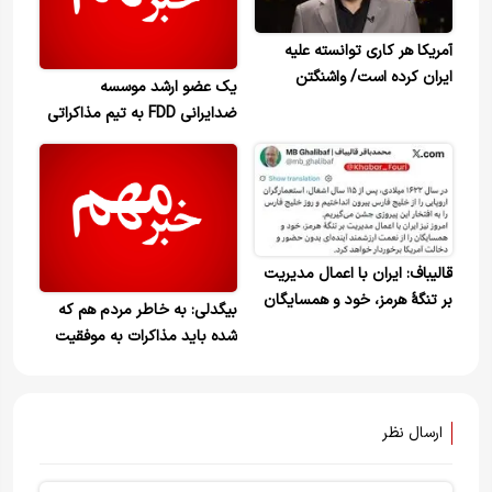
آمریکا هر کاری توانسته علیه
ایران کرده است/ واشنگتن
یک عضو ارشد موسسه
نمیخواهد تحریم را رها کند
ضدایرانی FDD به تیم مذاکراتی
آمریکا پیوست
قالیباف: ایران با اعمال مدیریت
بر تنگهٔ هرمز، خود و همسایگان
بیگدلی: به خاطر مردم هم که
را از نعمت ارزشمند آینده‌ای
شده باید مذاکرات به موفقیت
بدون حضور و دخالت آمریکا
برسد / تاخیر در مذاکره و حل
برخوردار خواهد کرد
مسئله محاصره جایز نیست
ارسال نظر