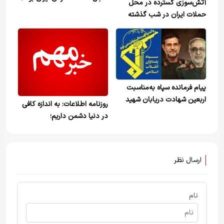
آتش‌سوزی گسترده در محل
رئیس جمهور آمریکا علنی
حملات ایران در شب گذشته
می‌گوید من دزد دریایی هستم
پیام فرمانده سپاه به‌مناسبت
اربعین شهادت دریابان شهید
روزنامه اطلاعات: به اندازه کافی
علیرضا تنگسیری و سرلشکر شهید
در دنیا دشمن داریم؛
بهنام رضایی
اختلاف‌افکنان داخلی به آنها
اضافه نشوند / اگر حرفی
می‌زنید، به رهبری نسبت ندهید
ارسال نظر
نام