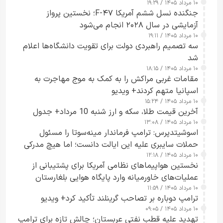
۱۰ مرداد ۱۴۰۵ / ۱۹:۲۹
کسی که واقعاً دست به اقدام می‌زند
جنگنده نسل ششم آمریکا F-۴۷؛ نخستین پرواز
آزمایشی در سال ۲۰۲۸ انجام می‌شود
۱۰ مرداد ۱۴۰۵ / ۱۹:۱۱
سه تصمیم راهبردی دولت برای تقویت دانشگاه‌ها اعلام
شد
۱۰ مرداد ۱۴۰۵ / ۱۸:۱۵
مقامات غربی مراکش را به کمک به موج مهاجرت به
اسپانیا متهم کردند+ ویدیو
۱۰ مرداد ۱۴۰۵ / ۱۵:۲۴
آخرین قیمت طلا، سکه و ارز شنبه 10 مرداد+ جدول
۱۰ مرداد ۱۴۰۵ / ۱۳:۰۸
اسوشیتدپرس: ترامپ فرماندار مینه‌سوتا را مسئول
حملات سایبری علیه این ایالت دانست؛ اما هیچ مدرکی
۱۰ مرداد ۱۴۰۵ / ۱۲:۱۸
ارائه نکرد
نخستین هواپیماهای نظامی آمریکا برای پشتیبانی از
عملیات‌های خاورمیانه وارد پایگاه هوایی بلغارستان
۱۰ مرداد ۱۴۰۵ / ۱۱:۵۹
شدند
ترامپ دوباره بر تصاحب گرینلند تأکید کرد+ ویدیو
۱۰ مرداد ۱۴۰۵ / ۰۹:۰۵
تهدید علیه قطب نفتی عربستان؛ چالش تازه برای ترامپ