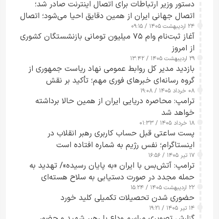
دستور وزیر ارتباطات برای اتصال اینترنت صادر شد؛
اتصال جهانی ایران از همین دقایق احیا می‌شود؛ اتصال
۲۴ اردیبهشت ۱۴۰۵ / ۰۹:۱۵
کامل مردم تا ۲۴ ساعت آینده
آغاز ثبت‌نام وام ۷۵ میلیون تومانی بازنشستگان کشوری
از امروز
۲۹ اردیبهشت ۱۴۰۵ / ۱۳:۴۲
بازدید مدیر کل روابط عمومی نهاد ریاست جمهوری از
گروه رسانه‌ای خبرهای فوری مهم؛ تأکید بر نقش
۰۸ خرداد ۱۴۰۵ / ۱۹:۰۸
رسانه‌های هوشمند و مسئول در ارتقای آگاهی عمومی
ترامپ: محاصره دریایی ایران از همین حالا برداشته
خواهد شد
۱۸ خرداد ۱۴۰۵ / ۰۱:۳۳
پست ساعتی قبل حساب کاربری رهبر انقلاب در
اینستاگرام؛ نفس رژیم به شماره افتاده است​
۱۷ تیر ۱۴۰۵ / ۱۶:۵۶
ترامپ: آتش‌بس با ایران «به پایان رسیده»/ تهدید به
حمله مجدد در صورت دستیابی به سلاح هسته‌ای
۲۲ اردیبهشت ۱۴۰۵ / ۱۵:۲۴
حضوری شدن تحصیلات تکمیلی کلید خورد
۱۴ تیر ۱۴۰۵ / ۱۹:۲۱
گزارش تصویری مراسم وداع با رهبر شهید و حضور