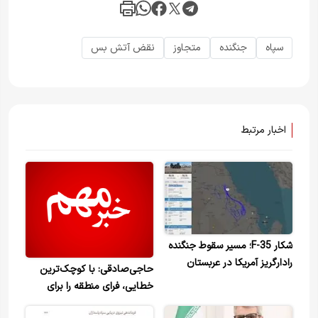
سپاه
جنگنده
متجاوز
نقض آتش بس
اخبار مرتبط
شکار F-35؛ مسیر سقوط جنگنده
رادارگریز آمریکا در عربستان
حاجی‌صادقی: با کوچک‌ترین
خطایی، فرای منطقه را برای
دشمنان تنگ خواهیم کرد+