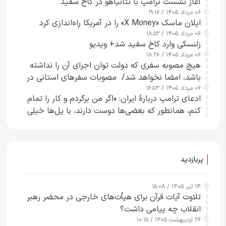
آغاز نشست ترامپ با نتانیاهو در کاخ سفید
۰۶ مرداد ۱۴۰۵ / ۱۹:۱۶
ایلان ماسک «X Money» را در آمریکا راه‌اندازی کرد
۰۶ مرداد ۱۴۰۵ / ۱۸:۵۲
زلنسکی وارد کاخ سفید شد+ ویدیو
۰۶ مرداد ۱۴۰۵ / ۱۸:۲۶
هیچ مصوبه سفری که دولت توان اجرای آن را نداشته
باشد، امضا نخواهد شد/ مصوبات سفرهای استانی در
۰۶ مرداد ۱۴۰۵ / ۱۶:۵۳
چارچوب قانون بودجه است+ عکس
ادعای ترامپ دربارهٔ ایران: «اگر من برگردم و کار را تمام
کنم، همانطور که بعضی‌ها دوست دارند، با پل‌ها خیلی
راحت می‌توانم بیشتر پل‌هایشان را در کمتر از یک
ساعت از بین ببرم+ ویدیو
پربازدید
۱۴ تیر ۱۴۰۵ / ۱۵:۰۸
تلاوت آیات قرآن برای هیأت‌های خارجی در محضر رهبر
انقلاب چه پیامی داشت؟
۲۶ اردیبهشت ۱۴۰۵ / ۱۰:۱۵