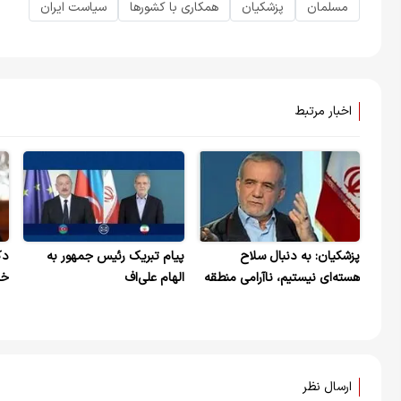
مسلمان
پزشکیان
همکاری با کشورها
سیاست ایران
اخبار مرتبط
پزشکیان: به دنبال سلاح
پیام تبریک رئیس جمهور به
دک
هسته‌ای نیستیم، ناآرامی منطقه
الهام علی‌اف
خد
به خاطر اسرائیل است / با ذلت،
/ق
دیپلماسی نمی‌کنیم
تب
ارسال نظر