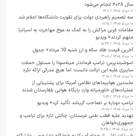
سال ۲۰۲۸ انجام می‌شود
۱۰ مرداد ۱۴۰۵ / ۱۹:۱۱
سه تصمیم راهبردی دولت برای تقویت دانشگاه‌ها اعلام شد
۱۰ مرداد ۱۴۰۵ / ۱۸:۱۵
مقامات غربی مراکش را به کمک به موج مهاجرت به اسپانیا
متهم کردند+ ویدیو
۱۰ مرداد ۱۴۰۵ / ۱۵:۲۴
آخرین قیمت طلا، سکه و ارز شنبه 10 مرداد+ جدول
۱۰ مرداد ۱۴۰۵ / ۱۳:۰۸
اسوشیتدپرس: ترامپ فرماندار مینه‌سوتا را مسئول حملات
سایبری علیه این ایالت دانست؛ اما هیچ مدرکی ارائه نکرد
۱۰ مرداد ۱۴۰۵ / ۱۲:۱۸
نخستین هواپیماهای نظامی آمریکا برای پشتیبانی از
عملیات‌های خاورمیانه وارد پایگاه هوایی بلغارستان شدند
۱۰ مرداد ۱۴۰۵ / ۱۱:۵۹
ترامپ دوباره بر تصاحب گرینلند تأکید کرد+ ویدیو
۱۰ مرداد ۱۴۰۵ / ۰۹:۰۵
تهدید علیه قطب نفتی عربستان؛ چالش تازه برای ترامپ و
جمهوری‌خواهان
۰۸ مرداد ۱۴۰۵ / ۱۹:۳۵
خسارات ناشی از حمله آمریکا به خوابگاه دانشجویی دانشگاه