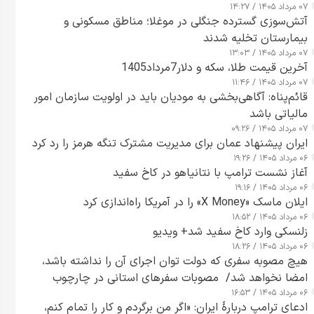
۰۷ مرداد ۱۴۰۵ / ۱۴:۲۷
آتش‌سوزی گسترده جنگلی در موغلا؛ مناطق مسکونی و
بیمارستان تخلیه شدند
۰۷ مرداد ۱۴۰۵ / ۱۳:۰۳
آخرین قیمت طلا، سکه و دلار7مرداد1405
۰۷ مرداد ۱۴۰۵ / ۱۱:۴۶
قائم‌پناه: آگاهی‌بخشی به مودیان باید در اولویت سازمان امور
مالیاتی باشد
۰۷ مرداد ۱۴۰۵ / ۰۹:۲۶
ایران پیشنهاد عمان برای مدیریت مشترک تنگه هرمز را رد کرد
۰۶ مرداد ۱۴۰۵ / ۱۹:۲۶
آغاز نشست ترامپ با نتانیاهو در کاخ سفید
۰۶ مرداد ۱۴۰۵ / ۱۹:۱۶
ایلان ماسک «X Money» را در آمریکا راه‌اندازی کرد
۰۶ مرداد ۱۴۰۵ / ۱۸:۵۲
زلنسکی وارد کاخ سفید شد+ ویدیو
۰۶ مرداد ۱۴۰۵ / ۱۸:۲۶
هیچ مصوبه سفری که دولت توان اجرای آن را نداشته باشد،
امضا نخواهد شد/ مصوبات سفرهای استانی در چارچوب
۰۶ مرداد ۱۴۰۵ / ۱۶:۵۳
قانون بودجه است+ عکس
ادعای ترامپ دربارهٔ ایران: «اگر من برگردم و کار را تمام کنم،