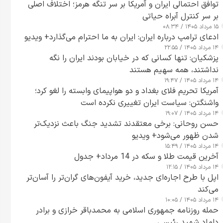
توافق احتمالی ایران و آمریکا بر سر تنگه هرمز؛ اختلاف اصلی
بر سر کنترل آبراه حیاتی
۱۵ مرداد ۱۴۰۵ / ۰۸:۳۴
ادعای ترامپ درباره ایران: ایران به ما احترام می‌گذارد+ ویدیو
۱۴ مرداد ۱۴۰۵ / ۲۲:۵۵
پزشکیان: تنها کسانی که در خیابان بودند ایران را نگه
نداشتند، همه سهیم هستند
۱۴ مرداد ۱۴۰۵ / ۱۹:۴۷
آمریکا تحریم فلای بغداد و دو هواپیمای وابسته را لغو کرد؛
واشنگتن: سیاست ایران تغییری نکرده است
۱۴ مرداد ۱۴۰۵ / ۱۹:۰۷
حسن روحانی: برخی معتقدند تشدید جنگ باعث نزدیک‌تر
شدن ظهور می‌شود+ ویدیو
۱۴ مرداد ۱۴۰۵ / ۱۵:۴۹
آخرین قیمت طلا و سکه در 14 مرداد+ جدول
۱۴ مرداد ۱۴۰۵ / ۱۲:۱۵
اپل با طرح اجاره‌ای جدید، خرید آیفون‌های گران‌تر را آسان‌تر
می‌کند
۱۴ مرداد ۱۴۰۵ / ۱۰:۰۵
حمله روزنامه جمهوری اسلامی به محمدباقر خرازی و برادر
داماد شهید رئیسی