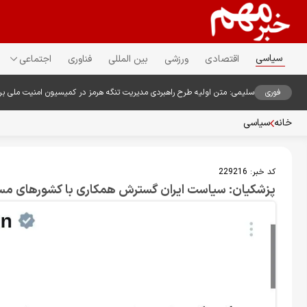
سیاسی
اقتصادی
ورزشی
بین المللی
فناوری
اجتماعی
فوری
سلیمی: متن اولیه طرح راهبردی مدیریت تنگه هرمز در کمیسیون امنیت ملی ب
خانه
سیاسی
کد خبر:
229216
پزشکیان: سیاست ایران گسترش همکاری با کشورهای مسل