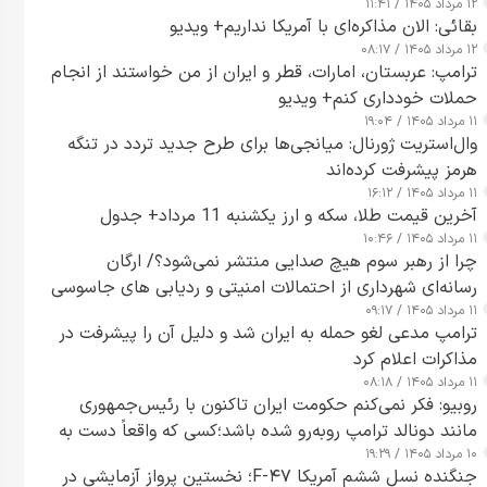
۱۲ مرداد ۱۴۰۵ / ۱۱:۴۱
بقائی: الان مذاکره‌ای با آمریکا نداریم+ ویدیو
۱۲ مرداد ۱۴۰۵ / ۰۸:۱۷
ترامپ: عربستان، امارات، قطر و ایران از من خواستند از انجام
حملات خودداری کنم+ ویدیو
۱۱ مرداد ۱۴۰۵ / ۱۹:۰۴
وال‌استریت ژورنال: میانجی‌ها برای طرح جدید تردد در تنگه
هرمز پیشرفت کرده‌اند
۱۱ مرداد ۱۴۰۵ / ۱۶:۱۲
آخرین قیمت طلا، سکه و ارز یکشنبه 11 مرداد+ جدول
۱۱ مرداد ۱۴۰۵ / ۱۰:۴۶
چرا از رهبر سوم هیچ صدایی منتشر نمی‌شود؟/ ارگان
رسانه‌ای شهرداری از احتمالات امنیتی و ردیابی های جاسوسی
۱۱ مرداد ۱۴۰۵ / ۰۹:۱۷
گفت
ترامپ مدعی لغو حمله به ایران شد و دلیل آن را پیشرفت در
مذاکرات اعلام کرد
۱۱ مرداد ۱۴۰۵ / ۰۸:۱۸
روبیو: فکر نمی‌کنم حکومت ایران تاکنون با رئیس‌جمهوری
مانند دونالد ترامپ روبه‌رو شده باشد؛کسی که واقعاً دست به
۱۰ مرداد ۱۴۰۵ / ۱۹:۲۹
اقدام می‌زند
جنگنده نسل ششم آمریکا F-۴۷؛ نخستین پرواز آزمایشی در