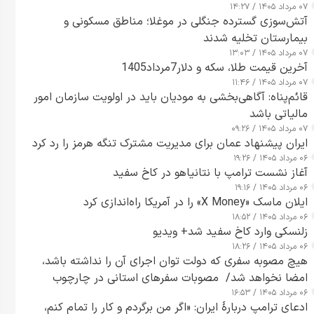
۰۷ مرداد ۱۴۰۵ / ۱۴:۲۷
آتش‌سوزی گسترده جنگلی در موغلا؛ مناطق مسکونی و
بیمارستان تخلیه شدند
۰۷ مرداد ۱۴۰۵ / ۱۳:۰۳
آخرین قیمت طلا، سکه و دلار7مرداد1405
۰۷ مرداد ۱۴۰۵ / ۱۱:۴۶
قائم‌پناه: آگاهی‌بخشی به مودیان باید در اولویت سازمان امور
مالیاتی باشد
۰۷ مرداد ۱۴۰۵ / ۰۹:۲۶
ایران پیشنهاد عمان برای مدیریت مشترک تنگه هرمز را رد کرد
۰۶ مرداد ۱۴۰۵ / ۱۹:۲۶
آغاز نشست ترامپ با نتانیاهو در کاخ سفید
۰۶ مرداد ۱۴۰۵ / ۱۹:۱۶
ایلان ماسک «X Money» را در آمریکا راه‌اندازی کرد
۰۶ مرداد ۱۴۰۵ / ۱۸:۵۲
زلنسکی وارد کاخ سفید شد+ ویدیو
۰۶ مرداد ۱۴۰۵ / ۱۸:۲۶
هیچ مصوبه سفری که دولت توان اجرای آن را نداشته باشد،
امضا نخواهد شد/ مصوبات سفرهای استانی در چارچوب
۰۶ مرداد ۱۴۰۵ / ۱۶:۵۳
قانون بودجه است+ عکس
ادعای ترامپ دربارهٔ ایران: «اگر من برگردم و کار را تمام کنم،