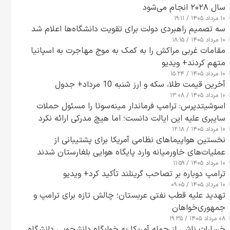
سال ۲۰۲۸ انجام می‌شود
۱۰ مرداد ۱۴۰۵ / ۱۹:۱۱
سه تصمیم راهبردی دولت برای تقویت دانشگاه‌ها اعلام شد
۱۰ مرداد ۱۴۰۵ / ۱۸:۱۵
مقامات غربی مراکش را به کمک به موج مهاجرت به اسپانیا
متهم کردند+ ویدیو
۱۰ مرداد ۱۴۰۵ / ۱۵:۲۴
آخرین قیمت طلا، سکه و ارز شنبه 10 مرداد+ جدول
۱۰ مرداد ۱۴۰۵ / ۱۳:۰۸
اسوشیتدپرس: ترامپ فرماندار مینه‌سوتا را مسئول حملات
سایبری علیه این ایالت دانست؛ اما هیچ مدرکی ارائه نکرد
۱۰ مرداد ۱۴۰۵ / ۱۲:۱۸
نخستین هواپیماهای نظامی آمریکا برای پشتیبانی از
عملیات‌های خاورمیانه وارد پایگاه هوایی بلغارستان شدند
۱۰ مرداد ۱۴۰۵ / ۱۱:۵۹
ترامپ دوباره بر تصاحب گرینلند تأکید کرد+ ویدیو
۱۰ مرداد ۱۴۰۵ / ۰۹:۰۵
تهدید علیه قطب نفتی عربستان؛ چالش تازه برای ترامپ و
جمهوری‌خواهان
۰۸ مرداد ۱۴۰۵ / ۱۹:۳۵
خسارات ناشی از حمله آمریکا به خوابگاه دانشجویی دانشگاه