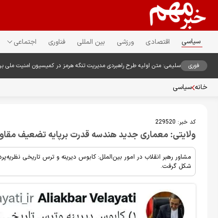
سیاسی
اقتصادی
ورزشی
بین المللی
فناوری
اجتماعی
فوری
سلیمی: متن اولیه طرح راهبردی مدیریت تنگه هرمز در کمیسیون امنیت ملی ب
خانه
سیاسی
کد خبر:
229520
ولایتی: معماری جدید هندسه قدرت برپایه تضعیف مقا
مشاور رهبر انقلاب در امور بین‌الملل: کابوس دیرینه و ترس تاریخی نظریه‌پ
شکل گرفت.