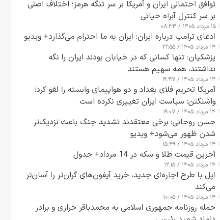
توافق احتمالی ایران و آمریکا بر سر تنگه هرمز؛ اختلاف اصلی
بر سر کنترل آبراه حیاتی
۱۵ مرداد ۱۴۰۵ / ۰۸:۳۴
ادعای ترامپ درباره ایران: ایران به ما احترام می‌گذارد+ ویدیو
۱۴ مرداد ۱۴۰۵ / ۲۲:۵۵
پزشکیان: تنها کسانی که در خیابان بودند ایران را نگه
نداشتند، همه سهیم هستند
۱۴ مرداد ۱۴۰۵ / ۱۹:۴۷
آمریکا تحریم فلای بغداد و دو هواپیمای وابسته را لغو کرد؛
واشنگتن: سیاست ایران تغییری نکرده است
۱۴ مرداد ۱۴۰۵ / ۱۹:۰۷
حسن روحانی: برخی معتقدند تشدید جنگ باعث نزدیک‌تر
شدن ظهور می‌شود+ ویدیو
۱۴ مرداد ۱۴۰۵ / ۱۵:۴۹
آخرین قیمت طلا و سکه در 14 مرداد+ جدول
۱۴ مرداد ۱۴۰۵ / ۱۲:۱۵
اپل با طرح اجاره‌ای جدید، خرید آیفون‌های گران‌تر را آسان‌تر
می‌کند
۱۴ مرداد ۱۴۰۵ / ۱۰:۰۵
حمله روزنامه جمهوری اسلامی به محمدباقر خرازی و برادر
داماد شهید رئیسی