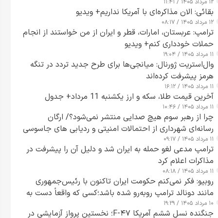
۱۲ مرداد ۱۴۰۵ / ۱۱:۴۱
بقائی: الان مذاکره‌ای با آمریکا نداریم+ ویدیو
۱۲ مرداد ۱۴۰۵ / ۰۸:۱۷
ترامپ: عربستان، امارات، قطر و ایران از من خواستند از انجام
حملات خودداری کنم+ ویدیو
۱۱ مرداد ۱۴۰۵ / ۱۹:۰۴
وال‌استریت ژورنال: میانجی‌ها برای طرح جدید تردد در تنگه
هرمز پیشرفت کرده‌اند
۱۱ مرداد ۱۴۰۵ / ۱۶:۱۲
آخرین قیمت طلا، سکه و ارز یکشنبه 11 مرداد+ جدول
۱۱ مرداد ۱۴۰۵ / ۱۰:۴۶
چرا از رهبر سوم هیچ صدایی منتشر نمی‌شود؟/ ارگان
رسانه‌ای شهرداری از احتمالات امنیتی و ردیابی های جاسوسی
۱۱ مرداد ۱۴۰۵ / ۰۹:۱۷
گفت
ترامپ مدعی لغو حمله به ایران شد و دلیل آن را پیشرفت در
مذاکرات اعلام کرد
۱۱ مرداد ۱۴۰۵ / ۰۸:۱۸
روبیو: فکر نمی‌کنم حکومت ایران تاکنون با رئیس‌جمهوری
مانند دونالد ترامپ روبه‌رو شده باشد؛کسی که واقعاً دست به
۱۰ مرداد ۱۴۰۵ / ۱۹:۲۹
اقدام می‌زند
جنگنده نسل ششم آمریکا F-۴۷؛ نخستین پرواز آزمایشی در