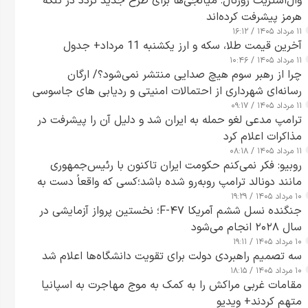
وال‌استریت ژورنال: میانجی‌ها برای طرح جدید تردد در تنگه
هرمز پیشرفت کرده‌اند
۱۱ مرداد ۱۴۰۵ / ۱۶:۱۲
آخرین قیمت طلا، سکه و ارز یکشنبه 11 مرداد+ جدول
۱۱ مرداد ۱۴۰۵ / ۱۰:۴۶
چرا از رهبر سوم هیچ صدایی منتشر نمی‌شود؟/ ارگان
رسانه‌ای شهرداری از احتمالات امنیتی و ردیابی های جاسوسی
۱۱ مرداد ۱۴۰۵ / ۰۹:۱۷
گفت
ترامپ مدعی لغو حمله به ایران شد و دلیل آن را پیشرفت در
مذاکرات اعلام کرد
۱۱ مرداد ۱۴۰۵ / ۰۸:۱۸
روبیو: فکر نمی‌کنم حکومت ایران تاکنون با رئیس‌جمهوری
مانند دونالد ترامپ روبه‌رو شده باشد؛کسی که واقعاً دست به
۱۰ مرداد ۱۴۰۵ / ۱۹:۲۹
اقدام می‌زند
جنگنده نسل ششم آمریکا F-۴۷؛ نخستین پرواز آزمایشی در
سال ۲۰۲۸ انجام می‌شود
۱۰ مرداد ۱۴۰۵ / ۱۹:۱۱
سه تصمیم راهبردی دولت برای تقویت دانشگاه‌ها اعلام شد
۱۰ مرداد ۱۴۰۵ / ۱۸:۱۵
مقامات غربی مراکش را به کمک به موج مهاجرت به اسپانیا
متهم کردند+ ویدیو