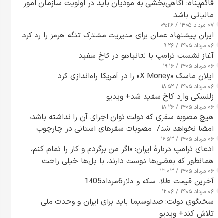
قائم‌پناه: آگاهی‌بخشی به مودیان باید در اولویت سازمان امور
مالیاتی باشد
۰۷ مرداد ۱۴۰۵ / ۰۹:۲۶
ایران پیشنهاد عمان برای مدیریت مشترک تنگه هرمز را رد کرد
۰۶ مرداد ۱۴۰۵ / ۱۹:۲۶
آغاز نشست ترامپ با نتانیاهو در کاخ سفید
۰۶ مرداد ۱۴۰۵ / ۱۹:۱۶
ایلان ماسک «X Money» را در آمریکا راه‌اندازی کرد
۰۶ مرداد ۱۴۰۵ / ۱۸:۵۲
زلنسکی وارد کاخ سفید شد+ ویدیو
۰۶ مرداد ۱۴۰۵ / ۱۸:۲۶
هیچ مصوبه سفری که دولت توان اجرای آن را نداشته باشد،
امضا نخواهد شد/ مصوبات سفرهای استانی در چارچوب
۰۶ مرداد ۱۴۰۵ / ۱۶:۵۳
قانون بودجه است+ عکس
ادعای ترامپ دربارهٔ ایران: «اگر من برگردم و کار را تمام کنم،
همانطور که بعضی‌ها دوست دارند، با پل‌ها خیلی راحت
۰۶ مرداد ۱۴۰۵ / ۱۳:۰۳
می‌توانم بیشتر پل‌هایشان را در کمتر از یک ساعت از بین
آخرین قیمت طلا، سکه و دلار6مرداد1405
ببرم+ ویدیو
۰۶ مرداد ۱۴۰۵ / ۱۲:۰۶
سخنگوی دولت: صداوسیما باید برای ایران و وحدت ملی
تلاش کند+ ویدیو