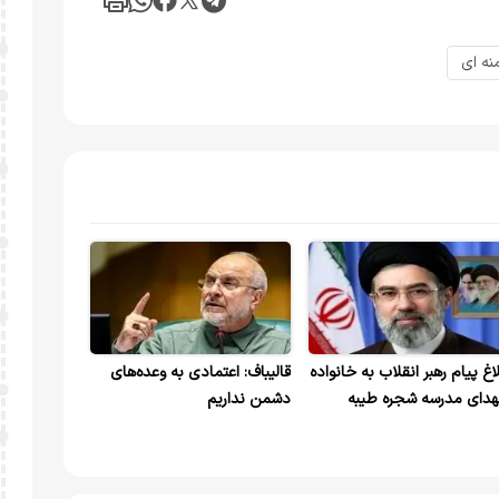
نه ای
لاغ پیام رهبر انقلاب به خانواده
قالیباف: اعتمادی به وعده‌های
دای مدرسه شجره طیبه
دشمن نداریم
ناب