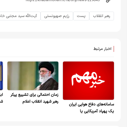
رهبر انقلاب
پست
رژیم صهیونستی
آیت‌الله سید مجتبی خام
اخبار مرتبط
زمان احتمالی برای تشییع پیکر
اب
رهبر شهید انقلاب اعلام
شه
سامانه‌های دفاع هوایی ایران
شد+ویدیو
می
یک پهپاد آمریکایی یا
صهیونیستی را سرنگون کردند که
در خاک عراق سقوط کرد