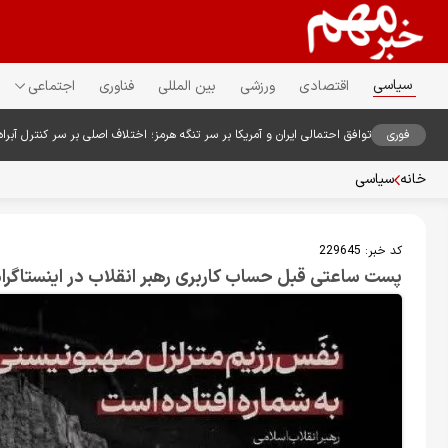
سیاسی
اقتصادی
ورزشی
بین المللی
فناوری
اجتماعی
فوری
توافق احتمالی ایران و آمریکا بر سر تنگه هرمز؛ اختلاف اصلی بر سر کنترل آبراه
خانه
سیاسی
کد خبر:
229645
پست ساعتی قبل حساب کاربری رهبر انقلاب در اینستاگرام