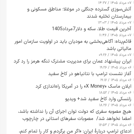
۰۷ مرداد ۱۴۰۵ / ۱۴:۲۷
آتش‌سوزی گسترده جنگلی در موغلا؛ مناطق مسکونی و
بیمارستان تخلیه شدند
۰۷ مرداد ۱۴۰۵ / ۱۳:۰۳
آخرین قیمت طلا، سکه و دلار7مرداد1405
۰۷ مرداد ۱۴۰۵ / ۱۱:۴۶
قائم‌پناه: آگاهی‌بخشی به مودیان باید در اولویت سازمان امور
مالیاتی باشد
۰۷ مرداد ۱۴۰۵ / ۰۹:۲۶
ایران پیشنهاد عمان برای مدیریت مشترک تنگه هرمز را رد کرد
۰۶ مرداد ۱۴۰۵ / ۱۹:۲۶
آغاز نشست ترامپ با نتانیاهو در کاخ سفید
۰۶ مرداد ۱۴۰۵ / ۱۹:۱۶
ایلان ماسک «X Money» را در آمریکا راه‌اندازی کرد
۰۶ مرداد ۱۴۰۵ / ۱۸:۵۲
زلنسکی وارد کاخ سفید شد+ ویدیو
۰۶ مرداد ۱۴۰۵ / ۱۸:۲۶
هیچ مصوبه سفری که دولت توان اجرای آن را نداشته باشد،
امضا نخواهد شد/ مصوبات سفرهای استانی در چارچوب
۰۶ مرداد ۱۴۰۵ / ۱۶:۵۳
قانون بودجه است+ عکس
ادعای ترامپ دربارهٔ ایران: «اگر من برگردم و کار را تمام کنم،