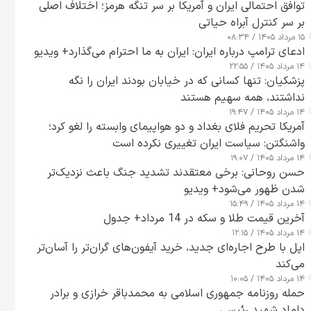
توافق احتمالی ایران و آمریکا بر سر تنگه هرمز؛ اختلاف اصلی
بر سر کنترل آبراه حیاتی
۱۵ مرداد ۱۴۰۵ / ۰۸:۳۴
ادعای ترامپ درباره ایران: ایران به ما احترام می‌گذارد+ ویدیو
۱۴ مرداد ۱۴۰۵ / ۲۲:۵۵
پزشکیان: تنها کسانی که در خیابان بودند ایران را نگه
نداشتند، همه سهیم هستند
۱۴ مرداد ۱۴۰۵ / ۱۹:۴۷
آمریکا تحریم فلای بغداد و دو هواپیمای وابسته را لغو کرد؛
واشنگتن: سیاست ایران تغییری نکرده است
۱۴ مرداد ۱۴۰۵ / ۱۹:۰۷
حسن روحانی: برخی معتقدند تشدید جنگ باعث نزدیک‌تر
شدن ظهور می‌شود+ ویدیو
۱۴ مرداد ۱۴۰۵ / ۱۵:۴۹
آخرین قیمت طلا و سکه در 14 مرداد+ جدول
۱۴ مرداد ۱۴۰۵ / ۱۲:۱۵
اپل با طرح اجاره‌ای جدید، خرید آیفون‌های گران‌تر را آسان‌تر
می‌کند
۱۴ مرداد ۱۴۰۵ / ۱۰:۰۵
حمله روزنامه جمهوری اسلامی به محمدباقر خرازی و برادر
داماد شهید رئیسی