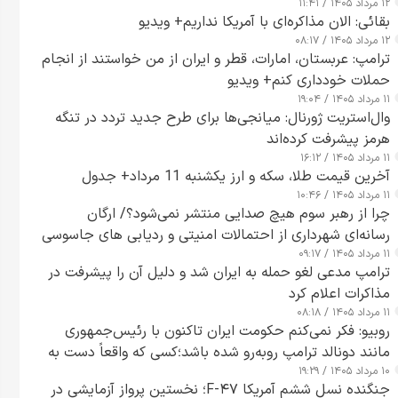
۱۲ مرداد ۱۴۰۵ / ۱۱:۴۱
بقائی: الان مذاکره‌ای با آمریکا نداریم+ ویدیو
۱۲ مرداد ۱۴۰۵ / ۰۸:۱۷
ترامپ: عربستان، امارات، قطر و ایران از من خواستند از انجام
حملات خودداری کنم+ ویدیو
۱۱ مرداد ۱۴۰۵ / ۱۹:۰۴
وال‌استریت ژورنال: میانجی‌ها برای طرح جدید تردد در تنگه
هرمز پیشرفت کرده‌اند
۱۱ مرداد ۱۴۰۵ / ۱۶:۱۲
آخرین قیمت طلا، سکه و ارز یکشنبه 11 مرداد+ جدول
۱۱ مرداد ۱۴۰۵ / ۱۰:۴۶
چرا از رهبر سوم هیچ صدایی منتشر نمی‌شود؟/ ارگان
رسانه‌ای شهرداری از احتمالات امنیتی و ردیابی های جاسوسی
۱۱ مرداد ۱۴۰۵ / ۰۹:۱۷
گفت
ترامپ مدعی لغو حمله به ایران شد و دلیل آن را پیشرفت در
مذاکرات اعلام کرد
۱۱ مرداد ۱۴۰۵ / ۰۸:۱۸
روبیو: فکر نمی‌کنم حکومت ایران تاکنون با رئیس‌جمهوری
مانند دونالد ترامپ روبه‌رو شده باشد؛کسی که واقعاً دست به
۱۰ مرداد ۱۴۰۵ / ۱۹:۲۹
اقدام می‌زند
جنگنده نسل ششم آمریکا F-۴۷؛ نخستین پرواز آزمایشی در