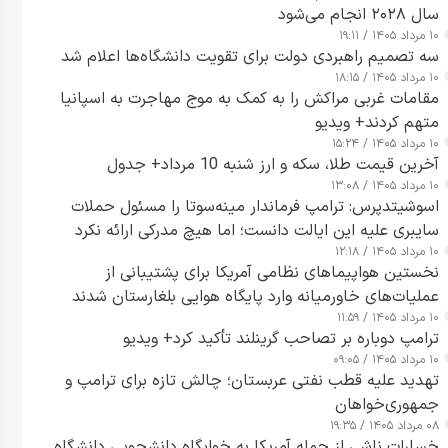
سال ۲۰۲۸ انجام می‌شود
۱۰ مرداد ۱۴۰۵ / ۱۹:۱۱
سه تصمیم راهبردی دولت برای تقویت دانشگاه‌ها اعلام شد
۱۰ مرداد ۱۴۰۵ / ۱۸:۱۵
مقامات غربی مراکش را به کمک به موج مهاجرت به اسپانیا
متهم کردند+ ویدیو
۱۰ مرداد ۱۴۰۵ / ۱۵:۲۴
آخرین قیمت طلا، سکه و ارز شنبه 10 مرداد+ جدول
۱۰ مرداد ۱۴۰۵ / ۱۳:۰۸
اسوشیتدپرس: ترامپ فرماندار مینه‌سوتا را مسئول حملات
سایبری علیه این ایالت دانست؛ اما هیچ مدرکی ارائه نکرد
۱۰ مرداد ۱۴۰۵ / ۱۲:۱۸
نخستین هواپیماهای نظامی آمریکا برای پشتیبانی از
عملیات‌های خاورمیانه وارد پایگاه هوایی بلغارستان شدند
۱۰ مرداد ۱۴۰۵ / ۱۱:۵۹
ترامپ دوباره بر تصاحب گرینلند تأکید کرد+ ویدیو
۱۰ مرداد ۱۴۰۵ / ۰۹:۰۵
تهدید علیه قطب نفتی عربستان؛ چالش تازه برای ترامپ و
جمهوری‌خواهان
۰۸ مرداد ۱۴۰۵ / ۱۹:۳۵
خسارات ناشی از حمله آمریکا به خوابگاه دانشجویی دانشگاه