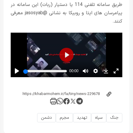
طریق سامانه تلفنی 114 یا دستیار (ربات) این سامانه در
پیامرسان های ایتا و روبیکا به نشانی @jasosyab معرفی
کنند.
جنگ
سپاه
تهدید
مجرم
دشمن