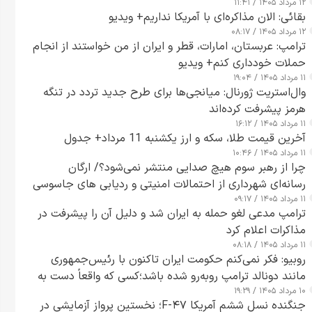
۱۲ مرداد ۱۴۰۵ / ۱۱:۴۱
بقائی: الان مذاکره‌ای با آمریکا نداریم+ ویدیو
۱۲ مرداد ۱۴۰۵ / ۰۸:۱۷
ترامپ: عربستان، امارات، قطر و ایران از من خواستند از انجام
حملات خودداری کنم+ ویدیو
۱۱ مرداد ۱۴۰۵ / ۱۹:۰۴
وال‌استریت ژورنال: میانجی‌ها برای طرح جدید تردد در تنگه
هرمز پیشرفت کرده‌اند
۱۱ مرداد ۱۴۰۵ / ۱۶:۱۲
آخرین قیمت طلا، سکه و ارز یکشنبه 11 مرداد+ جدول
۱۱ مرداد ۱۴۰۵ / ۱۰:۴۶
چرا از رهبر سوم هیچ صدایی منتشر نمی‌شود؟/ ارگان
رسانه‌ای شهرداری از احتمالات امنیتی و ردیابی های جاسوسی
۱۱ مرداد ۱۴۰۵ / ۰۹:۱۷
گفت
ترامپ مدعی لغو حمله به ایران شد و دلیل آن را پیشرفت در
مذاکرات اعلام کرد
۱۱ مرداد ۱۴۰۵ / ۰۸:۱۸
روبیو: فکر نمی‌کنم حکومت ایران تاکنون با رئیس‌جمهوری
مانند دونالد ترامپ روبه‌رو شده باشد؛کسی که واقعاً دست به
۱۰ مرداد ۱۴۰۵ / ۱۹:۲۹
اقدام می‌زند
جنگنده نسل ششم آمریکا F-۴۷؛ نخستین پرواز آزمایشی در