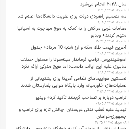
سال ۲۰۲۸ انجام می‌شود
۱۰ مرداد ۱۴۰۵ / ۱۹:۱۱
سه تصمیم راهبردی دولت برای تقویت دانشگاه‌ها اعلام شد
۱۰ مرداد ۱۴۰۵ / ۱۸:۱۵
مقامات غربی مراکش را به کمک به موج مهاجرت به اسپانیا
متهم کردند+ ویدیو
۱۰ مرداد ۱۴۰۵ / ۱۵:۲۴
آخرین قیمت طلا، سکه و ارز شنبه 10 مرداد+ جدول
۱۰ مرداد ۱۴۰۵ / ۱۳:۰۸
اسوشیتدپرس: ترامپ فرماندار مینه‌سوتا را مسئول حملات
سایبری علیه این ایالت دانست؛ اما هیچ مدرکی ارائه نکرد
۱۰ مرداد ۱۴۰۵ / ۱۲:۱۸
نخستین هواپیماهای نظامی آمریکا برای پشتیبانی از
عملیات‌های خاورمیانه وارد پایگاه هوایی بلغارستان شدند
۱۰ مرداد ۱۴۰۵ / ۱۱:۵۹
ترامپ دوباره بر تصاحب گرینلند تأکید کرد+ ویدیو
۱۰ مرداد ۱۴۰۵ / ۰۹:۰۵
تهدید علیه قطب نفتی عربستان؛ چالش تازه برای ترامپ و
جمهوری‌خواهان
۰۸ مرداد ۱۴۰۵ / ۱۹:۳۵
خسارات ناشی از حمله آمریکا به خوابگاه دانشجویی دانشگاه