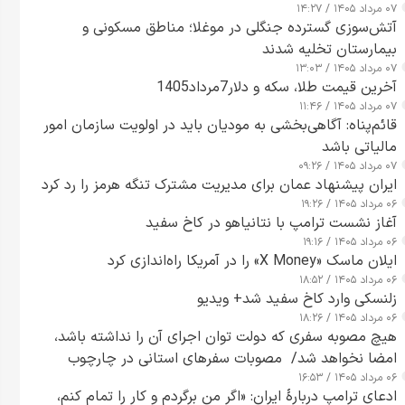
۰۷ مرداد ۱۴۰۵ / ۱۴:۲۷
آتش‌سوزی گسترده جنگلی در موغلا؛ مناطق مسکونی و
بیمارستان تخلیه شدند
۰۷ مرداد ۱۴۰۵ / ۱۳:۰۳
آخرین قیمت طلا، سکه و دلار7مرداد1405
۰۷ مرداد ۱۴۰۵ / ۱۱:۴۶
قائم‌پناه: آگاهی‌بخشی به مودیان باید در اولویت سازمان امور
مالیاتی باشد
۰۷ مرداد ۱۴۰۵ / ۰۹:۲۶
ایران پیشنهاد عمان برای مدیریت مشترک تنگه هرمز را رد کرد
۰۶ مرداد ۱۴۰۵ / ۱۹:۲۶
آغاز نشست ترامپ با نتانیاهو در کاخ سفید
۰۶ مرداد ۱۴۰۵ / ۱۹:۱۶
ایلان ماسک «X Money» را در آمریکا راه‌اندازی کرد
۰۶ مرداد ۱۴۰۵ / ۱۸:۵۲
زلنسکی وارد کاخ سفید شد+ ویدیو
۰۶ مرداد ۱۴۰۵ / ۱۸:۲۶
هیچ مصوبه سفری که دولت توان اجرای آن را نداشته باشد،
امضا نخواهد شد/ مصوبات سفرهای استانی در چارچوب
۰۶ مرداد ۱۴۰۵ / ۱۶:۵۳
قانون بودجه است+ عکس
ادعای ترامپ دربارهٔ ایران: «اگر من برگردم و کار را تمام کنم،