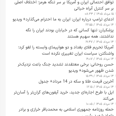
توافق احتمالی ایران و آمریکا بر سر تنگه هرمز؛ اختلاف اصلی
بر سر کنترل آبراه حیاتی
۱۵ مرداد ۱۴۰۵ / ۰۸:۳۴
ادعای ترامپ درباره ایران: ایران به ما احترام می‌گذارد+ ویدیو
۱۴ مرداد ۱۴۰۵ / ۲۲:۵۵
پزشکیان: تنها کسانی که در خیابان بودند ایران را نگه
نداشتند، همه سهیم هستند
۱۴ مرداد ۱۴۰۵ / ۱۹:۴۷
آمریکا تحریم فلای بغداد و دو هواپیمای وابسته را لغو کرد؛
واشنگتن: سیاست ایران تغییری نکرده است
۱۴ مرداد ۱۴۰۵ / ۱۹:۰۷
حسن روحانی: برخی معتقدند تشدید جنگ باعث نزدیک‌تر
شدن ظهور می‌شود+ ویدیو
۱۴ مرداد ۱۴۰۵ / ۱۵:۴۹
آخرین قیمت طلا و سکه در 14 مرداد+ جدول
۱۴ مرداد ۱۴۰۵ / ۱۲:۱۵
اپل با طرح اجاره‌ای جدید، خرید آیفون‌های گران‌تر را آسان‌تر
می‌کند
۱۴ مرداد ۱۴۰۵ / ۱۰:۰۵
حمله روزنامه جمهوری اسلامی به محمدباقر خرازی و برادر
داماد شهید رئیسی