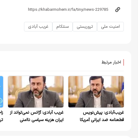
امنیت ملی
تروریستی
سنتکام
غریب آبادی
اخبار مرتبط
غریب‌آبادی: پیش‌نویس
غریب آبادی: آژانس نمی‌تواند از
زا
قطعنامه ضد ایرانی آمریکا
ایران هزینه سیاسی ناامنی
تر
«تلاشی خطرناک» برای پاک‌سازی
ایجادشده توسط متجاوزان را
کی
مسئولیت متجاوزان است
بخواهد