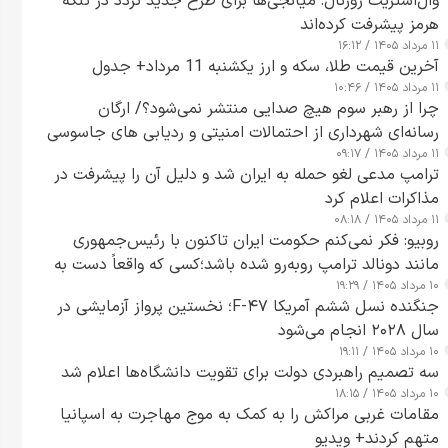
وال‌استریت ژورنال: میانجی‌ها برای طرح جدید تردد در تنگه
هرمز پیشرفت کرده‌اند
۱۱ مرداد ۱۴۰۵ / ۱۶:۱۲
آخرین قیمت طلا، سکه و ارز یکشنبه 11 مرداد+ جدول
۱۱ مرداد ۱۴۰۵ / ۱۰:۴۶
چرا از رهبر سوم هیچ صدایی منتشر نمی‌شود؟/ ارگان
رسانه‌ای شهرداری از احتمالات امنیتی و ردیابی های جاسوسی
۱۱ مرداد ۱۴۰۵ / ۰۹:۱۷
گفت
ترامپ مدعی لغو حمله به ایران شد و دلیل آن را پیشرفت در
مذاکرات اعلام کرد
۱۱ مرداد ۱۴۰۵ / ۰۸:۱۸
روبیو: فکر نمی‌کنم حکومت ایران تاکنون با رئیس‌جمهوری
مانند دونالد ترامپ روبه‌رو شده باشد؛کسی که واقعاً دست به
۱۰ مرداد ۱۴۰۵ / ۱۹:۲۹
اقدام می‌زند
جنگنده نسل ششم آمریکا F-۴۷؛ نخستین پرواز آزمایشی در
سال ۲۰۲۸ انجام می‌شود
۱۰ مرداد ۱۴۰۵ / ۱۹:۱۱
سه تصمیم راهبردی دولت برای تقویت دانشگاه‌ها اعلام شد
۱۰ مرداد ۱۴۰۵ / ۱۸:۱۵
مقامات غربی مراکش را به کمک به موج مهاجرت به اسپانیا
متهم کردند+ ویدیو