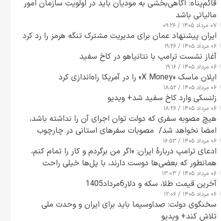
قائم‌پناه: آگاهی‌بخشی به مودیان باید در اولویت سازمان امور
مالیاتی باشد
۰۷ مرداد ۱۴۰۵ / ۰۹:۲۶
ایران پیشنهاد عمان برای مدیریت مشترک تنگه هرمز را رد کرد
۰۶ مرداد ۱۴۰۵ / ۱۹:۲۶
آغاز نشست ترامپ با نتانیاهو در کاخ سفید
۰۶ مرداد ۱۴۰۵ / ۱۹:۱۶
ایلان ماسک «X Money» را در آمریکا راه‌اندازی کرد
۰۶ مرداد ۱۴۰۵ / ۱۸:۵۲
زلنسکی وارد کاخ سفید شد+ ویدیو
۰۶ مرداد ۱۴۰۵ / ۱۸:۲۶
هیچ مصوبه سفری که دولت توان اجرای آن را نداشته باشد،
امضا نخواهد شد/ مصوبات سفرهای استانی در چارچوب
۰۶ مرداد ۱۴۰۵ / ۱۶:۵۳
قانون بودجه است+ عکس
ادعای ترامپ دربارهٔ ایران: «اگر من برگردم و کار را تمام کنم،
همانطور که بعضی‌ها دوست دارند، با پل‌ها خیلی راحت
۰۶ مرداد ۱۴۰۵ / ۱۳:۰۳
می‌توانم بیشتر پل‌هایشان را در کمتر از یک ساعت از بین
آخرین قیمت طلا، سکه و دلار6مرداد1405
ببرم+ ویدیو
۰۶ مرداد ۱۴۰۵ / ۱۲:۰۶
سخنگوی دولت: صداوسیما باید برای ایران و وحدت ملی
تلاش کند+ ویدیو