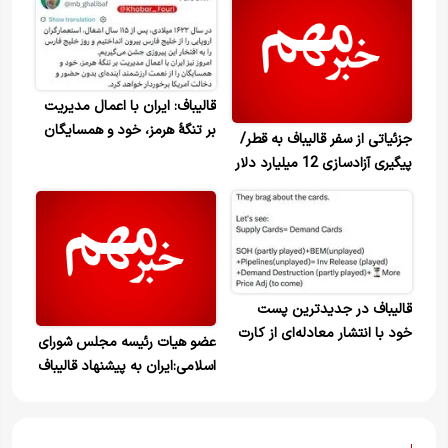
قالیباف: ایران با اعمال مدیریت
بر تنگهٔ هرمز، خود و همسایگان
جزئیاتی از سفر قالیباف به قطر/
را از نعمت ارزشمند آینده‌ای
پیگیری آزادسازی 12 میلیارد دلار
بدون حضور و دخالت آمریکا
در شروع اعلام یادداشت تفاهم
برخوردار خواهد کرد
قالیباف در جدیدترین پست
خود با انتشار معادله‌ای از کارت
عضو هیات رئیسه مجلس شورای
های بازی اقتصادی ایران و
اسلامی:ایران به پیشنهاد قالیباف
آمریکا نشان داد که برخلاف
در دور دوم مذاکرات اسلام‌آباد
ادعای ترامپ، آمریکا کارت‌هایش
شرکت نکرد /بارها خانواده علی
تمام شده و ایران همچنان
لاریجانی را تهدید به ترور کردند