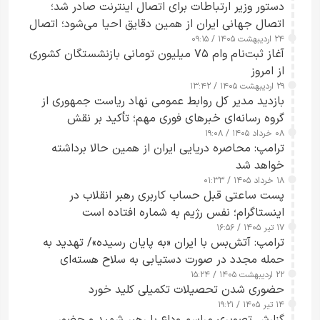
دستور وزیر ارتباطات برای اتصال اینترنت صادر شد؛
اتصال جهانی ایران از همین دقایق احیا می‌شود؛ اتصال
۲۴ اردیبهشت ۱۴۰۵ / ۰۹:۱۵
کامل مردم تا ۲۴ ساعت آینده
آغاز ثبت‌نام وام ۷۵ میلیون تومانی بازنشستگان کشوری
از امروز
۲۹ اردیبهشت ۱۴۰۵ / ۱۳:۴۲
بازدید مدیر کل روابط عمومی نهاد ریاست جمهوری از
گروه رسانه‌ای خبرهای فوری مهم؛ تأکید بر نقش
۰۸ خرداد ۱۴۰۵ / ۱۹:۰۸
رسانه‌های هوشمند و مسئول در ارتقای آگاهی عمومی
ترامپ: محاصره دریایی ایران از همین حالا برداشته
خواهد شد
۱۸ خرداد ۱۴۰۵ / ۰۱:۳۳
پست ساعتی قبل حساب کاربری رهبر انقلاب در
اینستاگرام؛ نفس رژیم به شماره افتاده است​
۱۷ تیر ۱۴۰۵ / ۱۶:۵۶
ترامپ: آتش‌بس با ایران «به پایان رسیده»/ تهدید به
حمله مجدد در صورت دستیابی به سلاح هسته‌ای
۲۲ اردیبهشت ۱۴۰۵ / ۱۵:۲۴
حضوری شدن تحصیلات تکمیلی کلید خورد
۱۴ تیر ۱۴۰۵ / ۱۹:۲۱
گزارش تصویری مراسم وداع با رهبر شهید و حضور