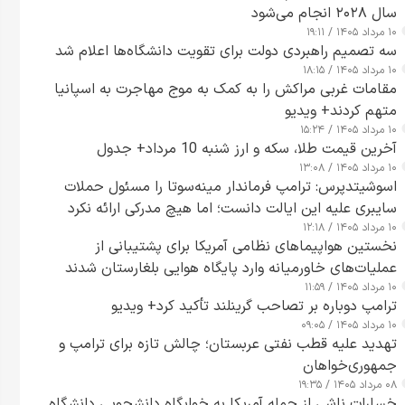
سال ۲۰۲۸ انجام می‌شود
۱۰ مرداد ۱۴۰۵ / ۱۹:۱۱
سه تصمیم راهبردی دولت برای تقویت دانشگاه‌ها اعلام شد
۱۰ مرداد ۱۴۰۵ / ۱۸:۱۵
مقامات غربی مراکش را به کمک به موج مهاجرت به اسپانیا
متهم کردند+ ویدیو
۱۰ مرداد ۱۴۰۵ / ۱۵:۲۴
آخرین قیمت طلا، سکه و ارز شنبه 10 مرداد+ جدول
۱۰ مرداد ۱۴۰۵ / ۱۳:۰۸
اسوشیتدپرس: ترامپ فرماندار مینه‌سوتا را مسئول حملات
سایبری علیه این ایالت دانست؛ اما هیچ مدرکی ارائه نکرد
۱۰ مرداد ۱۴۰۵ / ۱۲:۱۸
نخستین هواپیماهای نظامی آمریکا برای پشتیبانی از
عملیات‌های خاورمیانه وارد پایگاه هوایی بلغارستان شدند
۱۰ مرداد ۱۴۰۵ / ۱۱:۵۹
ترامپ دوباره بر تصاحب گرینلند تأکید کرد+ ویدیو
۱۰ مرداد ۱۴۰۵ / ۰۹:۰۵
تهدید علیه قطب نفتی عربستان؛ چالش تازه برای ترامپ و
جمهوری‌خواهان
۰۸ مرداد ۱۴۰۵ / ۱۹:۳۵
خسارات ناشی از حمله آمریکا به خوابگاه دانشجویی دانشگاه