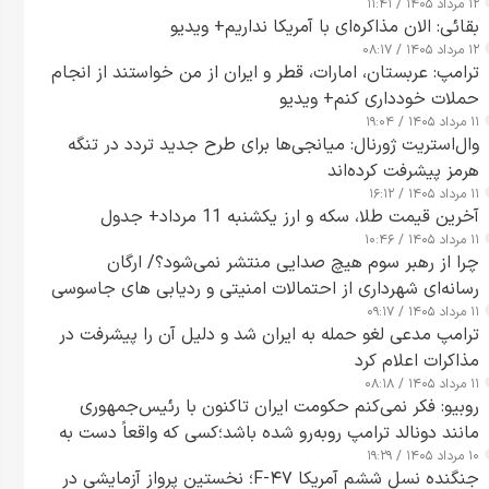
۱۲ مرداد ۱۴۰۵ / ۱۱:۴۱
بقائی: الان مذاکره‌ای با آمریکا نداریم+ ویدیو
۱۲ مرداد ۱۴۰۵ / ۰۸:۱۷
ترامپ: عربستان، امارات، قطر و ایران از من خواستند از انجام
حملات خودداری کنم+ ویدیو
۱۱ مرداد ۱۴۰۵ / ۱۹:۰۴
وال‌استریت ژورنال: میانجی‌ها برای طرح جدید تردد در تنگه
هرمز پیشرفت کرده‌اند
۱۱ مرداد ۱۴۰۵ / ۱۶:۱۲
آخرین قیمت طلا، سکه و ارز یکشنبه 11 مرداد+ جدول
۱۱ مرداد ۱۴۰۵ / ۱۰:۴۶
چرا از رهبر سوم هیچ صدایی منتشر نمی‌شود؟/ ارگان
رسانه‌ای شهرداری از احتمالات امنیتی و ردیابی های جاسوسی
۱۱ مرداد ۱۴۰۵ / ۰۹:۱۷
گفت
ترامپ مدعی لغو حمله به ایران شد و دلیل آن را پیشرفت در
مذاکرات اعلام کرد
۱۱ مرداد ۱۴۰۵ / ۰۸:۱۸
روبیو: فکر نمی‌کنم حکومت ایران تاکنون با رئیس‌جمهوری
مانند دونالد ترامپ روبه‌رو شده باشد؛کسی که واقعاً دست به
۱۰ مرداد ۱۴۰۵ / ۱۹:۲۹
اقدام می‌زند
جنگنده نسل ششم آمریکا F-۴۷؛ نخستین پرواز آزمایشی در