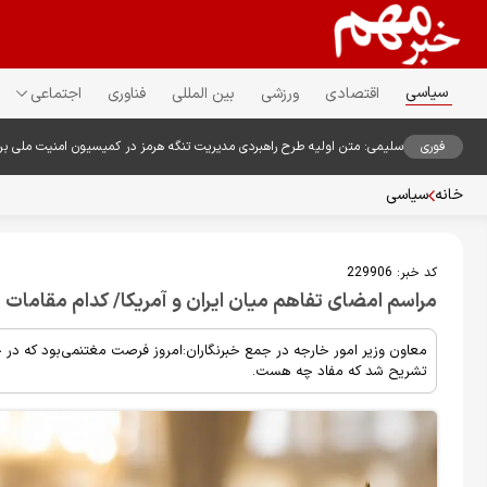
سیاسی
اقتصادی
ورزشی
بین المللی
فناوری
اجتماعی
فوری
سلیمی: متن اولیه طرح راهبردی مدیریت تنگه هرمز در کمیسیون امنیت ملی ب
خانه
سیاسی
کد خبر:
229906
مراسم امضای تفاهم میان ایران و آمریکا/ کدام مقامات ا
معاون وزیر امور خارجه در جمع خبرنگاران:امروز فرصت مغتنمی‌بود که د
تشریح شد که مفاد چه هست.