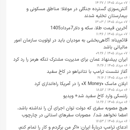
۰۷ مرداد ۱۴۰۵ / ۱۴:۲۷
آتش‌سوزی گسترده جنگلی در موغلا؛ مناطق مسکونی و
بیمارستان تخلیه شدند
۰۷ مرداد ۱۴۰۵ / ۱۳:۰۳
آخرین قیمت طلا، سکه و دلار7مرداد1405
۰۷ مرداد ۱۴۰۵ / ۱۱:۴۶
قائم‌پناه: آگاهی‌بخشی به مودیان باید در اولویت سازمان امور
مالیاتی باشد
۰۷ مرداد ۱۴۰۵ / ۰۹:۲۶
ایران پیشنهاد عمان برای مدیریت مشترک تنگه هرمز را رد کرد
۰۶ مرداد ۱۴۰۵ / ۱۹:۲۶
آغاز نشست ترامپ با نتانیاهو در کاخ سفید
۰۶ مرداد ۱۴۰۵ / ۱۹:۱۶
ایلان ماسک «X Money» را در آمریکا راه‌اندازی کرد
۰۶ مرداد ۱۴۰۵ / ۱۸:۵۲
زلنسکی وارد کاخ سفید شد+ ویدیو
۰۶ مرداد ۱۴۰۵ / ۱۸:۲۶
هیچ مصوبه سفری که دولت توان اجرای آن را نداشته باشد،
امضا نخواهد شد/ مصوبات سفرهای استانی در چارچوب
۰۶ مرداد ۱۴۰۵ / ۱۶:۵۳
قانون بودجه است+ عکس
ادعای ترامپ دربارهٔ ایران: «اگر من برگردم و کار را تمام کنم،