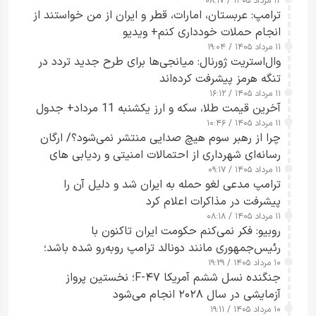
۱۲ مرداد ۱۴۰۵ / ۰۸:۱۷
ترامپ: عربستان، امارات، قطر و ایران از من خواستند از
انجام حملات خودداری کنم+ ویدیو
۱۱ مرداد ۱۴۰۵ / ۱۹:۰۴
وال‌استریت ژورنال: میانجی‌ها برای طرح جدید تردد در
تنگه هرمز پیشرفت کرده‌اند
۱۱ مرداد ۱۴۰۵ / ۱۶:۱۲
آخرین قیمت طلا، سکه و ارز یکشنبه 11 مرداد+ جدول
۱۱ مرداد ۱۴۰۵ / ۱۰:۴۶
چرا از رهبر سوم هیچ صدایی منتشر نمی‌شود؟/ ارگان
رسانه‌ای شهرداری از احتمالات امنیتی و ردیابی های
۱۱ مرداد ۱۴۰۵ / ۰۹:۱۷
جاسوسی گفت
ترامپ مدعی لغو حمله به ایران شد و دلیل آن را
پیشرفت در مذاکرات اعلام کرد
۱۱ مرداد ۱۴۰۵ / ۰۸:۱۸
روبیو: فکر نمی‌کنم حکومت ایران تاکنون با
رئیس‌جمهوری مانند دونالد ترامپ روبه‌رو شده باشد؛
۱۰ مرداد ۱۴۰۵ / ۱۹:۲۹
کسی که واقعاً دست به اقدام می‌زند
جنگنده نسل ششم آمریکا F-۴۷؛ نخستین پرواز
آزمایشی در سال ۲۰۲۸ انجام می‌شود
۱۰ مرداد ۱۴۰۵ / ۱۹:۱۱