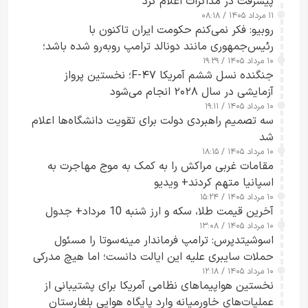
پیشرفت در مذاکرات اعلام کرد
۱۱ مرداد ۱۴۰۵ / ۰۸:۱۸
روبیو: فکر نمی‌کنم حکومت ایران تاکنون با
رئیس‌جمهوری مانند دونالد ترامپ روبه‌رو شده باشد؛
۱۰ مرداد ۱۴۰۵ / ۱۹:۲۹
کسی که واقعاً دست به اقدام می‌زند
جنگنده نسل ششم آمریکا F-۴۷؛ نخستین پرواز
آزمایشی در سال ۲۰۲۸ انجام می‌شود
۱۰ مرداد ۱۴۰۵ / ۱۹:۱۱
سه تصمیم راهبردی دولت برای تقویت دانشگاه‌ها اعلام
شد
۱۰ مرداد ۱۴۰۵ / ۱۸:۱۵
مقامات غربی مراکش را به کمک به موج مهاجرت به
اسپانیا متهم کردند+ ویدیو
۱۰ مرداد ۱۴۰۵ / ۱۵:۲۴
آخرین قیمت طلا، سکه و ارز شنبه 10 مرداد+ جدول
۱۰ مرداد ۱۴۰۵ / ۱۳:۰۸
اسوشیتدپرس: ترامپ فرماندار مینه‌سوتا را مسئول
حملات سایبری علیه این ایالت دانست؛ اما هیچ مدرکی
۱۰ مرداد ۱۴۰۵ / ۱۲:۱۸
ارائه نکرد
نخستین هواپیماهای نظامی آمریکا برای پشتیبانی از
عملیات‌های خاورمیانه وارد پایگاه هوایی بلغارستان