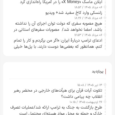
ایلان ماسک «X Money» را در آمریکا راه‌اندازی کرد
۰۶ مرداد ۱۴۰۵ / ۱۸:۵۲
زلنسکی وارد کاخ سفید شد+ ویدیو
۰۶ مرداد ۱۴۰۵ / ۱۸:۲۶
هیچ مصوبه سفری که دولت توان اجرای آن را نداشته
باشد، امضا نخواهد شد/ مصوبات سفرهای استانی در
۰۶ مرداد ۱۴۰۵ / ۱۶:۵۳
چارچوب قانون بودجه است+ عکس
ادعای ترامپ دربارهٔ ایران: «اگر من برگردم و کار را تمام
کنم، همانطور که بعضی‌ها دوست دارند، با پل‌ها خیلی
راحت می‌توانم بیشتر پل‌هایشان را در کمتر از یک
ساعت از بین ببرم+ ویدیو
پربازدید
۱۴ تیر ۱۴۰۵ / ۱۵:۰۸
تلاوت آیات قرآن برای هیأت‌های خارجی در محضر رهبر
انقلاب چه پیامی داشت؟
۲۶ اردیبهشت ۱۴۰۵ / ۱۰:۱۵
طرح‌ بازگشت به جنگ به ترامپ ارائه شد/عملیات تصرف
خارک و حمله به محل مواد هسته‌ای محتمل است