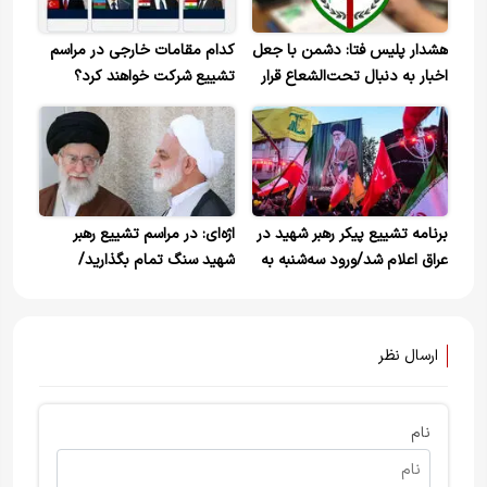
هشدار پلیس فتا: دشمن با جعل
کدام مقامات خارجی در مراسم
اخبار به دنبال تحت‌الشعاع قرار
تشییع شرکت خواهند کرد؟
دادن مراسم تشییع رهبر شهید
+ویدیو
است
برنامه تشییع پیکر رهبر شهید در
اژه‌ای: در مراسم تشییع رهبر
عراق اعلام شد/ورود سه‌شنبه به
شهید سنگ تمام بگذارید/
نجف و وداع در حرم امام
خونخواهی را فراموش نمی‌کنیم
علی(ع)
ارسال نظر
نام