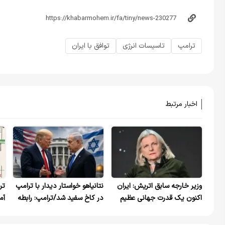
ترامپ
تاسیسات انرژی
توافق با ایران
اخبار مرتبط
وزیر خارجه سابق اتریش: ایران
نتانیاهو خواستار دیدار با ترامپ
تر
اکنون یک قدرت جهانی عظیم
در کاخ سفید شد/ترامپ: رابطه
آم
است
ما بسیار خوب است
کر
کو