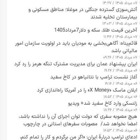
۰۷ مرداد ۱۴۰۵ / ۱۴:۲۷
آتش‌سوزی گسترده جنگلی در موغلا؛ مناطق مسکونی و
بیمارستان تخلیه شدند
۰۷ مرداد ۱۴۰۵ / ۱۳:۰۳
آخرین قیمت طلا، سکه و دلار7مرداد1405
۰۷ مرداد ۱۴۰۵ / ۱۱:۴۶
قائم‌پناه: آگاهی‌بخشی به مودیان باید در اولویت سازمان امور
مالیاتی باشد
۰۷ مرداد ۱۴۰۵ / ۰۹:۲۶
ایران پیشنهاد عمان برای مدیریت مشترک تنگه هرمز را رد کرد
۰۶ مرداد ۱۴۰۵ / ۱۹:۲۶
آغاز نشست ترامپ با نتانیاهو در کاخ سفید
۰۶ مرداد ۱۴۰۵ / ۱۹:۱۶
ایلان ماسک «X Money» را در آمریکا راه‌اندازی کرد
۰۶ مرداد ۱۴۰۵ / ۱۸:۵۲
زلنسکی وارد کاخ سفید شد+ ویدیو
۰۶ مرداد ۱۴۰۵ / ۱۸:۲۶
هیچ مصوبه سفری که دولت توان اجرای آن را نداشته باشد،
امضا نخواهد شد/ مصوبات سفرهای استانی در چارچوب
۰۶ مرداد ۱۴۰۵ / ۱۶:۵۳
قانون بودجه است+ عکس
ادعای ترامپ دربارهٔ ایران: «اگر من برگردم و کار را تمام کنم،