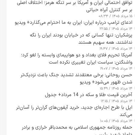
توافق احتمالی ایران و آمریکا بر سر تنگه هرمز؛ اختلاف اصلی
بر سر کنترل آبراه حیاتی
۱۵ مرداد ۱۴۰۵ / ۰۸:۳۴
ادعای ترامپ درباره ایران: ایران به ما احترام می‌گذارد+ ویدیو
۱۴ مرداد ۱۴۰۵ / ۲۲:۵۵
پزشکیان: تنها کسانی که در خیابان بودند ایران را نگه
نداشتند، همه سهیم هستند
۱۴ مرداد ۱۴۰۵ / ۱۹:۴۷
آمریکا تحریم فلای بغداد و دو هواپیمای وابسته را لغو کرد؛
واشنگتن: سیاست ایران تغییری نکرده است
۱۴ مرداد ۱۴۰۵ / ۱۹:۰۷
حسن روحانی: برخی معتقدند تشدید جنگ باعث نزدیک‌تر
شدن ظهور می‌شود+ ویدیو
۱۴ مرداد ۱۴۰۵ / ۱۵:۴۹
آخرین قیمت طلا و سکه در 14 مرداد+ جدول
۱۴ مرداد ۱۴۰۵ / ۱۲:۱۵
اپل با طرح اجاره‌ای جدید، خرید آیفون‌های گران‌تر را آسان‌تر
می‌کند
۱۴ مرداد ۱۴۰۵ / ۱۰:۰۵
حمله روزنامه جمهوری اسلامی به محمدباقر خرازی و برادر
داماد شهید رئیسی