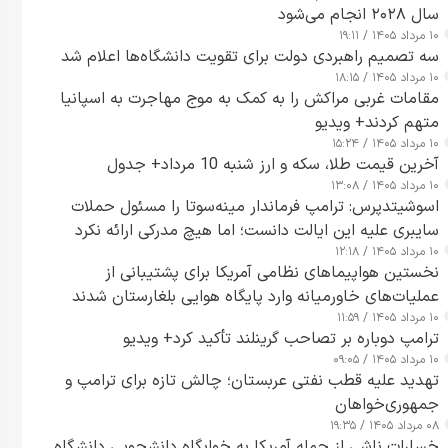
سال ۲۰۲۸ انجام می‌شود
۱۰ مرداد ۱۴۰۵ / ۱۹:۱۱
سه تصمیم راهبردی دولت برای تقویت دانشگاه‌ها اعلام شد
۱۰ مرداد ۱۴۰۵ / ۱۸:۱۵
مقامات غربی مراکش را به کمک به موج مهاجرت به اسپانیا
متهم کردند+ ویدیو
۱۰ مرداد ۱۴۰۵ / ۱۵:۲۴
آخرین قیمت طلا، سکه و ارز شنبه 10 مرداد+ جدول
۱۰ مرداد ۱۴۰۵ / ۱۳:۰۸
اسوشیتدپرس: ترامپ فرماندار مینه‌سوتا را مسئول حملات
سایبری علیه این ایالت دانست؛ اما هیچ مدرکی ارائه نکرد
۱۰ مرداد ۱۴۰۵ / ۱۲:۱۸
نخستین هواپیماهای نظامی آمریکا برای پشتیبانی از
عملیات‌های خاورمیانه وارد پایگاه هوایی بلغارستان شدند
۱۰ مرداد ۱۴۰۵ / ۱۱:۵۹
ترامپ دوباره بر تصاحب گرینلند تأکید کرد+ ویدیو
۱۰ مرداد ۱۴۰۵ / ۰۹:۰۵
تهدید علیه قطب نفتی عربستان؛ چالش تازه برای ترامپ و
جمهوری‌خواهان
۰۸ مرداد ۱۴۰۵ / ۱۹:۳۵
خسارات ناشی از حمله آمریکا به خوابگاه دانشجویی دانشگاه