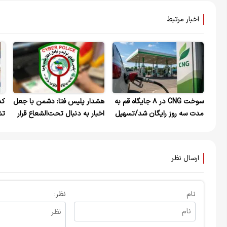
اخبار مرتبط
سوخت CNG در ۸ جایگاه قم به
هشدار پلیس فتا: دشمن با جعل
کد
مدت سه روز رایگان شد/تسهیل
اخبار به دنبال تحت‌الشعاع قرار
تش
تردد زائران
دادن مراسم تشییع رهبر شهید
+و
است
ارسال نظر
نام
نظر: