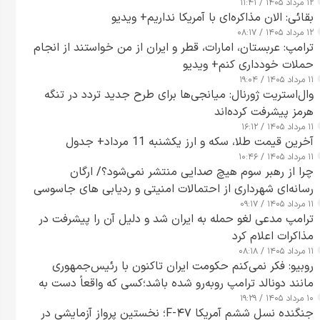
۱۲ مرداد ۱۴۰۵ / ۱۱:۴۱
بقائی: الان مذاکره‌ای با آمریکا نداریم+ ویدیو
۱۲ مرداد ۱۴۰۵ / ۰۸:۱۷
ترامپ: عربستان، امارات، قطر و ایران از من خواستند از انجام
حملات خودداری کنم+ ویدیو
۱۱ مرداد ۱۴۰۵ / ۱۹:۰۴
وال‌استریت ژورنال: میانجی‌ها برای طرح جدید تردد در تنگه
هرمز پیشرفت کرده‌اند
۱۱ مرداد ۱۴۰۵ / ۱۶:۱۲
آخرین قیمت طلا، سکه و ارز یکشنبه 11 مرداد+ جدول
۱۱ مرداد ۱۴۰۵ / ۱۰:۴۶
چرا از رهبر سوم هیچ صدایی منتشر نمی‌شود؟/ ارگان
رسانه‌ای شهرداری از احتمالات امنیتی و ردیابی های جاسوسی
۱۱ مرداد ۱۴۰۵ / ۰۹:۱۷
گفت
ترامپ مدعی لغو حمله به ایران شد و دلیل آن را پیشرفت در
مذاکرات اعلام کرد
۱۱ مرداد ۱۴۰۵ / ۰۸:۱۸
روبیو: فکر نمی‌کنم حکومت ایران تاکنون با رئیس‌جمهوری
مانند دونالد ترامپ روبه‌رو شده باشد؛کسی که واقعاً دست به
۱۰ مرداد ۱۴۰۵ / ۱۹:۲۹
اقدام می‌زند
جنگنده نسل ششم آمریکا F-۴۷؛ نخستین پرواز آزمایشی در