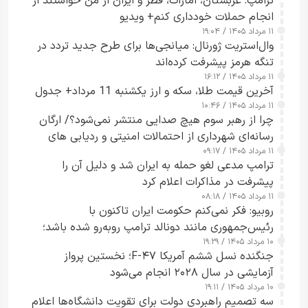
ترامپ: عربستان، امارات، قطر و ایران از من خواستند از
انجام حملات خودداری کنم+ ویدیو
۱۱ مرداد ۱۴۰۵ / ۱۹:۰۴
وال‌استریت ژورنال: میانجی‌ها برای طرح جدید تردد در
تنگه هرمز پیشرفت کرده‌اند
۱۱ مرداد ۱۴۰۵ / ۱۶:۱۲
آخرین قیمت طلا، سکه و ارز یکشنبه 11 مرداد+ جدول
۱۱ مرداد ۱۴۰۵ / ۱۰:۴۶
چرا از رهبر سوم هیچ صدایی منتشر نمی‌شود؟/ ارگان
رسانه‌ای شهرداری از احتمالات امنیتی و ردیابی های
۱۱ مرداد ۱۴۰۵ / ۰۹:۱۷
جاسوسی گفت
ترامپ مدعی لغو حمله به ایران شد و دلیل آن را
پیشرفت در مذاکرات اعلام کرد
۱۱ مرداد ۱۴۰۵ / ۰۸:۱۸
روبیو: فکر نمی‌کنم حکومت ایران تاکنون با
رئیس‌جمهوری مانند دونالد ترامپ روبه‌رو شده باشد؛
۱۰ مرداد ۱۴۰۵ / ۱۹:۲۹
کسی که واقعاً دست به اقدام می‌زند
جنگنده نسل ششم آمریکا F-۴۷؛ نخستین پرواز
آزمایشی در سال ۲۰۲۸ انجام می‌شود
۱۰ مرداد ۱۴۰۵ / ۱۹:۱۱
سه تصمیم راهبردی دولت برای تقویت دانشگاه‌ها اعلام