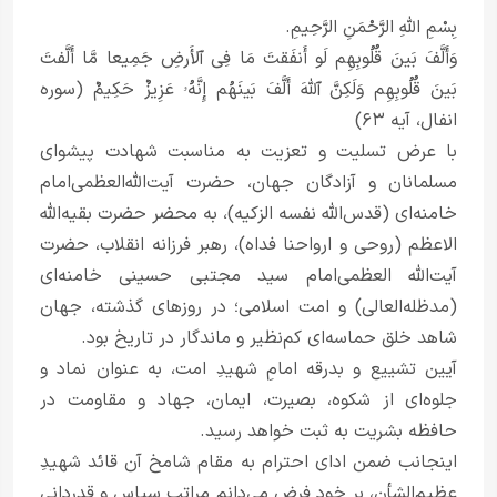
بِسْمِ اللَّهِ الرَّحْمَنِ الرَّحِیمِ.
وَأَلَّفَ بَینَ قُلُوبِهِم لَو أَنفَقتَ مَا فِی ٱلأَرضِ جَمِیعا مَّا أَلَّفتَ
بَینَ قُلُوبِهِم وَلَکِنَّ ٱللَّهَ أَلَّفَ بَینَهُم إِنَّهُۥ عَزِیزٌ حَکِیمٌ (سوره
انفال، آیه ۶۳)
با عرض تسلیت و تعزیت به مناسبت شهادت پیشوای
مسلمانان و آزادگان جهان، حضرت آیت‌الله‌العظمی‌امام
خامنه‌ای (قدس‌الله نفسه الزکیه)، به محضر حضرت بقیه‌الله
الاعظم (روحی و ارواحنا فداه)، رهبر فرزانه انقلاب، حضرت
آیت‌الله العظمی‌امام سید مجتبی حسینی خامنه‌ای
(مدظله‌العالی) و امت اسلامی؛ در روزهای گذشته، جهان
شاهد خلق حماسه‌ای کم‌نظیر و ماندگار در تاریخ بود.
آیین تشییع و بدرقه امامِ شهیدِ امت، به عنوان نماد و
جلوه‌ای از شکوه، بصیرت، ایمان، جهاد و مقاومت در
حافظه بشریت به ثبت خواهد رسید.
اینجانب‌ ضمن ادای احترام به مقام شامخ آن قائد شهیدِ
عظیم‌الشأن، بر خود فرض می‌دانم مراتب سپاس و قدردانی