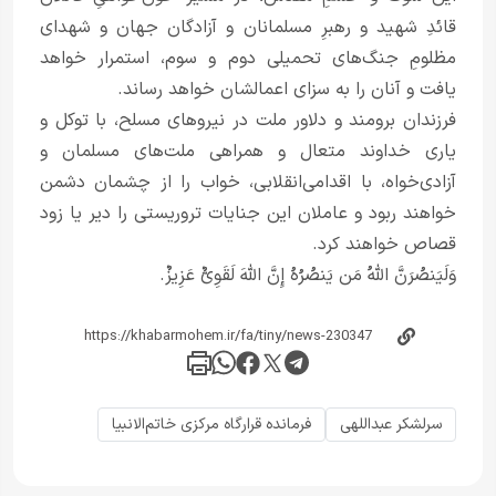
قائدِ شهید و رهبرِ مسلمانان و آزادگان جهان و شهدای
مظلومِ جنگ‌های تحمیلی دوم و سوم، استمرار خواهد
یافت و آنان را به سزای اعمالشان خواهد رساند.
فرزندان برومند و دلاور ملت در نیروهای مسلح، با توکل و
یاری خداوند متعال و همراهی ملت‌های مسلمان و
آزادی‌خواه، با اقدامی‌انقلابی، خواب را از چشمان دشمن
خواهند ربود و عاملان این جنایات تروریستی را دیر یا زود
قصاص خواهند کرد.
وَلَیَنصُرَنَّ اللَّهُ مَن یَنصُرُهُ إِنَّ اللَّهَ لَقَوِیٌّ عَزِیزٌ.
سرلشکر عبداللهی
فرمانده قرارگاه مرکزی خاتم‌الانبیا