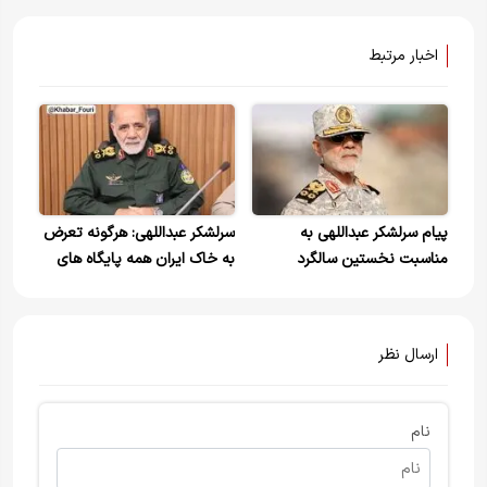
اخبار مرتبط
پیام سرلشکر عبداللهی به
سرلشکر عبداللهی: هرگونه تعرض
مناسبت نخستین سالگرد
به خاک ایران همه پایگاه های
شهادت سپهبد غلامعلی رشید و
آمریکا را هدف مشروع ما خواهد
فرزندش
کرد
ارسال نظر
نام