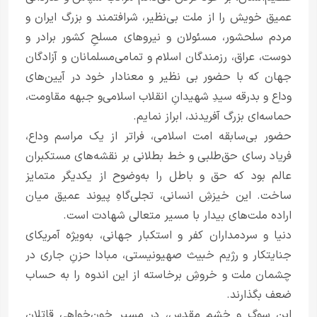
عمیق خویش را از ملت بی‌نظیر، شرافتمند و بزرگ ایران و
مردم سلحشور، مسئولان و نیروهای مسلحِ کشور برادر و
دوست، عراق، رزمندگان اسلام و تمامی‌مسلمانان و آزادگان
جهان که با حضور بی نظیر و معنادار خود در آیین‌های
وداع و بدرقه سیدِ شهیدانِ انقلاب اسلامی‌و جبهه مقاومت،
حماسه‌ای بزرگ آفریدند، ابراز نمایم.
حضور بی‌سابقه امت اسلامی، فراتر از یک مراسم وداع،
فریاد رسای حق‌طلبی و خط بطلانی بر نقشه‌های مستکبران
عالم بود که حق و باطل را به‌وضوح از یکدیگر متمایز
ساخت. این خیزشِ انسانی، تجلی‌گاهِ پیوند عمیق میان
اراده ملت‌های بیدار با مسیر متعالی شهادت است.
دنیا و سردمداران کفر و استکبار جهانی، به‌ویژه آمریکای
جنایتکار و رژیم خبیث صهیونیستی، مبادا حزنِ جاری در
چشمان ملت و خروشِ برخاسته از این اندوه را به حساب
ضعف بگذارند.
این سوگ و خشمِ مقدس، در مسیر خون‌خواهیِ قاتلان