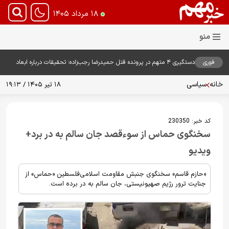
۱۸ مرداد ۱۴۰۵
فوری
دستگیری ۴ متهم در پرونده قتل حمیدرضا رجب‌زاده؛ تحقیقات درباره ابعاد
پرونده ادامه دارد
خانه
سیاسی
۱۸ تیر ۱۴۰۵ / ۱۹:۱۳
کد خبر:
230350
سخنگوی حماس از سوءقصد جان سالم به در برد+
ویدیو
«حازم قاسم» سخنگوی جنبش مقاومت اسلامی‌فلسطین «حماس» از
جنایت ترور رژیم صهیونیستی، جان سالم به در برده است.