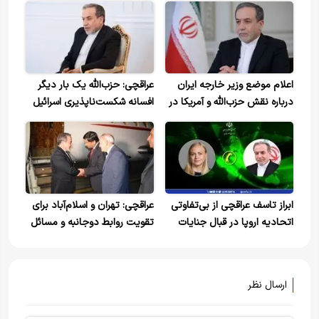
اعلام موضع وزیر خارجه ایران
عراقچی: حزب‌الله یک بار دیگر
درباره نقش حزب‌الله و آمریکا در
افسانه شکست‌ناپذیری اسرائیل
تفاهم‌نامه و لزوم توقف اشغال
را فرو ریخت
لبنان+ویدیو
ابراز تاسف عراقچی از بی‌تفاوتی
عراقچی: تهران و اسلام‌آباد برای
اتحادیه اروپا در قبال جنایات
تقویت روابط دوجانبه و مسائل
رژیم صهیونیستی
منطقه هماهنگ هستند
ارسال نظر