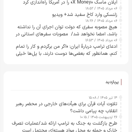
ایلان ماسک «X Money» را در آمریکا راه‌اندازی کرد
۰۶ مرداد ۱۴۰۵ / ۱۸:۵۲
زلنسکی وارد کاخ سفید شد+ ویدیو
۰۶ مرداد ۱۴۰۵ / ۱۸:۲۶
هیچ مصوبه سفری که دولت توان اجرای آن را نداشته
باشد، امضا نخواهد شد/ مصوبات سفرهای استانی در
۰۶ مرداد ۱۴۰۵ / ۱۶:۵۳
چارچوب قانون بودجه است+ عکس
ادعای ترامپ دربارهٔ ایران: «اگر من برگردم و کار را تمام
کنم، همانطور که بعضی‌ها دوست دارند، با پل‌ها خیلی
راحت می‌توانم بیشتر پل‌هایشان را در کمتر از یک
ساعت از بین ببرم+ ویدیو
پربازدید
۱۴ تیر ۱۴۰۵ / ۱۵:۰۸
تلاوت آیات قرآن برای هیأت‌های خارجی در محضر رهبر
انقلاب چه پیامی داشت؟
۲۶ اردیبهشت ۱۴۰۵ / ۱۰:۱۵
طرح‌ بازگشت به جنگ به ترامپ ارائه شد/عملیات تصرف
خارک و حمله به محل مواد هسته‌ای محتمل است