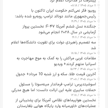
پیشرفت در مذاکرات اعلام کرد
۱۱ مرداد ۱۴۰۵ / ۰۸:۱۸
روبیو: فکر نمی‌کنم حکومت ایران تاکنون با
رئیس‌جمهوری مانند دونالد ترامپ روبه‌رو شده باشد؛
۱۰ مرداد ۱۴۰۵ / ۱۹:۲۹
کسی که واقعاً دست به اقدام می‌زند
جنگنده نسل ششم آمریکا F-۴۷؛ نخستین پرواز
آزمایشی در سال ۲۰۲۸ انجام می‌شود
۱۰ مرداد ۱۴۰۵ / ۱۹:۱۱
سه تصمیم راهبردی دولت برای تقویت دانشگاه‌ها اعلام
شد
۱۰ مرداد ۱۴۰۵ / ۱۸:۱۵
مقامات غربی مراکش را به کمک به موج مهاجرت به
اسپانیا متهم کردند+ ویدیو
۱۰ مرداد ۱۴۰۵ / ۱۵:۲۴
آخرین قیمت طلا، سکه و ارز شنبه 10 مرداد+ جدول
۱۰ مرداد ۱۴۰۵ / ۱۳:۰۸
اسوشیتدپرس: ترامپ فرماندار مینه‌سوتا را مسئول
حملات سایبری علیه این ایالت دانست؛ اما هیچ مدرکی
۱۰ مرداد ۱۴۰۵ / ۱۲:۱۸
ارائه نکرد
نخستین هواپیماهای نظامی آمریکا برای پشتیبانی از
عملیات‌های خاورمیانه وارد پایگاه هوایی بلغارستان