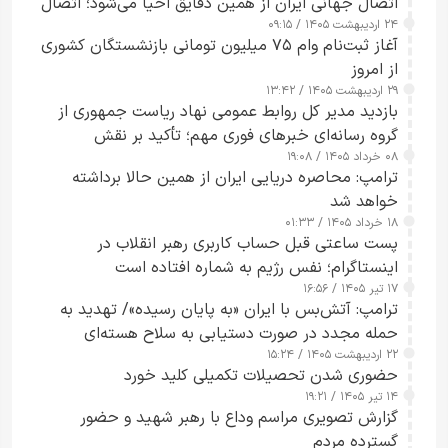
اتصال جهانی ایران از همین دقایق احیا می‌شود؛ اتصال
۲۴ اردیبهشت ۱۴۰۵ / ۰۹:۱۵
کامل مردم تا ۲۴ ساعت آینده
آغاز ثبت‌نام وام ۷۵ میلیون تومانی بازنشستگان کشوری
از امروز
۲۹ اردیبهشت ۱۴۰۵ / ۱۳:۴۲
بازدید مدیر کل روابط عمومی نهاد ریاست جمهوری از
گروه رسانه‌ای خبرهای فوری مهم؛ تأکید بر نقش
۰۸ خرداد ۱۴۰۵ / ۱۹:۰۸
رسانه‌های هوشمند و مسئول در ارتقای آگاهی عمومی
ترامپ: محاصره دریایی ایران از همین حالا برداشته
خواهد شد
۱۸ خرداد ۱۴۰۵ / ۰۱:۳۳
پست ساعتی قبل حساب کاربری رهبر انقلاب در
اینستاگرام؛ نفس رژیم به شماره افتاده است​
۱۷ تیر ۱۴۰۵ / ۱۶:۵۶
ترامپ: آتش‌بس با ایران «به پایان رسیده»/ تهدید به
حمله مجدد در صورت دستیابی به سلاح هسته‌ای
۲۲ اردیبهشت ۱۴۰۵ / ۱۵:۲۴
حضوری شدن تحصیلات تکمیلی کلید خورد
۱۴ تیر ۱۴۰۵ / ۱۹:۲۱
گزارش تصویری مراسم وداع با رهبر شهید و حضور
گسترده مردم