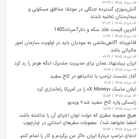
۰۷ مرداد ۱۴۰۵ / ۱۴:۲۷
آتش‌سوزی گسترده جنگلی در موغلا؛ مناطق مسکونی و
بیمارستان تخلیه شدند
۰۷ مرداد ۱۴۰۵ / ۱۳:۰۳
آخرین قیمت طلا، سکه و دلار7مرداد1405
۰۷ مرداد ۱۴۰۵ / ۱۱:۴۶
قائم‌پناه: آگاهی‌بخشی به مودیان باید در اولویت سازمان امور
مالیاتی باشد
۰۷ مرداد ۱۴۰۵ / ۰۹:۲۶
ایران پیشنهاد عمان برای مدیریت مشترک تنگه هرمز را رد کرد
۰۶ مرداد ۱۴۰۵ / ۱۹:۲۶
آغاز نشست ترامپ با نتانیاهو در کاخ سفید
۰۶ مرداد ۱۴۰۵ / ۱۹:۱۶
ایلان ماسک «X Money» را در آمریکا راه‌اندازی کرد
۰۶ مرداد ۱۴۰۵ / ۱۸:۵۲
زلنسکی وارد کاخ سفید شد+ ویدیو
۰۶ مرداد ۱۴۰۵ / ۱۸:۲۶
هیچ مصوبه سفری که دولت توان اجرای آن را نداشته باشد،
امضا نخواهد شد/ مصوبات سفرهای استانی در چارچوب
۰۶ مرداد ۱۴۰۵ / ۱۶:۵۳
قانون بودجه است+ عکس
ادعای ترامپ دربارهٔ ایران: «اگر من برگردم و کار را تمام کنم،