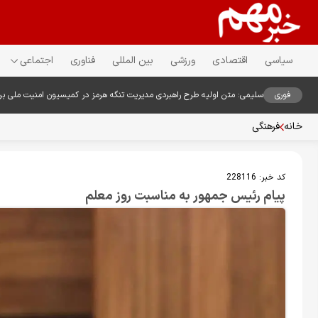
سیاسی
اقتصادی
ورزشی
بین المللی
فناوری
اجتماعی
فوری
سلیمی: متن اولیه طرح راهبردی مدیریت تنگه هرمز در کمیسیون امنیت ملی ب
خانه
فرهنگی
کد خبر:
228116
پیام رئیس جمهور به مناسبت روز معلم