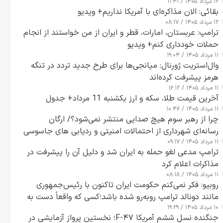
۱۲ مرداد ۱۴۰۵ / ۱۱:۴۱
بقائی: الان مذاکره‌ای با آمریکا نداریم+ ویدیو
۱۲ مرداد ۱۴۰۵ / ۰۸:۱۷
ترامپ: عربستان، امارات، قطر و ایران از من خواستند از انجام
حملات خودداری کنم+ ویدیو
۱۱ مرداد ۱۴۰۵ / ۱۹:۰۴
وال‌استریت ژورنال: میانجی‌ها برای طرح جدید تردد در تنگه
هرمز پیشرفت کرده‌اند
۱۱ مرداد ۱۴۰۵ / ۱۶:۱۲
آخرین قیمت طلا، سکه و ارز یکشنبه 11 مرداد+ جدول
۱۱ مرداد ۱۴۰۵ / ۱۰:۴۶
چرا از رهبر سوم هیچ صدایی منتشر نمی‌شود؟/ ارگان
رسانه‌ای شهرداری از احتمالات امنیتی و ردیابی های جاسوسی
۱۱ مرداد ۱۴۰۵ / ۰۹:۱۷
گفت
ترامپ مدعی لغو حمله به ایران شد و دلیل آن را پیشرفت در
مذاکرات اعلام کرد
۱۱ مرداد ۱۴۰۵ / ۰۸:۱۸
روبیو: فکر نمی‌کنم حکومت ایران تاکنون با رئیس‌جمهوری
مانند دونالد ترامپ روبه‌رو شده باشد؛کسی که واقعاً دست به
۱۰ مرداد ۱۴۰۵ / ۱۹:۲۹
اقدام می‌زند
جنگنده نسل ششم آمریکا F-۴۷؛ نخستین پرواز آزمایشی در