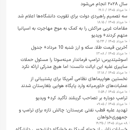
سال ۲۰۲۸ انجام می‌شود
۱۰ مرداد ۱۴۰۵ / ۱۹:۱۱
سه تصمیم راهبردی دولت برای تقویت دانشگاه‌ها اعلام شد
۱۰ مرداد ۱۴۰۵ / ۱۸:۱۵
مقامات غربی مراکش را به کمک به موج مهاجرت به اسپانیا
متهم کردند+ ویدیو
۱۰ مرداد ۱۴۰۵ / ۱۵:۲۴
آخرین قیمت طلا، سکه و ارز شنبه 10 مرداد+ جدول
۱۰ مرداد ۱۴۰۵ / ۱۳:۰۸
اسوشیتدپرس: ترامپ فرماندار مینه‌سوتا را مسئول حملات
سایبری علیه این ایالت دانست؛ اما هیچ مدرکی ارائه نکرد
۱۰ مرداد ۱۴۰۵ / ۱۲:۱۸
نخستین هواپیماهای نظامی آمریکا برای پشتیبانی از
عملیات‌های خاورمیانه وارد پایگاه هوایی بلغارستان شدند
۱۰ مرداد ۱۴۰۵ / ۱۱:۵۹
ترامپ دوباره بر تصاحب گرینلند تأکید کرد+ ویدیو
۱۰ مرداد ۱۴۰۵ / ۰۹:۰۵
تهدید علیه قطب نفتی عربستان؛ چالش تازه برای ترامپ و
جمهوری‌خواهان
۰۸ مرداد ۱۴۰۵ / ۱۹:۳۵
خسارات ناشی از حمله آمریکا به خوابگاه دانشجویی دانشگاه